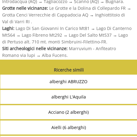
Introdacqua (AQ)
→
Tagliacozzo
→
Scanno (AQ)
→
Bugnara.
Grotte nelle vicinanze:
Le Grotte e la Dolina di Collepardo FR
→
Grotta Cenci Verrecchie di Cappadocia AQ
→
Inghiottitoio di
Val di Varri RI .
Laghi:
Lago Di San Giovanni In Carico Mt81
→
Lago Di Canterno
Mt564
→
Lago Fibreno Mt292
→
Lago Del Salto Mt537
→
Lago
di Pertuso alt. 710 mt. monti Simbruini-Filettino-FR.
Siti archeologici nelle vicinanze:
Marruvium - Anfiteatro
Romano via lupi
→
Alba Fucens.
Ricerche simili
alberghi ABRUZZO
alberghi L'Aquila
Acciano (2 alberghi)
Aielli (6 alberghi)