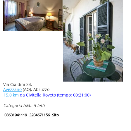
Via Cialdini 34,
Avezzano
(AQ), Abruzzo
15.0 km
da Civitella Roveto (tempo: 00:21:00)
Categoria b&b: 5 letti
08631941119
3204671156
Sito