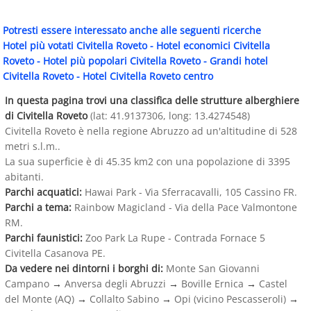
Potresti essere interessato anche alle seguenti ricerche
Hotel più votati Civitella Roveto
-
Hotel economici Civitella
Roveto
-
Hotel più popolari Civitella Roveto
-
Grandi hotel
Civitella Roveto
-
Hotel Civitella Roveto centro
In questa pagina trovi una classifica delle strutture alberghiere
di Civitella Roveto
(lat: 41.9137306, long: 13.4274548)
Civitella Roveto è nella regione Abruzzo ad un'altitudine di 528
metri s.l.m..
La sua superficie è di 45.35 km2 con una popolazione di 3395
abitanti.
Parchi acquatici:
Hawai Park - Via Sferracavalli, 105 Cassino FR.
Parchi a tema:
Rainbow Magicland - Via della Pace Valmontone
RM.
Parchi faunistici:
Zoo Park La Rupe - Contrada Fornace 5
Civitella Casanova PE.
Da vedere nei dintorni i borghi di:
Monte San Giovanni
Campano
→
Anversa degli Abruzzi
→
Boville Ernica
→
Castel
del Monte (AQ)
→
Collalto Sabino
→
Opi (vicino Pescasseroli)
→