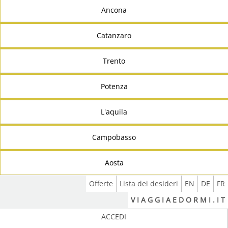
Ancona
Catanzaro
Trento
Potenza
L'aquila
Campobasso
Aosta
Offerte
Lista dei desideri
EN
DE
FR
V I A G G I A E D O R M I . I T
ACCEDI