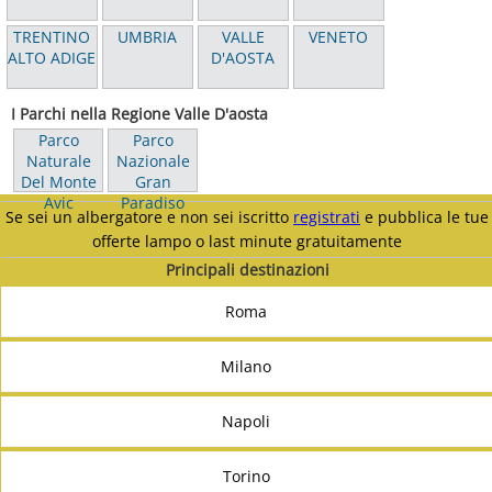
TRENTINO
UMBRIA
VALLE
VENETO
ALTO ADIGE
D'AOSTA
I Parchi nella Regione Valle D'aosta
Parco
Parco
Naturale
Nazionale
Del Monte
Gran
Avic
Paradiso
Se sei un albergatore e non sei iscritto
registrati
e pubblica le tue
offerte lampo o last minute gratuitamente
Principali destinazioni
Roma
Milano
Napoli
Torino