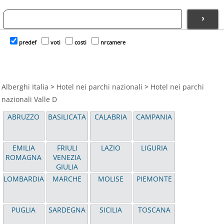
›
predef
voti
costi
nrcamere
Alberghi Italia
>
Hotel nei parchi nazionali
>
Hotel nei parchi
nazionali Valle D
ABRUZZO
BASILICATA
CALABRIA
CAMPANIA
EMILIA
FRIULI
LAZIO
LIGURIA
ROMAGNA
VENEZIA
GIULIA
LOMBARDIA
MARCHE
MOLISE
PIEMONTE
PUGLIA
SARDEGNA
SICILIA
TOSCANA