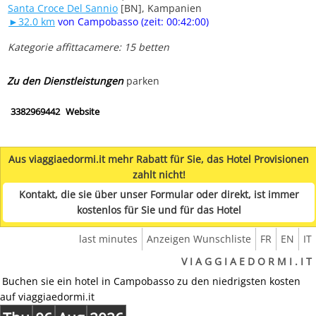
Santa Croce Del Sannio
[BN], Kampanien
►32.0 km
von Campobasso (zeit: 00:42:00)
Kategorie affittacamere: 15 betten
Zu den Dienstleistungen
parken
3382969442
Website
Aus viaggiaedormi.it mehr Rabatt für Sie, das Hotel Provisionen
zahlt nicht!
Kontakt, die sie über unser Formular oder direkt, ist immer
kostenlos für Sie und für das Hotel
last minutes
Anzeigen Wunschliste
FR
EN
IT
V I A G G I A E D O R M I . I T
Buchen sie ein hotel in Campobasso zu den niedrigsten kosten
auf viaggiaedormi.it