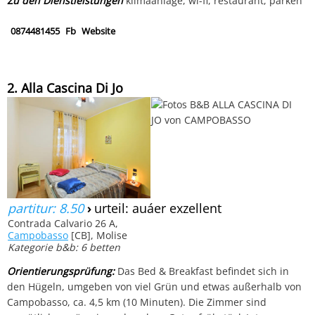
Zu den Dienstleistungen
klimaanlage, wi-fi, restaurant, parken
0874481455
Fb
Website
2. Alla Cascina Di Jo
partitur: 8.50
›
urteil: auáer exzellent
Contrada Calvario 26 A,
Campobasso
[CB], Molise
Kategorie b&b: 6 betten
Orientierungsprüfung:
Das Bed & Breakfast befindet sich in
den Hügeln, umgeben von viel Grün und etwas außerhalb von
Campobasso, ca. 4,5 km (10 Minuten). Die Zimmer sind