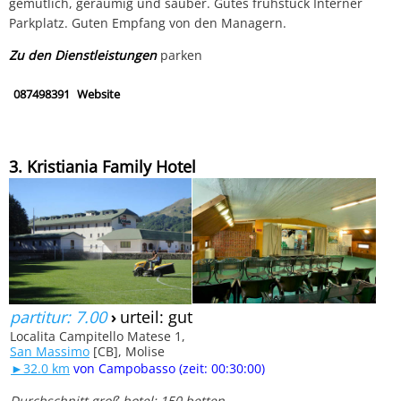
gemütlich, geräumig und sauber. Gutes frühstück Interner
Parkplatz. Guten Empfang von den Managern.
Zu den Dienstleistungen
parken
087498391
Website
3. Kristiania Family Hotel
partitur: 7.00
›
urteil: gut
Localita Campitello Matese 1,
San Massimo
[CB], Molise
►32.0 km
von Campobasso (zeit: 00:30:00)
Durchschnitt groß hotel: 150 betten