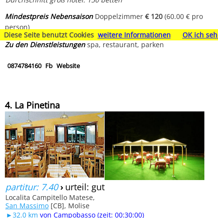
Mindestpreis Nebensaison
Doppelzimmer
€ 120
(60.00 € pro
person)
Diese Seite benutzt Cookies
weitere Informationen
OK ich seh
Zu den Dienstleistungen
spa, restaurant, parken
0874784160
Fb
Website
4. La Pinetina
partitur: 7.40
›
urteil: gut
Localita Campitello Matese,
San Massimo
[CB], Molise
►32.0 km
von Campobasso (zeit: 00:30:00)