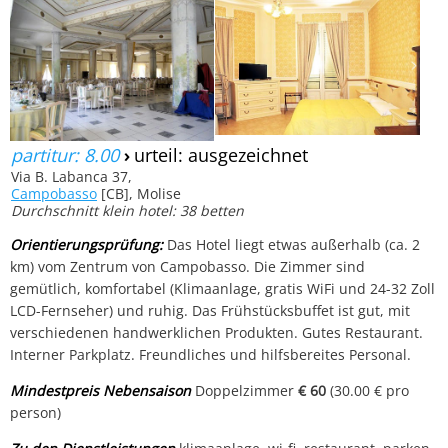
partitur: 8.00
›
urteil: ausgezeichnet
Via B. Labanca 37,
Campobasso
[CB], Molise
Durchschnitt klein hotel: 38 betten
Orientierungsprüfung:
Das Hotel liegt etwas außerhalb (ca. 2
km) vom Zentrum von Campobasso. Die Zimmer sind
gemütlich, komfortabel (Klimaanlage, gratis WiFi und 24-32 Zoll
LCD-Fernseher) und ruhig. Das Frühstücksbuffet ist gut, mit
verschiedenen handwerklichen Produkten. Gutes Restaurant.
Interner Parkplatz. Freundliches und hilfsbereites Personal.
Mindestpreis Nebensaison
Doppelzimmer
€ 60
(30.00 € pro
person)