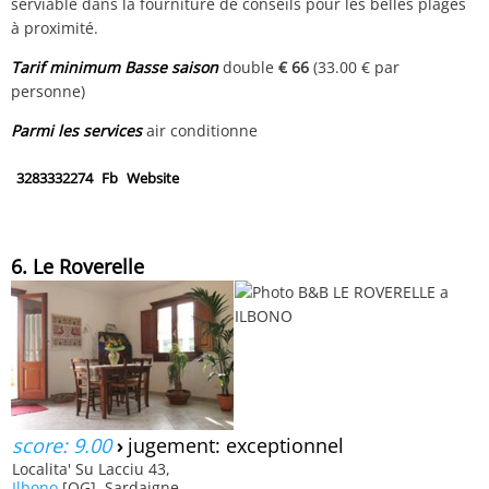
serviable dans la fourniture de conseils pour les belles plages
à proximité.
Tarif minimum Basse saison
double
€ 66
(33.00 € par
personne)
Parmi les services
air conditionne
3283332274
Fb
Website
6. Le Roverelle
score: 9.00
›
jugement: exceptionnel
Localita' Su Lacciu 43,
Ilbono
[OG], Sardaigne