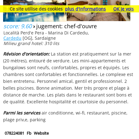
Ce site utilise des cookies
plus d'informations
OK je vois
score: 9.60
›
jugement: chef-d'ouvre
Località Perd'e Pera - Marina Di Cardedu,
Cardedu
[OG], Sardaigne
Milieu grand hotel: 310 lits
Révision d'orientation:
La station est pratiquement sur la mer
(20 mètres), entouré de verdure. Les mini-appartements et
bungalows sont neufs, confortables, propres et équipés. Les
chambres sont confortables et fonctionnelles. Le complexe est
bien entretenu. Personnel amical, gentil et professionnel. 2
belles piscines. Bonne animation. Mer très propre et plage à
distance de marche. Les plats dans le restaurant sont bons et
de qualité. Excellente hospitalité et courtoisie du personnel.
Parmi les services
air conditionne, wi-fi, restaurant, piscine,
plage priv‚e, parking
078224081
Fb
Website