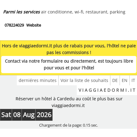
Parmi les services
air conditionne, wi-fi, restaurant, parking
078224029
Website
Hors de viaggiaedormi.it plus de rabais pour vous, l'hôtel ne paie
pas les commissions !
Contact via notre formulaire ou directement, est toujours libre
pour vous et pour l'hôtel
derniéres minutes
Voir la liste de souhaits
DE
EN
IT
V I A G G I A E D O R M I . I T
Réserver un hôtel à Cardedu au coût le plus bas sur
viaggiaedormi.it
Sat
08
Aug
2026
Chargement de la page: 0.15 sec.