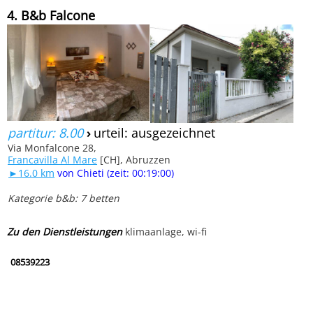
4. B&b Falcone
partitur: 8.00
›
urteil: ausgezeichnet
Via Monfalcone 28,
Francavilla Al Mare
[CH], Abruzzen
►16.0 km
von Chieti (zeit: 00:19:00)
Kategorie b&b: 7 betten
Zu den Dienstleistungen
klimaanlage, wi-fi
08539223