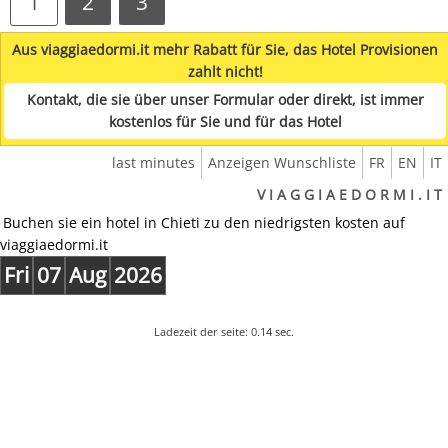
1
2
3
Aus viaggiaedormi.it mehr Rabatt für Sie, das Hotel Provisionen
zahlt nicht!
Kontakt, die sie über unser Formular oder direkt, ist immer
kostenlos für Sie und für das Hotel
last minutes
Anzeigen Wunschliste
FR
EN
IT
V I A G G I A E D O R M I . I T
Buchen sie ein hotel in Chieti zu den niedrigsten kosten auf
viaggiaedormi.it
Fri
07
Aug
2026
Ladezeit der seite: 0.14 sec.