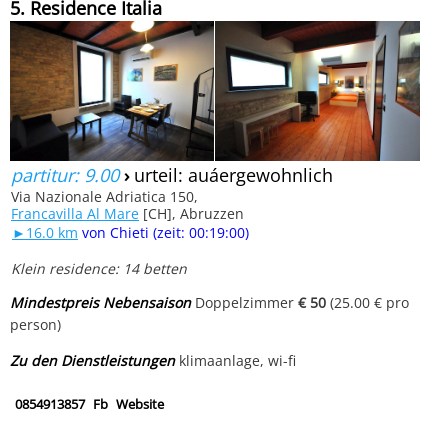
5. Residence Italia
partitur: 9.00
›
urteil: auáergewohnlich
Via Nazionale Adriatica 150,
Francavilla Al Mare
[CH], Abruzzen
►16.0 km
von Chieti (zeit: 00:19:00)
Klein residence: 14 betten
Mindestpreis Nebensaison
Doppelzimmer
€ 50
(25.00 € pro
person)
Zu den Dienstleistungen
klimaanlage, wi-fi
0854913857
Fb
Website