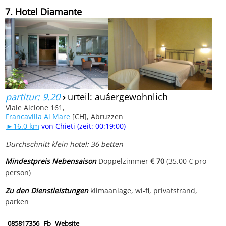
7. Hotel Diamante
partitur: 9.20
›
urteil: auáergewohnlich
Viale Alcione 161,
Francavilla Al Mare
[CH], Abruzzen
►16.0 km
von Chieti (zeit: 00:19:00)
Durchschnitt klein hotel: 36 betten
Mindestpreis Nebensaison
Doppelzimmer
€ 70
(35.00 € pro
person)
Zu den Dienstleistungen
klimaanlage, wi-fi, privatstrand,
parken
085817356
Fb
Website