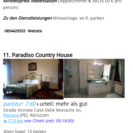
Mindestpreis Nebensaison
Doppelzimmer
€ 70
(35.00 € pro
person)
Zu den Dienstleistungen
klimaanlage, wi-fi, parken
0854429533
Website
11. Paradiso Country House
partitur: 7.60
›
urteil: mehr als gut
Strada Vicinale Case Delle Monache Sn,
Pescara
[PE], Abruzzen
►17.0 km
von Chieti (zeit: 00:18:00)
Klein hotel: 15 betten