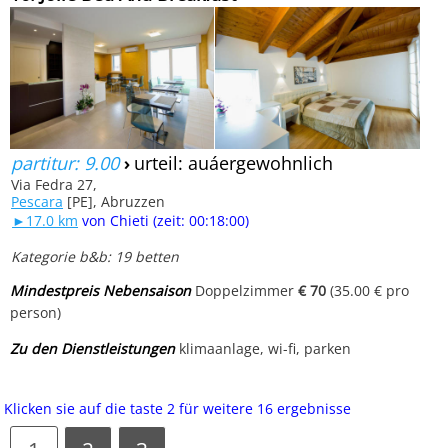
partitur: 9.00
›
urteil: auáergewohnlich
Via Fedra 27,
Pescara
[PE], Abruzzen
►17.0 km
von Chieti (zeit: 00:18:00)
Kategorie b&b: 19 betten
Mindestpreis Nebensaison
Doppelzimmer
€ 70
(35.00 € pro
person)
Zu den Dienstleistungen
klimaanlage, wi-fi, parken
Klicken sie auf die taste 2 für weitere 16 ergebnisse