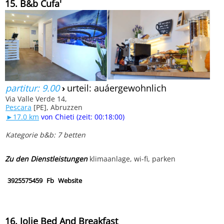
15. B&b Cufa'
partitur: 9.00
›
urteil: auáergewohnlich
Via Valle Verde 14,
Pescara
[PE], Abruzzen
►17.0 km
von Chieti (zeit: 00:18:00)
Kategorie b&b: 7 betten
Zu den Dienstleistungen
klimaanlage, wi-fi, parken
3925575459
Fb
Website
16. Jolie Bed And Breakfast