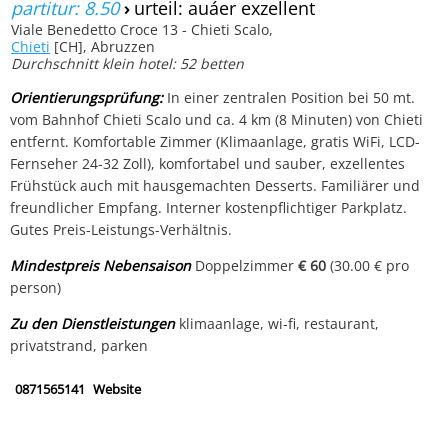
partitur: 8.50
›
urteil: auáer exzellent
Viale Benedetto Croce 13 - Chieti Scalo,
Chieti
[CH], Abruzzen
Durchschnitt klein hotel: 52 betten
Orientierungsprüfung:
In einer zentralen Position bei 50 mt.
vom Bahnhof Chieti Scalo und ca. 4 km (8 Minuten) von Chieti
entfernt. Komfortable Zimmer (Klimaanlage, gratis WiFi, LCD-
Fernseher 24-32 Zoll), komfortabel und sauber, exzellentes
Frühstück auch mit hausgemachten Desserts. Familiärer und
freundlicher Empfang. Interner kostenpflichtiger Parkplatz.
Gutes Preis-Leistungs-Verhältnis.
Mindestpreis Nebensaison
Doppelzimmer
€ 60
(30.00 € pro
person)
Zu den Dienstleistungen
klimaanlage, wi-fi, restaurant,
privatstrand, parken
0871565141
Website