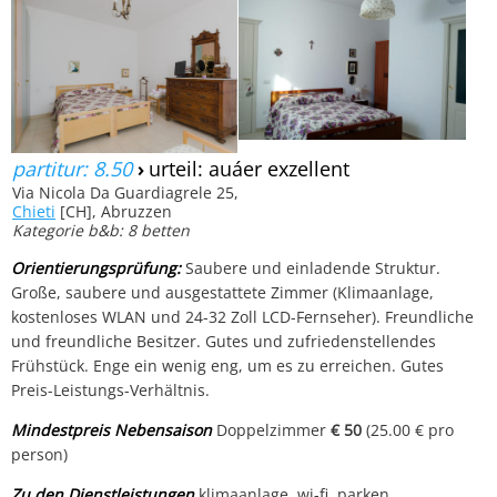
partitur: 8.50
›
urteil: auáer exzellent
Via Nicola Da Guardiagrele 25,
Chieti
[CH], Abruzzen
Kategorie b&b: 8 betten
Orientierungsprüfung:
Saubere und einladende Struktur.
Große, saubere und ausgestattete Zimmer (Klimaanlage,
kostenloses WLAN und 24-32 Zoll LCD-Fernseher). Freundliche
und freundliche Besitzer. Gutes und zufriedenstellendes
Frühstück. Enge ein wenig eng, um es zu erreichen. Gutes
Preis-Leistungs-Verhältnis.
Mindestpreis Nebensaison
Doppelzimmer
€ 50
(25.00 € pro
person)
Zu den Dienstleistungen
klimaanlage, wi-fi, parken