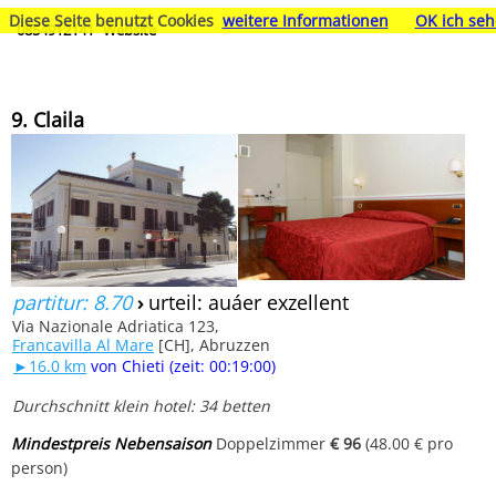
Diese Seite benutzt Cookies
weitere Informationen
OK ich seh
0854912141
Website
9. Claila
partitur: 8.70
›
urteil: auáer exzellent
Via Nazionale Adriatica 123,
Francavilla Al Mare
[CH], Abruzzen
►16.0 km
von Chieti (zeit: 00:19:00)
Durchschnitt klein hotel: 34 betten
Mindestpreis Nebensaison
Doppelzimmer
€ 96
(48.00 € pro
person)