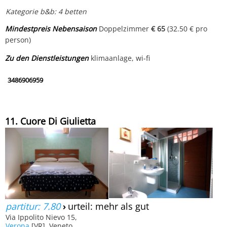
Kategorie b&b: 4 betten
Mindestpreis Nebensaison
Doppelzimmer
€ 65
(32.50 € pro
person)
Zu den Dienstleistungen
klimaanlage, wi-fi
3486906959
11. Cuore Di Giulietta
partitur: 7.80
›
urteil: mehr als gut
Via Ippolito Nievo 15,
Verona
[VR], Veneto