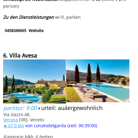
person)
Zu den Dienstleistungen
wi-fi, parken
0458349665
Website
6. Villa Avesa
partitur: 9.00
›
urteil: auáergewohnlich
Via Gazzo 48,
Verona
[VR], Veneto
►47.0 km
von Lonatodelgarda (zeit: 00:39:00)
Kategorie b&b: 6 betten