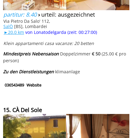
partitur: 8.40
›
urteil: ausgezeichnet
Via Pietro Da Salo' 112,
SalÒ
[BS], Lombardei
►20.0 km
von Lonatodelgarda (zeit: 00:27:00)
Klein appartamenti casa vacanze: 20 betten
Mindestpreis Nebensaison
Doppelzimmer
€ 50
(25.00 € pro
person)
Zu den Dienstleistungen
klimaanlage
036543489
Website
15. CÀ Del Sole