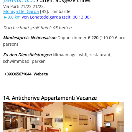
partitur: 8.00
›
urteil: ausgezeichnet
Via Porti 21/23 21/23,
Moniga Del Garda
[BS], Lombardei
►9.0 km
von Lonatodelgarda (zeit: 00:13:00)
Durchschnitt groß hotel: 95 betten
Mindestpreis Nebensaison
Doppelzimmer
€ 220
(110.00 € pro
person)
Zu den Dienstleistungen
klimaanlage, wi-fi, restaurant,
schwimmbad, parken
+390365671044
Website
14. Anticherive Appartamenti Vacanze