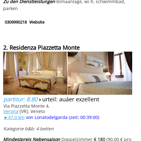
Zu den Dienstleistungen
klimaanlage, wi-fi, schwimmbad,
parken
0309990218
Website
2. Residenza Piazzetta Monte
partitur: 8.80
›
urteil: auáer exzellent
Via Piazzetta Monte 4,
Verona
[VR], Veneto
►47.0 km
von Lonatodelgarda (zeit: 00:39:00)
Kategorie b&b: 4 betten
Mindestpreis Nebensaison
Doppelzimmer
€ 180
(90.00 € pro