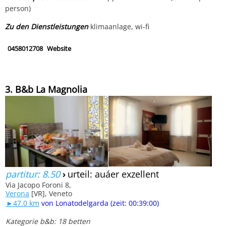
person)
Zu den Dienstleistungen
klimaanlage, wi-fi
0458012708
Website
3. B&b La Magnolia
partitur: 8.50
›
urteil: auáer exzellent
Via Jacopo Foroni 8,
Verona
[VR], Veneto
►47.0 km
von Lonatodelgarda (zeit: 00:39:00)
Kategorie b&b: 18 betten