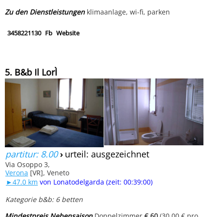
Zu den Dienstleistungen
klimaanlage, wi-fi, parken
3458221130
Fb
Website
5. B&b Il LorÌ
partitur: 8.00
›
urteil: ausgezeichnet
Via Osoppo 3,
Verona
[VR], Veneto
►47.0 km
von Lonatodelgarda (zeit: 00:39:00)
Kategorie b&b: 6 betten
Mindestpreis Nebensaison
Doppelzimmer
€ 60
(30.00 € pro