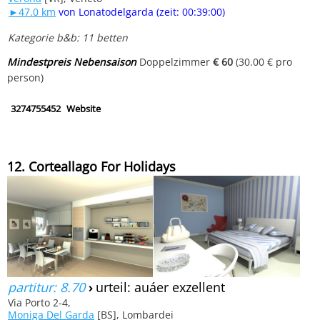
►47.0 km
von Lonatodelgarda (zeit: 00:39:00)
Kategorie b&b: 11 betten
Mindestpreis Nebensaison
Doppelzimmer
€ 60
(30.00 € pro
person)
3274755452
Website
12. Corteallago For Holidays
partitur: 8.70
›
urteil: auáer exzellent
Via Porto 2-4,
Moniga Del Garda
[BS], Lombardei