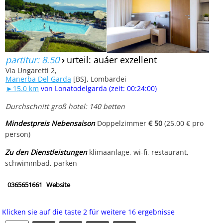
partitur: 8.50
›
urteil: auáer exzellent
Via Ungaretti 2,
Manerba Del Garda
[BS], Lombardei
►15.0 km
von Lonatodelgarda (zeit: 00:24:00)
Durchschnitt groß hotel: 140 betten
Mindestpreis Nebensaison
Doppelzimmer
€ 50
(25.00 € pro
person)
Zu den Dienstleistungen
klimaanlage, wi-fi, restaurant,
schwimmbad, parken
0365651661
Website
Klicken sie auf die taste 2 für weitere 16 ergebnisse