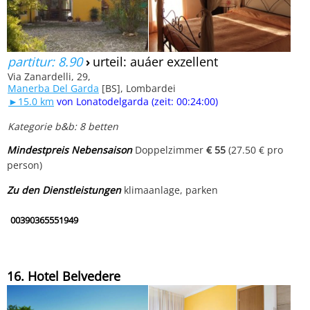
partitur: 8.90
›
urteil: auáer exzellent
Via Zanardelli, 29,
Manerba Del Garda
[BS], Lombardei
►15.0 km
von Lonatodelgarda (zeit: 00:24:00)
Kategorie b&b: 8 betten
Mindestpreis Nebensaison
Doppelzimmer
€ 55
(27.50 € pro
person)
Zu den Dienstleistungen
klimaanlage, parken
00390365551949
16. Hotel Belvedere