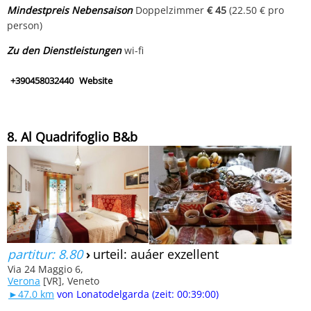
Mindestpreis Nebensaison
Doppelzimmer
€ 45
(22.50 € pro
person)
Zu den Dienstleistungen
wi-fi
+390458032440
Website
8. Al Quadrifoglio B&b
partitur: 8.80
›
urteil: auáer exzellent
Via 24 Maggio 6,
Verona
[VR], Veneto
►47.0 km
von Lonatodelgarda (zeit: 00:39:00)