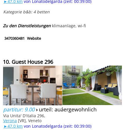
►47.0 km
von Lonatodelgarda (zeit: 00:39:00)
Kategorie b&b: 4 betten
Zu den Dienstleistungen
klimaanlage, wi-fi
3470360481
Website
10. Guest House 296
partitur: 9.00
›
urteil: auáergewohnlich
Via Unita' D'italia 296,
Verona
[VR], Veneto
►47.0 km
von Lonatodelgarda (zeit: 00:39:00)