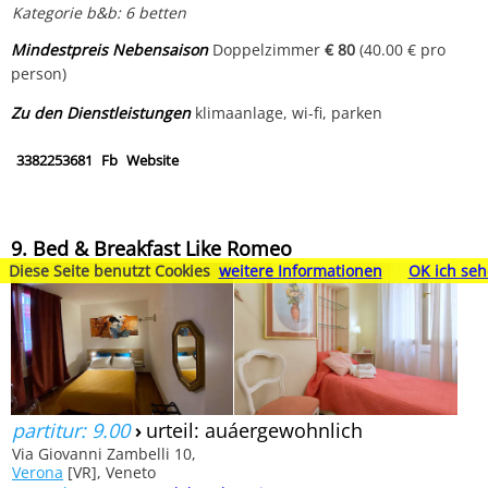
Kategorie b&b: 6 betten
Mindestpreis Nebensaison
Doppelzimmer
€ 80
(40.00 € pro
person)
Zu den Dienstleistungen
klimaanlage, wi-fi, parken
3382253681
Fb
Website
9. Bed & Breakfast Like Romeo
Diese Seite benutzt Cookies
weitere Informationen
OK ich seh
partitur: 9.00
›
urteil: auáergewohnlich
Via Giovanni Zambelli 10,
Verona
[VR], Veneto