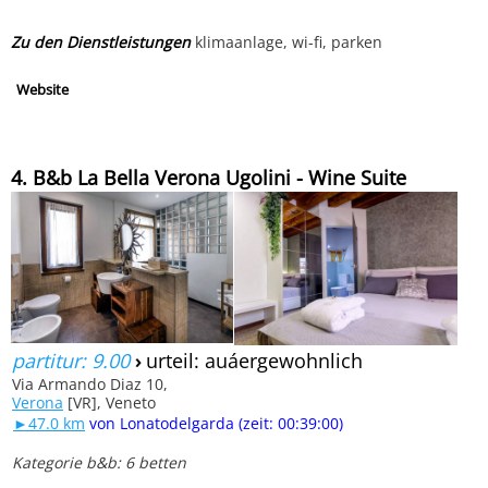
Zu den Dienstleistungen
klimaanlage, wi-fi, parken
Website
4. B&b La Bella Verona Ugolini - Wine Suite
partitur: 9.00
›
urteil: auáergewohnlich
Via Armando Diaz 10,
Verona
[VR], Veneto
►47.0 km
von Lonatodelgarda (zeit: 00:39:00)
Kategorie b&b: 6 betten