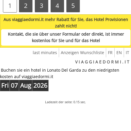
1
2
3
4
5
Aus viaggiaedormi.it mehr Rabatt für Sie, das Hotel Provisionen
zahlt nicht!
Kontakt, die sie über unser Formular oder direkt, ist immer
kostenlos für Sie und für das Hotel
last minutes
Anzeigen Wunschliste
FR
EN
IT
V I A G G I A E D O R M I . I T
Buchen sie ein hotel in Lonato Del Garda zu den niedrigsten
kosten auf viaggiaedormi.it
Fri
07
Aug
2026
Ladezeit der seite: 0.15 sec.