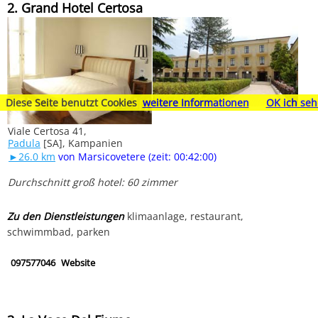
2. Grand Hotel Certosa
Diese Seite benutzt Cookies
weitere Informationen
OK ich seh
Viale Certosa 41,
Padula
[SA], Kampanien
►26.0 km
von Marsicovetere (zeit: 00:42:00)
Durchschnitt groß hotel: 60 zimmer
Zu den Dienstleistungen
klimaanlage, restaurant,
schwimmbad, parken
097577046
Website