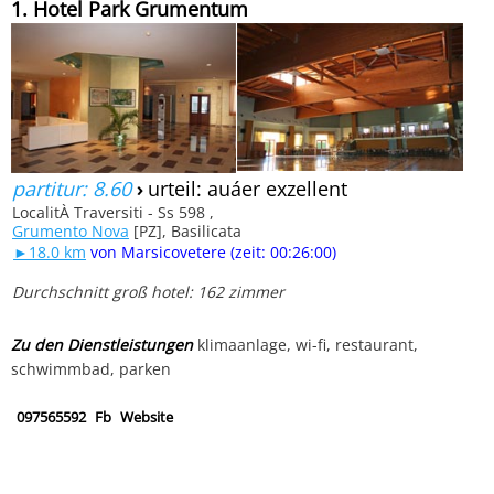
1. Hotel Park Grumentum
partitur: 8.60
›
urteil: auáer exzellent
LocalitÀ Traversiti - Ss 598 ,
Grumento Nova
[PZ], Basilicata
►18.0 km
von Marsicovetere (zeit: 00:26:00)
Durchschnitt groß hotel: 162 zimmer
Zu den Dienstleistungen
klimaanlage, wi-fi, restaurant,
schwimmbad, parken
097565592
Fb
Website