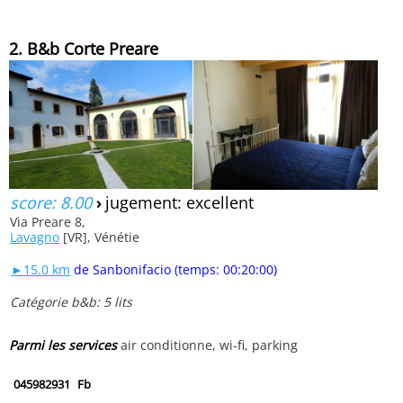
2. B&b Corte Preare
score: 8.00
›
jugement: excellent
Via Preare 8,
Lavagno
[VR], Vénétie
►15.0 km
de Sanbonifacio (temps: 00:20:00)
Catégorie b&b: 5 lits
Parmi les services
air conditionne, wi-fi, parking
045982931
Fb