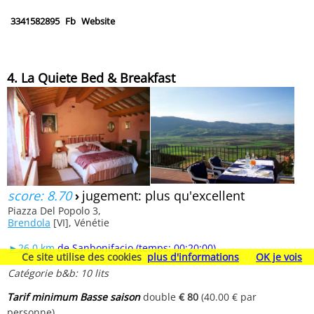
3341582895
Fb
Website
4. La Quiete Bed & Breakfast
score: 8.70
›
jugement: plus qu'excellent
Piazza Del Popolo 3,
Brendola
[VI], Vénétie
►26.0 km
de Sanbonifacio (temps: 00:20:00)
Ce site utilise des cookies
plus d'informations
OK je vois
Catégorie b&b: 10 lits
Tarif minimum Basse saison
double
€ 80
(40.00 € par
personne)