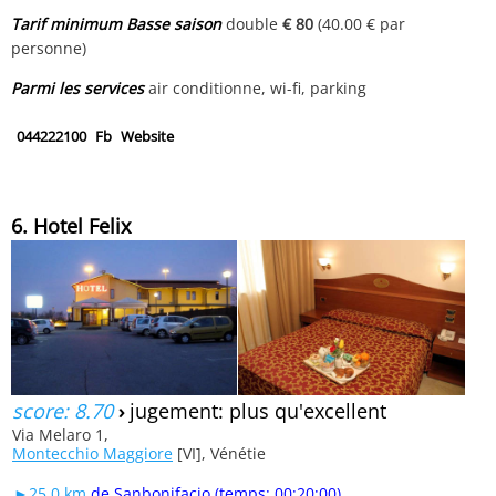
Tarif minimum Basse saison
double
€ 80
(40.00 € par
personne)
Parmi les services
air conditionne, wi-fi, parking
044222100
Fb
Website
6. Hotel Felix
score: 8.70
›
jugement: plus qu'excellent
Via Melaro 1,
Montecchio Maggiore
[VI], Vénétie
►25.0 km
de Sanbonifacio (temps: 00:20:00)