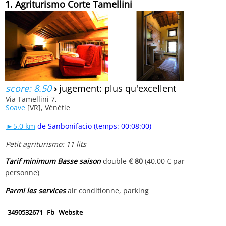
1. Agriturismo Corte Tamellini
score: 8.50
›
jugement: plus qu'excellent
Via Tamellini 7,
Soave
[VR], Vénétie
►5.0 km
de Sanbonifacio (temps: 00:08:00)
Petit agriturismo: 11 lits
Tarif minimum Basse saison
double
€ 80
(40.00 € par
personne)
Parmi les services
air conditionne, parking
3490532671
Fb
Website