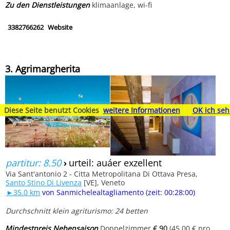
Zu den Dienstleistungen
klimaanlage, wi-fi
3382766262
Website
3. Agrimargherita
Diese Seite benutzt Cookies
weitere Informationen
OK ich seh
partitur: 8.50
›
urteil: auáer exzellent
Via Sant'antonio 2 - Citta Metropolitana Di Ottava Presa,
Santo Stino Di Livenza
[VE], Veneto
►35.0 km
von Sanmichelealtagliamento (zeit: 00:28:00)
Durchschnitt klein agriturismo: 24 betten
Mindestpreis Nebensaison
Doppelzimmer
€ 90
(45.00 € pro