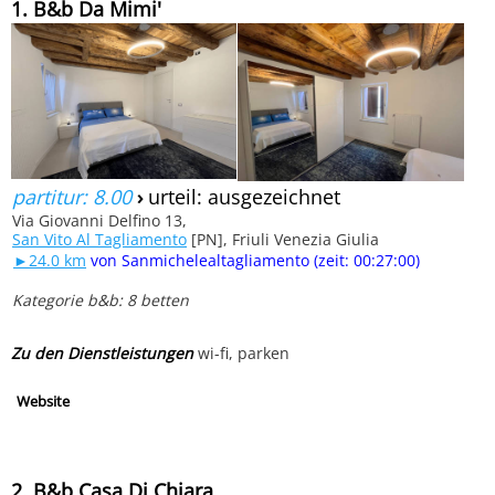
1. B&b Da Mimi'
partitur: 8.00
›
urteil: ausgezeichnet
Via Giovanni Delfino 13,
San Vito Al Tagliamento
[PN], Friuli Venezia Giulia
►24.0 km
von Sanmichelealtagliamento (zeit: 00:27:00)
Kategorie b&b: 8 betten
Zu den Dienstleistungen
wi-fi, parken
Website
2. B&b Casa Di Chiara