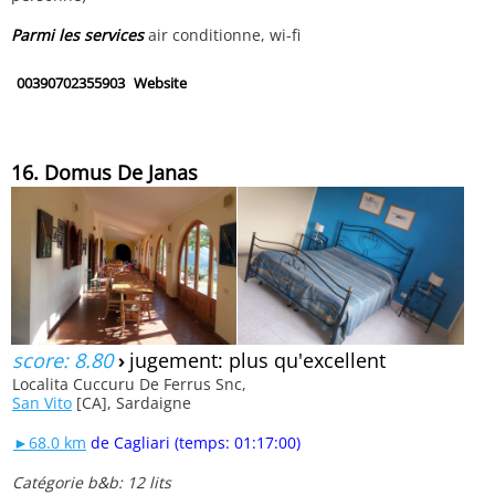
Parmi les services
air conditionne, wi-fi
00390702355903
Website
16. Domus De Janas
score: 8.80
›
jugement: plus qu'excellent
Localita Cuccuru De Ferrus Snc,
San Vito
[CA], Sardaigne
►68.0 km
de Cagliari (temps: 01:17:00)
Catégorie b&b: 12 lits