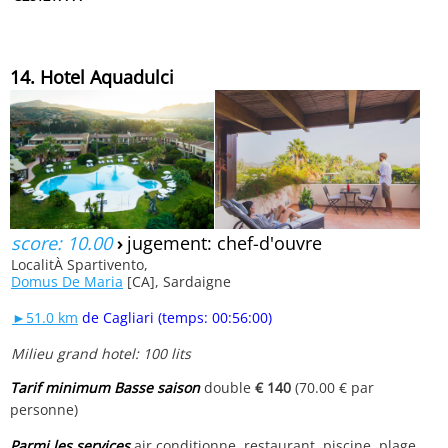
14. Hotel Aquadulci
score: 10.00
›
jugement: chef-d'ouvre
LocalitÀ Spartivento,
Domus De Maria
[CA], Sardaigne
►51.0 km
de Cagliari (temps: 00:56:00)
Milieu grand hotel: 100 lits
Tarif minimum Basse saison
double
€ 140
(70.00 € par
personne)
Parmi les services
air conditionne, restaurant, piscine, plage