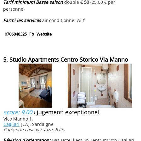
Tarif minimum Basse saison
double
€ 50
(25.00 € par
personne)
Parmi les services
air conditionne, wi-fi
0706848325
Fb
Website
5. Studio Apartments Centro Storico Via Manno
score: 9.00
›
jugement: exceptionnel
Vico Manno 1,
Cagliari
[CA], Sardaigne
Catégorie casa vacanze: 6 lits
Révision d'orientation:
Das Hotel liegt im Zentrum von Cagliari,