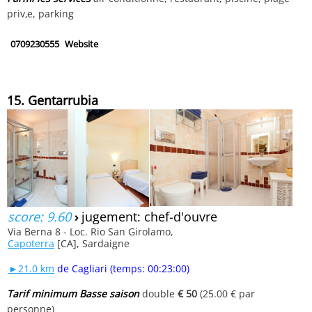
priv‚e, parking
0709230555
Website
15. Gentarrubia
score: 9.60
›
jugement: chef-d'ouvre
Via Berna 8 - Loc. Rio San Girolamo,
Capoterra
[CA], Sardaigne
►21.0 km
de Cagliari (temps: 00:23:00)
Tarif minimum Basse saison
double
€ 50
(25.00 € par
personne)