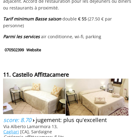
adjacent. Accord de restauration pour les déjeuners ou dîners
ou restaurants à proximité.
Tarif minimum Basse saison
double
€ 55
(27.50 € par
personne)
Parmi les services
air conditionne, wi-fi, parking
070502399
Website
11. Castello Affittacamere
score: 8.70
›
jugement: plus qu'excellent
Via Alberto Lamarmora 13,
Cagliari
[CA], Sardaigne
Catégorie affittacamere: 8 lits