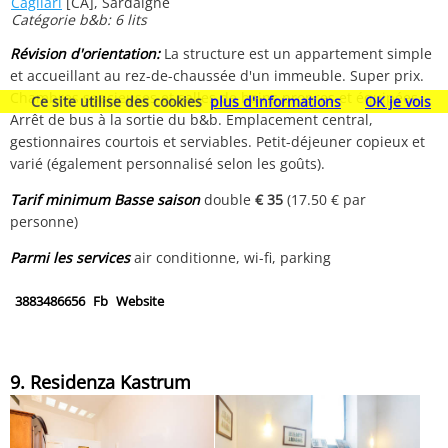
Cagliari
[CA], Sardaigne
Catégorie b&b: 6 lits
Révision d'orientation:
La structure est un appartement simple
et accueillant au rez-de-chaussée d'un immeuble. Super prix.
Chambres spacieuses et salles de bains propres et équipées.
Ce site utilise des cookies
plus d'informations
OK je vois
Arrêt de bus à la sortie du b&b. Emplacement central,
gestionnaires courtois et serviables. Petit-déjeuner copieux et
varié (également personnalisé selon les goûts).
Tarif minimum Basse saison
double
€ 35
(17.50 € par
personne)
Parmi les services
air conditionne, wi-fi, parking
3883486656
Fb
Website
9. Residenza Kastrum