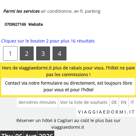
Parmi les services
air conditionne, wi-fi, parking
0709927169
Website
Cliquez sur le bouton 2 pour plus 16 résultats
1
2
3
4
Hors de viaggiaedormi.it plus de rabais pour vous, l'hôtel ne paie
pas les commissions !
Contact via notre formulaire ou directement, est toujours libre
pour vous et pour l'hôtel
derniéres minutes
Voir la liste de souhaits
DE
EN
IT
V I A G G I A E D O R M I . I T
Réserver un hôtel à Cagliari au coût le plus bas sur
viaggiaedormi.it