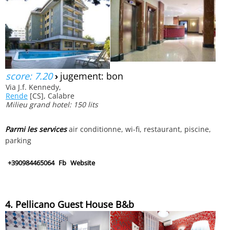
score: 7.20
›
jugement: bon
Via J.f. Kennedy,
Rende
[CS], Calabre
Milieu grand hotel: 150 lits
Parmi les services
air conditionne, wi-fi, restaurant, piscine,
parking
+390984465064
Fb
Website
4. Pellicano Guest House B&b