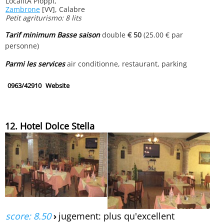
LocalitÀ Pioppi,
Zambrone
[VV], Calabre
Petit agriturismo: 8 lits
Tarif minimum Basse saison
double
€ 50
(25.00 € par
personne)
Parmi les services
air conditionne, restaurant, parking
0963/42910
Website
12. Hotel Dolce Stella
score: 8.50
›
jugement: plus qu'excellent