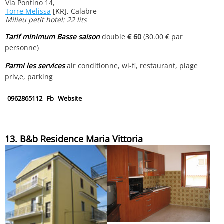
Via Pontino 14,
Torre Melissa
[KR], Calabre
Milieu petit hotel: 22 lits
Tarif minimum Basse saison
double
€ 60
(30.00 € par
personne)
Parmi les services
air conditionne, wi-fi, restaurant, plage
priv‚e, parking
0962865112
Fb
Website
13. B&b Residence Maria Vittoria