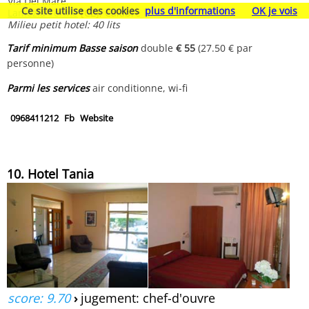
Via Del Mare,
Ce site utilise des cookies
plus d'informations
OK je vois
Lamezia Terme
[CZ], Calabre
Milieu petit hotel: 40 lits
Tarif minimum Basse saison
double
€ 55
(27.50 € par
personne)
Parmi les services
air conditionne, wi-fi
0968411212
Fb
Website
10. Hotel Tania
score: 9.70
›
jugement: chef-d'ouvre