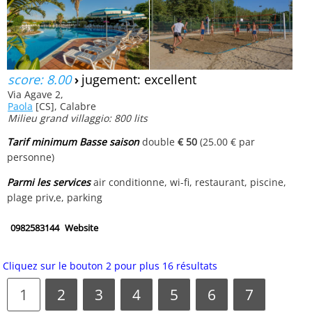
score: 8.00
›
jugement: excellent
Via Agave 2,
Paola
[CS], Calabre
Milieu grand villaggio: 800 lits
Tarif minimum Basse saison
double
€ 50
(25.00 € par
personne)
Parmi les services
air conditionne, wi-fi, restaurant, piscine,
plage priv‚e, parking
0982583144
Website
Cliquez sur le bouton 2 pour plus 16 résultats
1
2
3
4
5
6
7