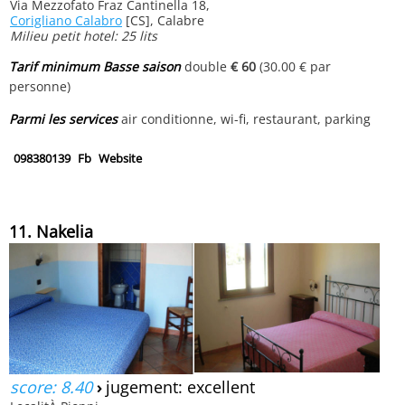
Via Mezzofato Fraz Cantinella 18,
Corigliano Calabro
[CS], Calabre
Milieu petit hotel: 25 lits
Tarif minimum Basse saison
double
€ 60
(30.00 € par
personne)
Parmi les services
air conditionne, wi-fi, restaurant, parking
098380139
Fb
Website
11. Nakelia
score: 8.40
›
jugement: excellent