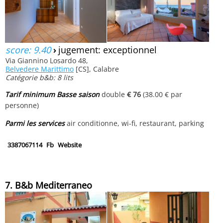
score: 9.40
›
jugement: exceptionnel
Via Giannino Losardo 48,
Belvedere Marittimo
[CS], Calabre
Catégorie b&b: 8 lits
Tarif minimum Basse saison
double
€ 76
(38.00 € par
personne)
Parmi les services
air conditionne, wi-fi, restaurant, parking
3387067114
Fb
Website
7. B&b Mediterraneo