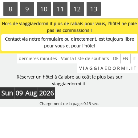
8
9
10
11
12
13
Hors de viaggiaedormi.it plus de rabais pour vous, l'hôtel ne paie
pas les commissions !
Contact via notre formulaire ou directement, est toujours libre
pour vous et pour l'hôtel
derniéres minutes
Voir la liste de souhaits
DE
EN
IT
V I A G G I A E D O R M I . I T
Réserver un hôtel à Calabre au coût le plus bas sur
viaggiaedormi.it
Sun
09
Aug
2026
Chargement de la page: 0.13 sec.