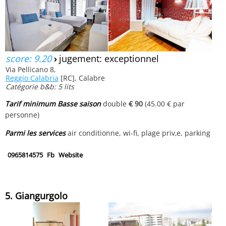
score: 9.20
›
jugement: exceptionnel
Via Pellicano 8,
Reggio Calabria
[RC], Calabre
Catégorie b&b: 5 lits
Tarif minimum Basse saison
double
€ 90
(45.00 € par
personne)
Parmi les services
air conditionne, wi-fi, plage priv‚e, parking
0965814575
Fb
Website
5. Giangurgolo