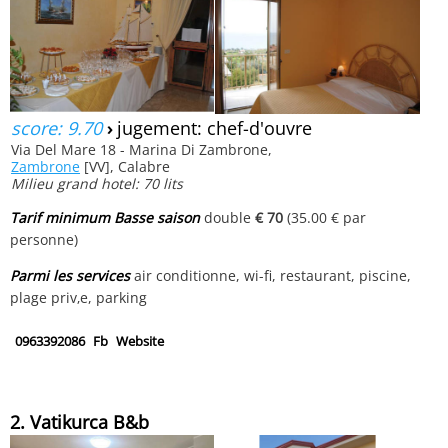
score: 9.70
›
jugement: chef-d'ouvre
Via Del Mare 18 - Marina Di Zambrone,
Zambrone
[VV], Calabre
Milieu grand hotel: 70 lits
Tarif minimum Basse saison
double
€ 70
(35.00 € par
personne)
Parmi les services
air conditionne, wi-fi, restaurant, piscine,
plage priv‚e, parking
0963392086
Fb
Website
2. Vatikurca B&b