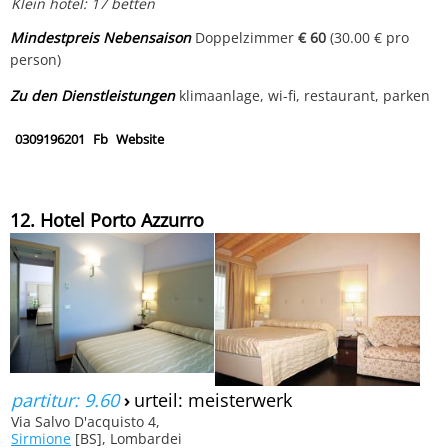
Klein hotel: 17 betten
Mindestpreis Nebensaison
Doppelzimmer
€ 60
(30.00 € pro
person)
Zu den Dienstleistungen
klimaanlage, wi-fi, restaurant, parken
0309196201
Fb
Website
12. Hotel Porto Azzurro
partitur: 9.60
›
urteil: meisterwerk
Via Salvo D'acquisto 4,
Sirmione
[BS], Lombardei