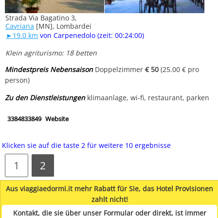
Strada Via Bagatino 3,
Cavriana
[MN], Lombardei
►19.0 km
von Carpenedolo (zeit: 00:24:00)
Klein agriturismo: 18 betten
Mindestpreis Nebensaison
Doppelzimmer
€ 50
(25.00 € pro
person)
Zu den Dienstleistungen
klimaanlage, wi-fi, restaurant, parken
3384833849
Website
Klicken sie auf die taste 2 für weitere 10 ergebnisse
1
2
Aus viaggiaedormi.it mehr Rabatt für Sie, das Hotel Provisionen
zahlt nicht!
Kontakt, die sie über unser Formular oder direkt, ist immer