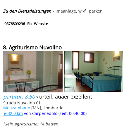
Zu den Dienstleistungen
klimaanlage, wi-fi, parken
0376809296
Fb
Website
8. Agriturismo Nuvolino
partitur: 8.50
›
urteil: auáer exzellent
Strada Nuvolino 61,
Monzambano
[MN], Lombardei
►32.0 km
von Carpenedolo (zeit: 00:40:00)
Klein agriturismo: 14 betten