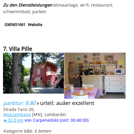
Zu den Dienstleistungen
klimaanlage, wi-fi, restaurant,
schwimmbad, parken
0365651661
Website
7. Villa Pille
partitur: 8.80
›
urteil: auáer exzellent
Strada Tarsi 20,
Monzambano
[MN], Lombardei
►32.0 km
von Carpenedolo (zeit: 00:40:00)
Kategorie b&b: 6 betten