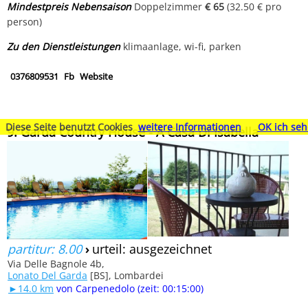
Mindestpreis Nebensaison
Doppelzimmer
€ 65
(32.50 € pro
person)
Zu den Dienstleistungen
klimaanlage, wi-fi, parken
0376809531
Fb
Website
Diese Seite benutzt Cookies
weitere Informationen
OK ich seh
9. Garda Country House - A Casa Di Isabella
partitur: 8.00
›
urteil: ausgezeichnet
Via Delle Bagnole 4b,
Lonato Del Garda
[BS], Lombardei
►14.0 km
von Carpenedolo (zeit: 00:15:00)