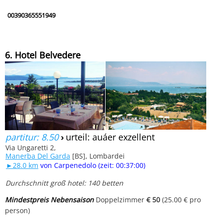
00390365551949
6. Hotel Belvedere
partitur: 8.50
›
urteil: auáer exzellent
Via Ungaretti 2,
Manerba Del Garda
[BS], Lombardei
►28.0 km
von Carpenedolo (zeit: 00:37:00)
Durchschnitt groß hotel: 140 betten
Mindestpreis Nebensaison
Doppelzimmer
€ 50
(25.00 € pro
person)