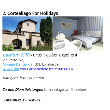
2. Corteallago For Holidays
partitur: 8.70
›
urteil: auáer exzellent
Via Porto 2-4,
Moniga Del Garda
[BS], Lombardei
►24.0 km
von Carpenedolo (zeit: 00:30:00)
Kategorie b&b: 14 betten
Zu den Dienstleistungen
klimaanlage, wi-fi, parken
3283038992
Fb
Website