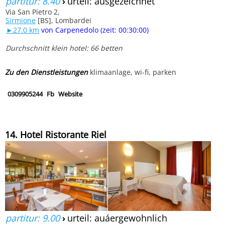
partitur: 8.40
›
urteil: ausgezeichnet
Via San Pietro 2,
Sirmione
[BS], Lombardei
►27.0 km
von Carpenedolo (zeit: 00:30:00)
Durchschnitt klein hotel: 66 betten
Zu den Dienstleistungen
klimaanlage, wi-fi, parken
0309905244
Fb
Website
14. Hotel Ristorante Riel
partitur: 9.00
›
urteil: auáergewohnlich