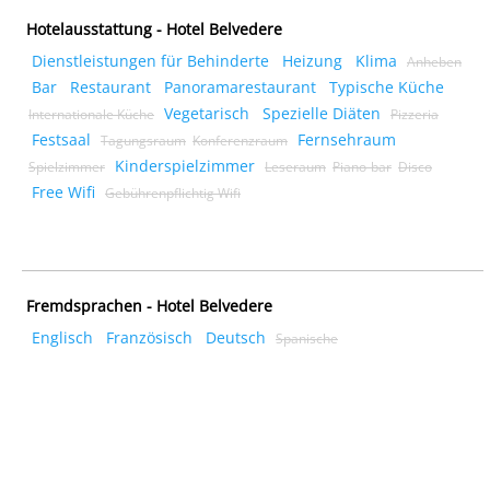
Hotelausstattung - Hotel Belvedere
Dienstleistungen für Behinderte
Heizung
Klima
Anheben
Bar
Restaurant
Panoramarestaurant
Typische Küche
Vegetarisch
Spezielle Diäten
Internationale Küche
Pizzeria
Festsaal
Fernsehraum
Tagungsraum
Konferenzraum
Kinderspielzimmer
Spielzimmer
Leseraum
Piano-bar
Disco
Free Wifi
Gebührenpflichtig Wifi
Fremdsprachen - Hotel Belvedere
Englisch
Französisch
Deutsch
Spanische