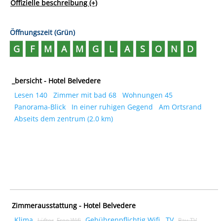
abstimmung
Offizielle beschreibung
(+)
Öffnungszeit (Grün)
G
F
M
A
M
G
L
A
S
O
N
D
_bersicht - Hotel Belvedere
Lesen 140
Zimmer mit bad 68
Wohnungen 45
Panorama-Blick
In einer ruhigen Gegend
Am Ortsrand
Abseits dem zentrum (2.0 km)
Zimmerausstattung - Hotel Belvedere
Klima
Gebührenpflichtig Wifi
TV
Lüfter
Free Wifi
Pay-TV