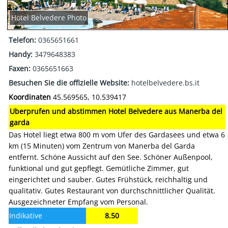
Hotel Belvedere Photo
Telefon:
0365651661
Handy:
3479648383
Faxen:
0365651663
Besuchen Sie die offizielle Website:
hotelbelvedere.bs.it
Koordinaten
45.569565, 10.539417
Uberprufen und abstimmen Hotel Belvedere aus Manerba del
garda
Das Hotel liegt etwa 800 m vom Ufer des Gardasees und etwa 6
km (15 Minuten) vom Zentrum von Manerba del Garda
entfernt. Schöne Aussicht auf den See. Schöner Außenpool,
funktional und gut gepflegt. Gemütliche Zimmer, gut
eingerichtet und sauber. Gutes Frühstück, reichhaltig und
qualitativ. Gutes Restaurant von durchschnittlicher Qualität.
Ausgezeichneter Empfang vom Personal.
Indikative
8.50