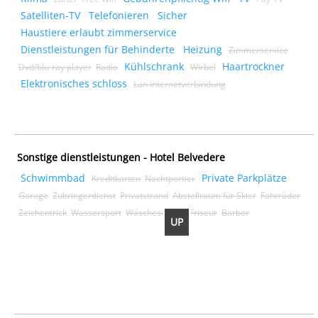
Satelliten-TV
Telefonieren
Sicher
Haustiere erlaubt zimmerservice
Dienstleistungen für Behinderte
Heizung
Zimmerservice
Kühlschrank
Haartrockner
Dvd/blu-ray player
Radio
Wirbel
Elektronisches schloss
Lan internetverbindung
Sonstige dienstleistungen - Hotel Belvedere
Schwimmbad
Private Parkplätze
Kreditkarten
Nachtportier
Garage
Zubringerdienst
Privatstrand
Abstellraum für Skier
Fahrräder
Zeichentrick
Wassersport
Wäscheservice
Friseur
Barber
UP