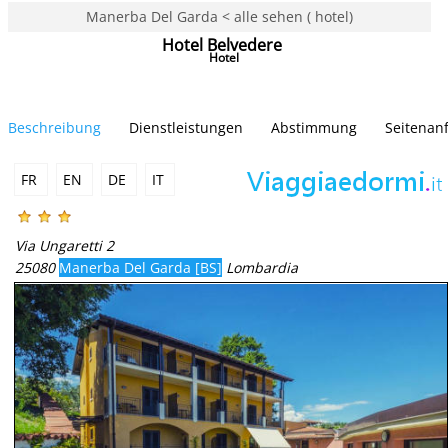
Manerba Del Garda < alle sehen ( hotel)
Hotel Belvedere
Hotel
Beschreibung
Dienstleistungen
Abstimmung
Seitenan
FR
EN
DE
IT
Via Ungaretti 2
25080
Manerba Del Garda [BS]
Lombardia