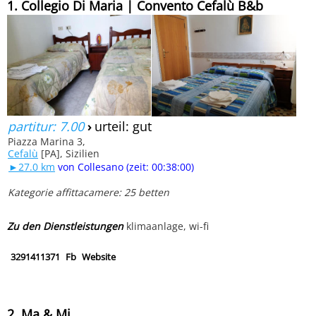
1. Collegio Di Maria | Convento Cefalù B&b
partitur: 7.00
›
urteil: gut
Piazza Marina 3,
Cefalù
[PA], Sizilien
►27.0 km
von Collesano (zeit: 00:38:00)
Kategorie affittacamere: 25 betten
Zu den Dienstleistungen
klimaanlage, wi-fi
3291411371
Fb
Website
2. Ma & Mi