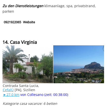
Zu den Dienstleistungen
klimaanlage, spa, privatstrand,
parken
0921922065
Website
14. Casa Virginia
Contrada Santa Lucia,
CefalÙ
[PA], Sizilien
►27.0 km
von Collesano (zeit: 00:38:00)
Kategorie casa vacanze: 6 betten