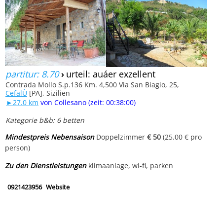
partitur: 8.70
›
urteil: auáer exzellent
Contrada Mollo S.p.136 Km. 4,500 Via San Biagio, 25,
CefalÙ
[PA], Sizilien
►27.0 km
von Collesano (zeit: 00:38:00)
Kategorie b&b: 6 betten
Mindestpreis Nebensaison
Doppelzimmer
€ 50
(25.00 € pro
person)
Zu den Dienstleistungen
klimaanlage, wi-fi, parken
0921423956
Website