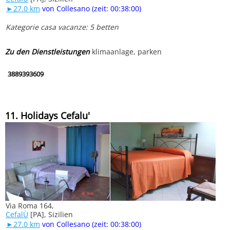
►27.0 km
von Collesano (zeit: 00:38:00)
Kategorie casa vacanze: 5 betten
Zu den Dienstleistungen
klimaanlage, parken
3889393609
11. Holidays Cefalu'
Via Roma 164,
CefalÙ
[PA], Sizilien
►27.0 km
von Collesano (zeit: 00:38:00)