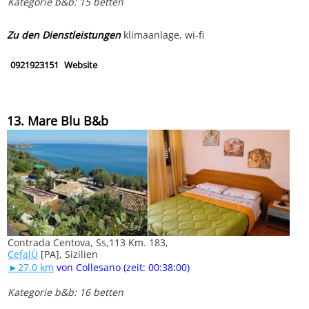
Kategorie b&b: 15 betten
Zu den Dienstleistungen
klimaanlage, wi-fi
0921923151
Website
13. Mare Blu B&b
Contrada Centova, Ss,113 Km. 183,
CefalÙ
[PA], Sizilien
►27.0 km
von Collesano (zeit: 00:38:00)
Kategorie b&b: 16 betten