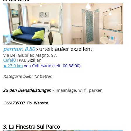
partitur: 8.80
›
urteil: auáer exzellent
Via Del Giubileo Magno, 97,
CefalÙ
[PA], Sizilien
►27.0 km
von Collesano (zeit: 00:38:00)
Kategorie b&b: 12 betten
Zu den Dienstleistungen
klimaanlage, wi-fi, parken
3661735337
Fb
Website
3. La Finestra Sul Parco