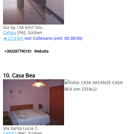
Via Sp 136 Km1 Snc,
Cefalu
[PA], Sizilien
►27.0 km
von Collesano (zeit: 00:38:00)
+393287790161
Website
10. Casa Bea
Via Santa Lucia 7,
CefalÙ
[PA], Sizilien