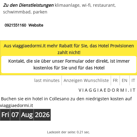
Zu den Dienstleistungen
klimaanlage, wi-fi, restaurant,
schwimmbad, parken
0921551160
Website
Aus viaggiaedormi.it mehr Rabatt für Sie, das Hotel Provisionen
zahlt nicht!
Kontakt, die sie über unser Formular oder direkt, ist immer
kostenlos für Sie und für das Hotel
last minutes
Anzeigen Wunschliste
FR
EN
IT
V I A G G I A E D O R M I . I T
Buchen sie ein hotel in Collesano zu den niedrigsten kosten auf
viaggiaedormi.it
Fri
07
Aug
2026
Ladezeit der seite: 0.21 sec.