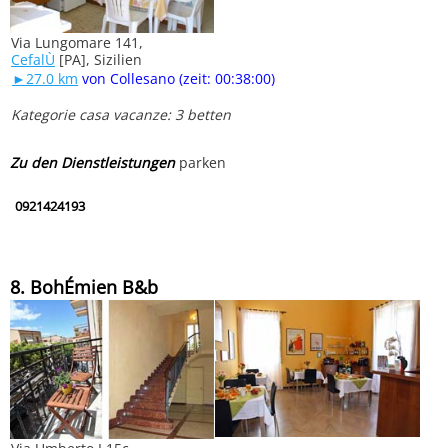
Via Lungomare 141,
CefalÙ
[PA], Sizilien
►27.0 km
von Collesano (zeit: 00:38:00)
Kategorie casa vacanze: 3 betten
Zu den Dienstleistungen
parken
0921424193
8. BohÉmien B&b