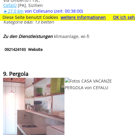
Via Umberto I 15c,
CefalÙ
[PA], Sizilien
►27.0 km
von Collesano (zeit: 00:38:00)
Diese Seite benutzt Cookies
weitere Informationen
OK ich seh
Kategorie b&b: 13 betten
Zu den Dienstleistungen
klimaanlage, wi-fi
0921424193
Website
9. Pergola