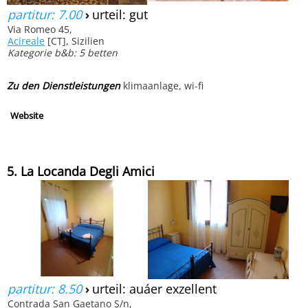
partitur: 7.00
›
urteil: gut
Via Romeo 45,
Acireale
[CT], Sizilien
Kategorie b&b: 5 betten
Zu den Dienstleistungen
klimaanlage, wi-fi
Website
5. La Locanda Degli Amici
partitur: 8.50
›
urteil: auáer exzellent
Contrada San Gaetano S/n,