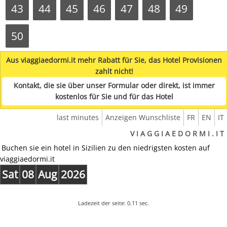
43
44
45
46
47
48
49
50
Aus viaggiaedormi.it mehr Rabatt für Sie, das Hotel Provisionen
zahlt nicht!
Kontakt, die sie über unser Formular oder direkt, ist immer
kostenlos für Sie und für das Hotel
last minutes
Anzeigen Wunschliste
FR
EN
IT
V I A G G I A E D O R M I . I T
Buchen sie ein hotel in Sizilien zu den niedrigsten kosten auf
viaggiaedormi.it
Sat
08
Aug
2026
Ladezeit der seite: 0.11 sec.