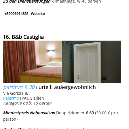
Zu den Dienstleistungen
klimaanlage, wi-fi, parken
+39095914851
Website
16. B&b Castiglia
partitur: 9.30
›
urteil: auáergewohnlich
Via Gorizia 8,
Palermo
[PA], Sizilien
Kategorie b&b: 10 betten
Mindestpreis Nebensaison
Doppelzimmer
€ 60
(30.00 € pro
person)