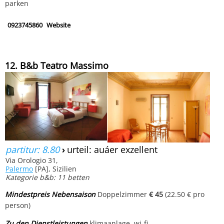
parken
0923745860
Website
12. B&b Teatro Massimo
partitur: 8.80
›
urteil: auáer exzellent
Via Orologio 31,
Palermo
[PA], Sizilien
Kategorie b&b: 11 betten
Mindestpreis Nebensaison
Doppelzimmer
€ 45
(22.50 € pro
person)
Zu den Dienstleistungen
klimaanlage, wi-fi