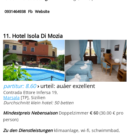
0931464938
Fb
Website
11. Hotel Isola Di Mozia
partitur: 8.60
›
urteil: auáer exzellent
Contrada Ettore Infersa 19,
Marsala
[TP], Sizilien
Durchschnitt klein hotel: 50 betten
Mindestpreis Nebensaison
Doppelzimmer
€ 60
(30.00 € pro
person)
Zu den Dienstleistungen
klimaanlage, wi-fi, schwimmbad,