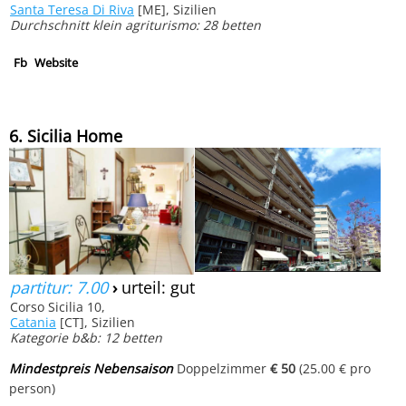
Santa Teresa Di Riva
[ME], Sizilien
Durchschnitt klein agriturismo: 28 betten
Fb
Website
6. Sicilia Home
partitur: 7.00
›
urteil: gut
Corso Sicilia 10,
Catania
[CT], Sizilien
Kategorie b&b: 12 betten
Mindestpreis Nebensaison
Doppelzimmer
€ 50
(25.00 € pro
person)