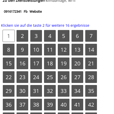
Zu den Dienstleistungen
klimaanlage, wi-fi
0916172341
Fb
Website
Klicken sie auf die taste 2 für weitere 16 ergebnisse
1
2
3
4
5
6
7
8
9
10
11
12
13
14
15
16
17
18
19
20
21
22
23
24
25
26
27
28
29
30
31
32
33
34
35
36
37
38
39
40
41
42