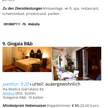
Zu den Dienstleistungen
klimaanlage, wi-fi, spa, restaurant,
schwimmbad, privatstrand, parken
0918687111
Fb
Website
9. Giogaia B&b
partitur: 9.20
›
urteil: auáergewohnlich
Via Modica Giarratana 83,
Modica
[RG], Sizilien
Kategorie b&b: 16 betten
Mindestpreis Nebensaison
Doppelzimmer
€ 50
(25.00 € pro