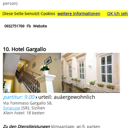
person)
Zu den Dienstleistungen
klimaanlage, parken
Diese Seite benutzt Cookies
weitere Informationen
OK ich seh
0932751769
Fb
Website
10. Hotel Gargallo
partitur: 9.00
›
urteil: auáergewohnlich
Via Tommaso Gargallo 58,
Syracuse
[SR], Sizilien
Klein hotel: 18 betten
Zu den Dienstleistungen
klimaanlage, wi-fi, parken