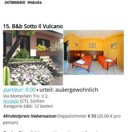
3478868400
Website
15. B&b Sotto Il Vulcano
partitur: 9.00
›
urteil: auáergewohnlich
Via Mompilieri Trv. V 2,
Nicolosi
[CT], Sizilien
Kategorie b&b: 12 betten
Mindestpreis Nebensaison
Doppelzimmer
€ 50
(25.00 € pro
person)