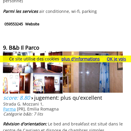
personne)
Parmi les services
air conditionne, wi-fi, parking
059553245
Website
9. B&b Il Parco
Ce site utilise des cookies
plus d'informations
OK je vois
score: 8.80
›
jugement: plus qu'excellent
Strada G. Mozzani 1,
Parma
[PR], Emilia Romagna
Catégorie b&b: 7 lits
Révision d'orientation:
Le bed and breakfast est situé dans le
centre de Cavriago et dispose de chambres simples,