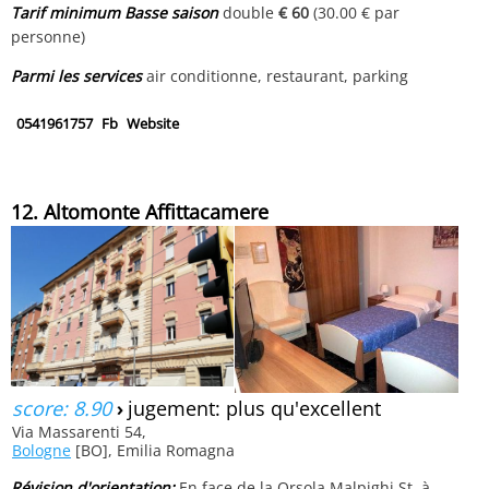
Tarif minimum Basse saison
double
€ 60
(30.00 € par
personne)
Parmi les services
air conditionne, restaurant, parking
0541961757
Fb
Website
12. Altomonte Affittacamere
score: 8.90
›
jugement: plus qu'excellent
Via Massarenti 54,
Bologne
[BO], Emilia Romagna
Révision d'orientation:
En face de la Orsola Malpighi St. à