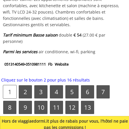
confortables, avec kitchenette et salon (machine à expresso,
wifi, TV LCD 24-32 pouces). Chambres confortables et
fonctionnelles (avec climatisation) et salles de bains.
Gestionnaires gentils et serviables.
Tarif minimum Basse saison
double
€ 54
(27.00 € par
personne)
Parmi les services
air conditionne, wi-fi, parking
0513140549-0510981111
Fb
Website
Cliquez sur le bouton 2 pour plus 16 résultats
1
2
3
4
5
6
7
8
9
10
11
12
13
Hors de viaggiaedormi.it plus de rabais pour vous, l'hôtel ne paie
pas les commissions !