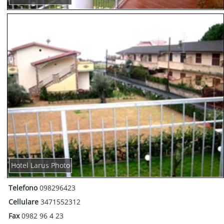
Hotel Larus Photo
Telefono
098296423
Cellulare
3471552312
Fax
0982 96 4 23