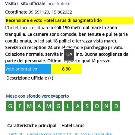
Visita il sito ufficiale
larushotel.it
Coordinate
39.591120, 15.862932
Recensione e voto Hotel Larus di Sangineto lido
L'hotel Larus è situato
a soli 150 metri dal mare in zona
tranquilla. Le camere sono comode, ben tenute e pulite (aria
condizionata, tv lcd sat 18 pollici e terrazza vista mare).
Servizio di reception 24 ore al giorno e parcheggio privato.
Colazione normale, servita in giardino. Buona accoglienza da
UP
parte del personale. Ottimo rapporto qualità prezzo.
Voto orientativo
8.90
Descrizione ufficiale
(+)
Mese con sfondo verde=aperto
G
F
M
A
M
G
L
A
S
O
N
D
Caratteristiche principali - Hotel Larus
Letti 20
Camere con bagno 10
In Zona Tranquilla