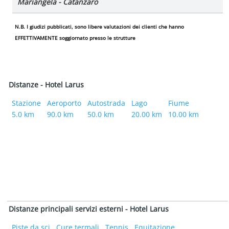
Mariangela - Catanzaro
N.B.
I giudizi pubblicati, sono libere valutazioni dei clienti che hanno
EFFETTIVAMENTE soggiornato presso le strutture
Distanze - Hotel Larus
Stazione
Aeroporto
Autostrada
Lago
Fiume
5.0 km
90.0 km
50.0 km
20.00 km
10.00 km
Distanze principali servizi esterni - Hotel Larus
Piste da sci
Cure termali
Tennis
Equitazione