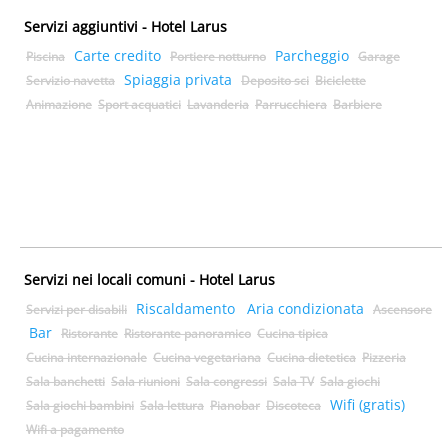
Servizi aggiuntivi - Hotel Larus
Carte credito
Parcheggio
Piscina
Portiere notturno
Garage
Spiaggia privata
Servizio navetta
Deposito sci
Biciclette
Animazione
Sport acquatici
Lavanderia
Parrucchiera
Barbiere
Servizi nei locali comuni - Hotel Larus
Riscaldamento
Aria condizionata
Servizi per disabili
Ascensore
Bar
Ristorante
Ristorante panoramico
Cucina tipica
Cucina internazionale
Cucina vegetariana
Cucina dietetica
Pizzeria
Sala banchetti
Sala riunioni
Sala congressi
Sala TV
Sala giochi
Wifi (gratis)
Sala giochi bambini
Sala lettura
Pianobar
Discoteca
Wifi a pagamento