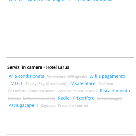
Servizi in camera - Hotel Larus
Aria condizionata
Wifi a pagamento
Ventilatore
Wifi (gratis)
TV DTT
TV satellitare
Tv pay (Sky, Mpremium)
Telefono
Riscaldamento
Cassaforte
Ammessi animali camera
Servizi disabili
Radio
Frigorifero
Servizio
Lettore dvd/blu-ray
Idromassaggio
Asciugacapelli
Keycards
Presa lan internet