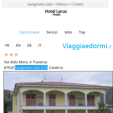
Sangineto Lido > Elenco > ( hotel)
Hotel Larus
Hotel
Descrizione
Servizi
Voto
Top
FR
EN
DE
IT
Via Aldo Moro, V Traversa
87020
Sangineto Lido [CS]
Calabria