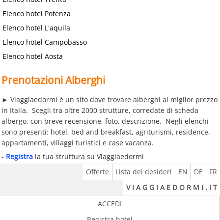
Elenco hotel Potenza
Elenco hotel L'aquila
Elenco hotel Campobasso
Elenco hotel Aosta
Prenotazioni Alberghi
► Viaggiaedormi è un sito dove trovare alberghi al miglior prezzo
in Italia. Scegli tra oltre 2000 strutture, corredate di scheda
albergo, con breve recensione, foto, descrizione.
Negli elenchi
sono presenti: hotel, bed and breakfast, agriturismi, residence,
appartamenti, villaggi turistici e case vacanza.
-
Registra
la tua struttura su Viaggiaedormi
Offerte
Lista dei desideri
EN
DE
FR
V I A G G I A E D O R M I . I T
ACCEDI
Registra hotel