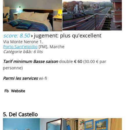
score: 8.50
›
jugement: plus qu'excellent
Via Monte Nerone 1,
Porto Sant'elpidio
[FM], Marche
Catégorie b&b: 6 lits
Tarif minimum Basse saison
double
€ 60
(30.00 € par
personne)
Parmi les services
wi-fi
Fb
Website
5. Del Castello