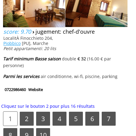
score: 9.70
›
jugement: chef-d'ouvre
LocalitÀ Finocchieto 204,
Piobbico
[PU], Marche
Petit appartamenti: 20 lits
Tarif minimum Basse saison
double
€ 32
(16.00 € par
personne)
Parmi les services
air conditionne, wi-fi, piscine, parking
0722986460
Website
Cliquez sur le bouton 2 pour plus 16 résultats
1
2
3
4
5
6
7
8
9
10