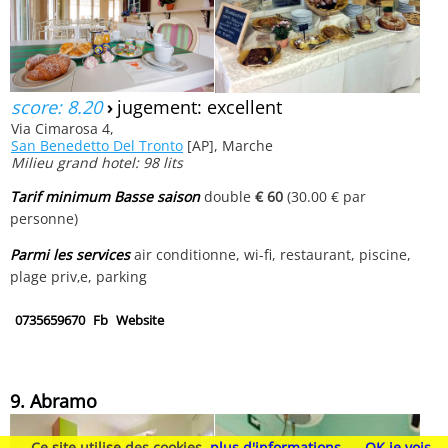
score: 8.20
›
jugement: excellent
Via Cimarosa 4,
San Benedetto Del Tronto
[AP], Marche
Milieu grand hotel: 98 lits
Tarif minimum Basse saison
double
€ 60
(30.00 € par
personne)
Parmi les services
air conditionne, wi-fi, restaurant, piscine,
plage priv‚e, parking
0735659670
Fb
Website
9. Abramo
Ce site utilise des cookies
plus d'informations
OK je vois