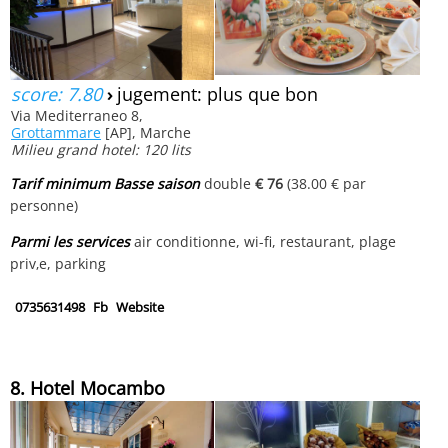
score: 7.80
›
jugement: plus que bon
Via Mediterraneo 8,
Grottammare
[AP], Marche
Milieu grand hotel: 120 lits
Tarif minimum Basse saison
double
€ 76
(38.00 € par
personne)
Parmi les services
air conditionne, wi-fi, restaurant, plage
priv‚e, parking
0735631498
Fb
Website
8. Hotel Mocambo