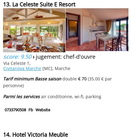
13. La Celeste Suite E Resort
score: 9.50
›
jugement: chef-d'ouvre
Via Celeste 1,
Civitanova Marche
[MC], Marche
Tarif minimum Basse saison
double
€ 70
(35.00 € par
personne)
Parmi les services
air conditionne, wi-fi, parking
0733790508
Fb
Website
14. Hotel Victoria Meuble