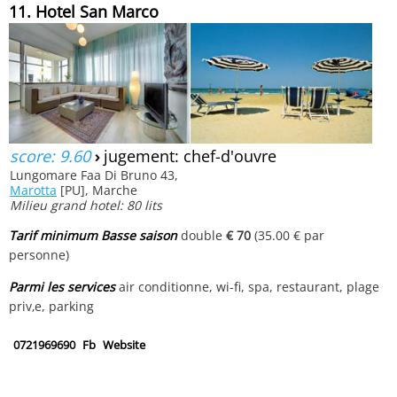
11. Hotel San Marco
score: 9.60
›
jugement: chef-d'ouvre
Lungomare Faa Di Bruno 43,
Marotta
[PU], Marche
Milieu grand hotel: 80 lits
Tarif minimum Basse saison
double
€ 70
(35.00 € par
personne)
Parmi les services
air conditionne, wi-fi, spa, restaurant, plage
priv‚e, parking
0721969690
Fb
Website