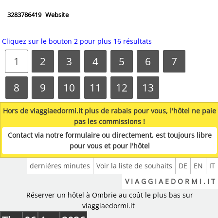
3283786419
Website
Cliquez sur le bouton 2 pour plus 16 résultats
1
2
3
4
5
6
7
8
9
10
11
12
13
Hors de viaggiaedormi.it plus de rabais pour vous, l'hôtel ne paie
pas les commissions !
Contact via notre formulaire ou directement, est toujours libre
pour vous et pour l'hôtel
derniéres minutes
Voir la liste de souhaits
DE
EN
IT
V I A G G I A E D O R M I . I T
Réserver un hôtel à Ombrie au coût le plus bas sur
viaggiaedormi.it