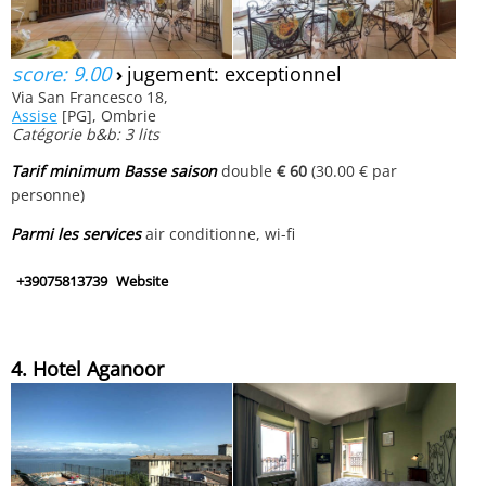
score: 9.00
›
jugement: exceptionnel
Via San Francesco 18,
Assise
[PG], Ombrie
Catégorie b&b: 3 lits
Tarif minimum Basse saison
double
€ 60
(30.00 € par
personne)
Parmi les services
air conditionne, wi-fi
+39075813739
Website
4. Hotel Aganoor