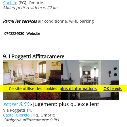
Spoleto
[PG], Ombrie
Milieu petit residence: 22 lits
Parmi les services
air conditionne, wi-fi, parking
0743224930
Website
9. I Poggetti Affittacamere
Ce site utilise des cookies
plus d'informations
OK je vois
score: 8.50
›
jugement: plus qu'excellent
Via Poggetti 14,
Castel Giorgio
[TR], Ombrie
Catégorie affittacamere: 9 lits