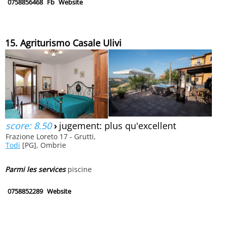
0758856468
Fb
Website
15. Agriturismo Casale Ulivi
score: 8.50
›
jugement: plus qu'excellent
Frazione Loreto 17 - Grutti,
Todi
[PG], Ombrie
Parmi les services
piscine
0758852289
Website