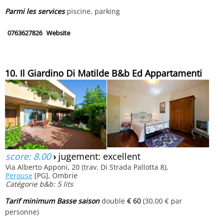
Parmi les services
piscine, parking
0763627826
Website
10. Il Giardino Di Matilde B&b Ed Appartamenti
score: 8.00
›
jugement: excellent
Via Alberto Apponi, 20 (trav. Di Strada Pallotta 8),
Perouse
[PG], Ombrie
Catégorie b&b: 5 lits
Tarif minimum Basse saison
double
€ 60
(30.00 € par
personne)