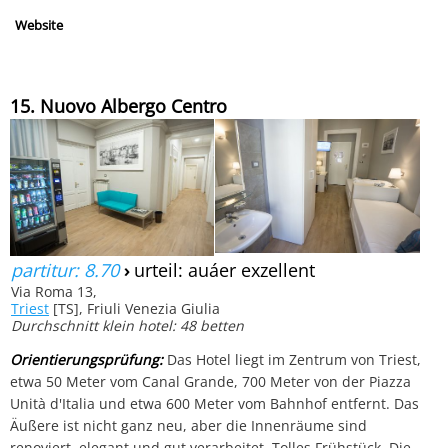
Website
15. Nuovo Albergo Centro
partitur: 8.70
›
urteil: auáer exzellent
Via Roma 13,
Triest
[TS], Friuli Venezia Giulia
Durchschnitt klein hotel: 48 betten
Orientierungsprüfung:
Das Hotel liegt im Zentrum von Triest,
etwa 50 Meter vom Canal Grande, 700 Meter von der Piazza
Unità d'Italia und etwa 600 Meter vom Bahnhof entfernt. Das
Äußere ist nicht ganz neu, aber die Innenräume sind
renoviert, elegant und gut verarbeitet. Tolles Frühstück. Die