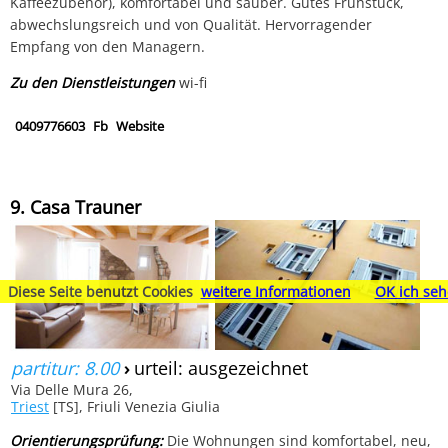
Kaffeezubehör), komfortabel und sauber. Gutes Frühstück,
abwechslungsreich und von Qualität. Hervorragender
Empfang von den Managern.
Zu den Dienstleistungen
wi-fi
0409776603
Fb
Website
9. Casa Trauner
Diese Seite benutzt Cookies
weitere Informationen
OK ich seh
partitur: 8.00
›
urteil: ausgezeichnet
Via Delle Mura 26,
Triest
[TS], Friuli Venezia Giulia
Orientierungsprüfung:
Die Wohnungen sind komfortabel, neu,