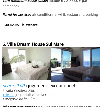
Tarif minimum Basse saison
double
€ 70
(35.00 € par
personne)
Parmi les services
air conditionne, wi-fi, restaurant, parking
040302065
Fb
Website
6. Villa Dream House Sul Mare
score: 9.00
›
jugement: exceptionnel
Strada Costiera 230,
Trieste
[TS], Friuli Venezia Giulia
Catégorie b&b: 6 lits
Révision d'orientation:
La villa avec jardin et piscine (4x10 mt.