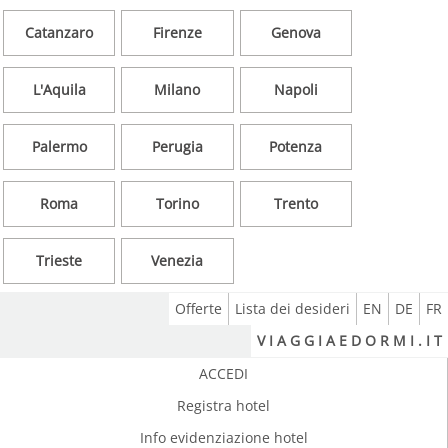
Catanzaro
Firenze
Genova
L'Aquila
Milano
Napoli
Palermo
Perugia
Potenza
Roma
Torino
Trento
Trieste
Venezia
Offerte
Lista dei desideri
EN
DE
FR
V I A G G I A E D O R M I . I T
ACCEDI
Registra hotel
Info evidenziazione hotel