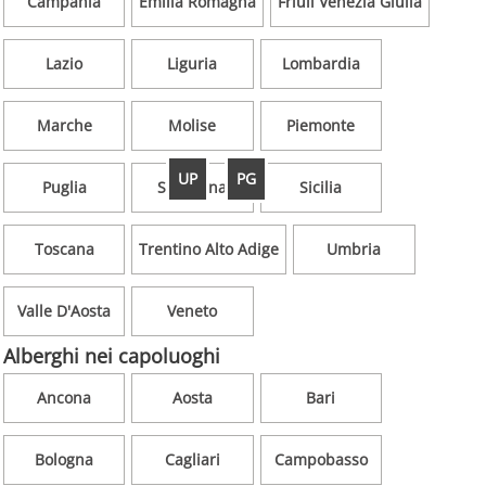
Campania
Emilia Romagna
Friuli Venezia Giulia
Lazio
Liguria
Lombardia
Marche
Molise
Piemonte
UP
PG
Puglia
Sardegna
Sicilia
Toscana
Trentino Alto Adige
Umbria
Valle D'Aosta
Veneto
Alberghi nei capoluoghi
Ancona
Aosta
Bari
Bologna
Cagliari
Campobasso