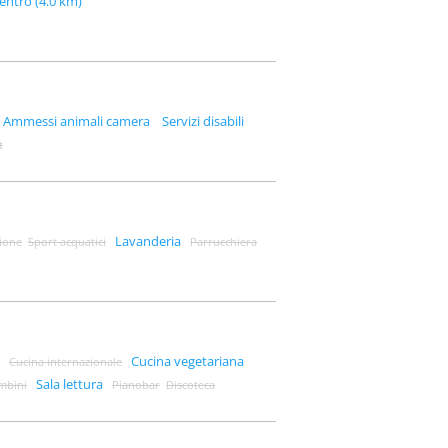
entro (4.0 km)
Ammessi animali camera
Servizi disabili
t
Lavanderia
ione
Sport acquatici
Parrucchiera
Cucina vegetariana
Cucina internazionale
Sala lettura
ambini
Pianobar
Discoteca