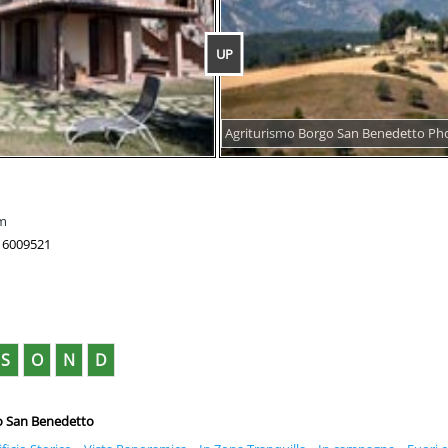
UP
Agriturismo Borgo San Benedetto Ph
om
16009521
S
O
N
D
go San Benedetto