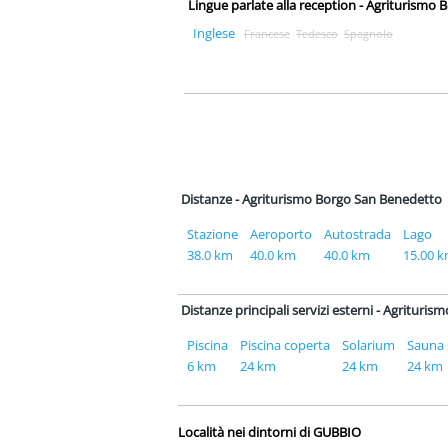
Lingue parlate alla reception - Agriturismo
Inglese
Francese
Tedesco
Spagnolo
Distanze - Agriturismo Borgo San Benedetto
Stazione
Aeroporto
Autostrada
Lago
38.0 km
40.0 km
40.0 km
15.00 
Distanze principali servizi esterni - Agritur
Piscina
Piscina coperta
Solarium
Sauna
6 km
24 km
24 km
24 km
Località nei dintorni di GUBBIO