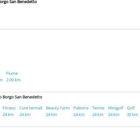
 Borgo San Benedetto
Fiume
km
2.00 km
ismo Borgo San Benedetto
Fitness
Cure termali
Beauty Farm
Palestra
Tennis
Minigolf
Golf
24 km
24 km
24 km
24 km
24 km
24 km
35 km