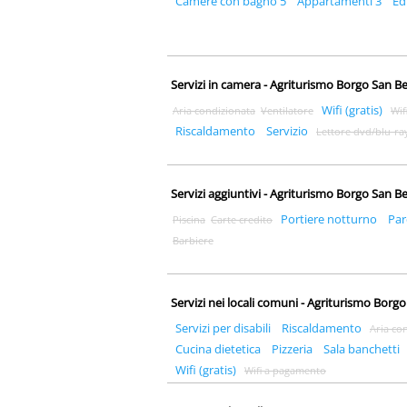
Camere con bagno 5
Appartamenti 3
Ed
Servizi in camera - Agriturismo Borgo San 
Wifi (gratis)
Aria condizionata
Ventilatore
Wif
Riscaldamento
Servizio
Lettore dvd/blu-ra
Servizi aggiuntivi - Agriturismo Borgo San 
Portiere notturno
Par
Piscina
Carte credito
Barbiere
Servizi nei locali comuni - Agriturismo Bor
Servizi per disabili
Riscaldamento
Aria co
Cucina dietetica
Pizzeria
Sala banchetti
Wifi (gratis)
Wifi a pagamento