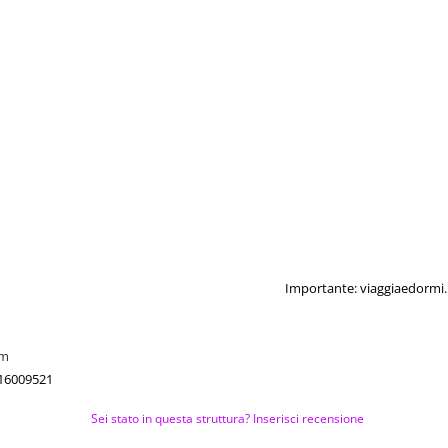
Importante: viaggiaedormi.i
om
816009521
Sei stato in questa struttura? Inserisci recensione