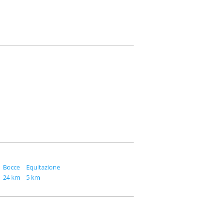
Bocce
Equitazione
24 km
5 km