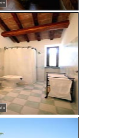
oto
oto