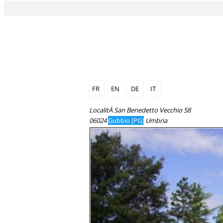
FR
EN
DE
IT
LocalitÀ San Benedetto Vecchio 58
06024
Gubbio [PG]
Umbria