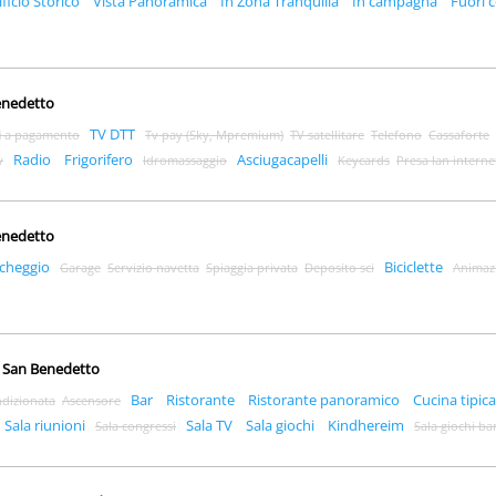
ificio Storico
Vista Panoramica
In Zona Tranquilla
In campagna
Fuori c
Benedetto
TV DTT
i a pagamento
Tv pay (Sky, Mpremium)
TV satellitare
Telefono
Cassaforte
Radio
Frigorifero
Asciugacapelli
y
Idromassaggio
Keycards
Presa lan interne
Benedetto
cheggio
Biciclette
Garage
Servizio navetta
Spiaggia privata
Deposito sci
Animaz
go San Benedetto
Bar
Ristorante
Ristorante panoramico
Cucina tipica
ndizionata
Ascensore
Sala riunioni
Sala TV
Sala giochi
Kindhereim
Sala congressi
Sala giochi b