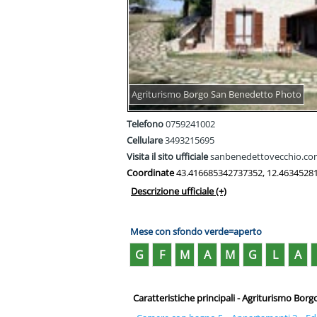
Agriturismo Borgo San Benedetto Photo
Telefono
0759241002
Cellulare
3493215695
Visita il sito ufficiale
sanbenedettovecchio.c
Coordinate
43.416685342737352, 12.4634528
Descrizione ufficiale
(+)
Mese con sfondo verde=aperto
G
F
M
A
M
G
L
A
Caratteristiche principali - Agriturismo Bor