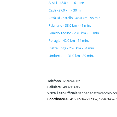
Assisi - 48.0 km - 01 ore
Cagli - 27.0 km - 30 min.
Città Di Castello - 48.0 km - 55 min.
Fabriano - 38.0 km - 41 min.
Gualdo Tadino - 28.0 km - 33 min.
Perugia - 42.0 km - 54 min.
Pietralunga - 25.0 km - 34 min.
Umbertide - 31.0 km - 39 min.
Telefono
0759241002
Cellulare
3493215695
Visita il sito ufficiale
sanbenedettovecchio.c
Coordinate
43.416685342737352, 12.463452