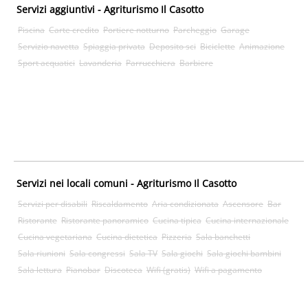
Servizi aggiuntivi - Agriturismo Il Casotto
Piscina
Carte credito
Portiere notturno
Parcheggio
Garage
Servizio navetta
Spiaggia privata
Deposito sci
Biciclette
Animazione
Sport acquatici
Lavanderia
Parrucchiera
Barbiere
Servizi nei locali comuni - Agriturismo Il Casotto
Servizi per disabili
Riscaldamento
Aria condizionata
Ascensore
Bar
Ristorante
Ristorante panoramico
Cucina tipica
Cucina internazionale
Cucina vegetariana
Cucina dietetica
Pizzeria
Sala banchetti
Sala riunioni
Sala congressi
Sala TV
Sala giochi
Sala giochi bambini
Sala lettura
Pianobar
Discoteca
Wifi (gratis)
Wifi a pagamento