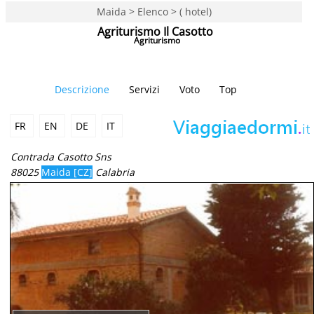
Maida > Elenco > ( hotel)
Agriturismo Il Casotto
Agriturismo
Descrizione
Servizi
Voto
Top
FR
EN
DE
IT
Contrada Casotto Sns
88025
Maida [CZ]
Calabria