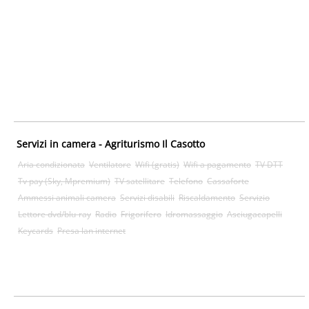
Servizi in camera - Agriturismo Il Casotto
Aria condizionata
Ventilatore
Wifi (gratis)
Wifi a pagamento
TV DTT
Tv pay (Sky, Mpremium)
TV satellitare
Telefono
Cassaforte
Ammessi animali camera
Servizi disabili
Riscaldamento
Servizio
Lettore dvd/blu-ray
Radio
Frigorifero
Idromassaggio
Asciugacapelli
Keycards
Presa lan internet