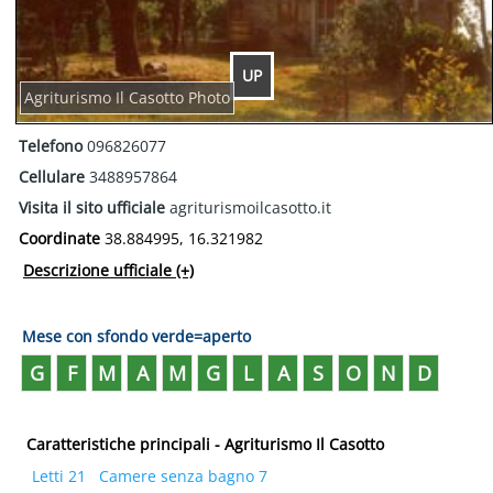
UP
Agriturismo Il Casotto Photo
Telefono
096826077
Cellulare
3488957864
Visita il sito ufficiale
agriturismoilcasotto.it
Coordinate
38.884995, 16.321982
Descrizione ufficiale
(+)
Mese con sfondo verde=aperto
G
F
M
A
M
G
L
A
S
O
N
D
Caratteristiche principali - Agriturismo Il Casotto
Letti 21
Camere senza bagno 7