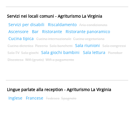
Servizi nei locali comuni - Agriturismo La Virginia
Servizi per disabili
Riscaldamento
Aria condizionata
Ascensore
Bar
Ristorante
Ristorante panoramico
Cucina tipica
Cucina internazionale
Cucina vegetariana
Sala riunioni
Cucina dietetica
Pizzeria
Sala banchetti
Sala congressi
Sala giochi bambini
Sala lettura
Sala TV
Sala giochi
Pianobar
Discoteca
Wifi (gratis)
Wifi a pagamento
Lingue parlate alla reception - Agriturismo La Virginia
Inglese
Francese
Tedesco
Spagnolo