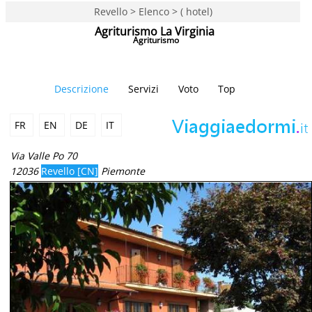
Revello > Elenco > ( hotel)
Agriturismo La Virginia
Agriturismo
Descrizione
Servizi
Voto
Top
FR
EN
DE
IT
Via Valle Po 70
12036
Revello [CN]
Piemonte