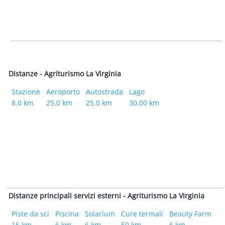
Distanze - Agriturismo La Virginia
Stazione
Aeroporto
Autostrada
Lago
8.0 km
25.0 km
25.0 km
30.00 km
Distanze principali servizi esterni - Agriturismo La Virginia
Piste da sci
Piscina
Solarium
Cure termali
Beauty Farm
15 km
6 km
6 km
50 km
6 km