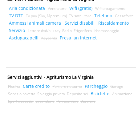
Aria condizionata
Wifi (gratis)
Ventilatore
Wifi a pagamento
TV DTT
Telefono
Tv pay (Sky, Mpremium)
TV satellitare
Cassaforte
Ammessi animali camera
Servizi disabili
Riscaldamento
Servizio
Lettore dvd/blu-ray
Radio
Frigorifero
Idromassaggio
Asciugacapelli
Presa lan internet
Keycards
Servizi aggiuntivi - Agriturismo La Virginia
Carte credito
Parcheggio
Piscina
Portiere notturno
Garage
Biciclette
Servizio navetta
Spiaggia privata
Deposito sci
Animazione
Sport acquatici
Lavanderia
Parrucchiera
Barbiere