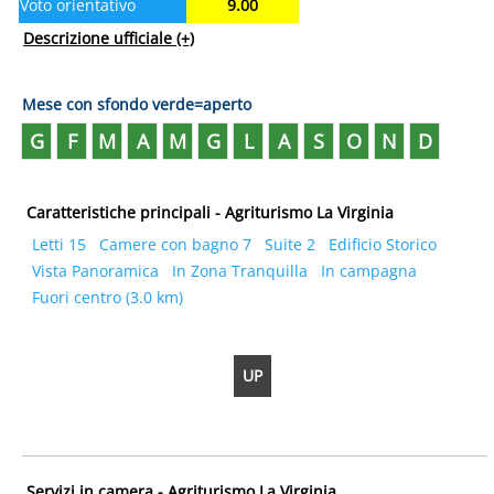
Voto orientativo
9.00
Descrizione ufficiale
(+)
Mese con sfondo verde=aperto
G
F
M
A
M
G
L
A
S
O
N
D
Caratteristiche principali - Agriturismo La Virginia
Letti 15
Camere con bagno 7
Suite 2
Edificio Storico
Vista Panoramica
In Zona Tranquilla
In campagna
Fuori centro (3.0 km)
UP
Servizi in camera - Agriturismo La Virginia