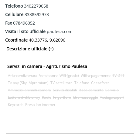
Telefono
3402279058
Cellulare
3338592973
Fax
078496052
Visita il sito ufficiale
paulesa.com
Coordinate
40.33776, 9.62096
Descrizione ufficiale
(+)
Servizi in camera - Agriturismo Paulesa
Aria condizionata
Ventilatore
Wifi (gratis)
Wifi a pagamento
TV DTT
Tv pay (Sky, Mpremium)
TV satellitare
Telefono
Cassaforte
Ammessi animali camera
Servizi disabili
Riscaldamento
Servizio
Lettore dvd/blu-ray
Radio
Frigorifero
Idromassaggio
Asciugacapelli
Keycards
Presa lan internet