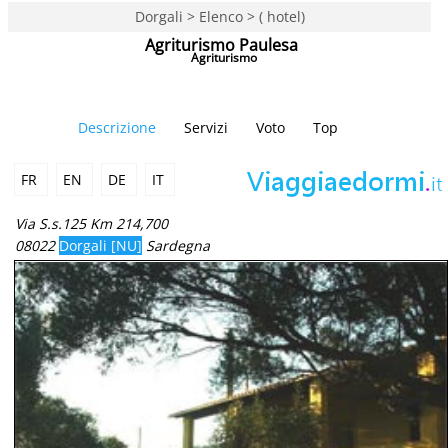
Dorgali > Elenco > ( hotel)
Agriturismo Paulesa
Agriturismo
Descrizione
Servizi
Voto
Top
FR
EN
DE
IT
Via S.s.125 Km 214,700
08022
Dorgali [NU]
Sardegna