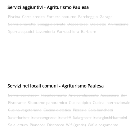
Servizi aggiuntivi - Agriturismo Paulesa
Piscina
Carte credito
Portiere notturno
Parcheggio
Garage
Servizio navetta
Spiaggia privata
Deposito sci
Biciclette
Animazione
Sport acquatici
Lavanderia
Parrucchiera
Barbiere
Servizi nei locali comuni - Agriturismo Paulesa
Servizi per disabili
Riscaldamento
Aria condizionata
Ascensore
Bar
Ristorante
Ristorante panoramico
Cucina tipica
Cucina internazionale
Cucina vegetariana
Cucina dietetica
Pizzeria
Sala banchetti
Sala riunioni
Sala congressi
Sala TV
Sala giochi
Sala giochi bambini
Sala lettura
Pianobar
Discoteca
Wifi (gratis)
Wifi a pagamento