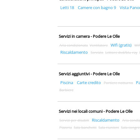
Letti 18
Camere con bagno 9
Vista Pano
Servizi in camera - Podere Le Olle
Wifi (gratis)
Aria condizionata
Ventilatore
Wif
Riscaldamento
Servizio
Lettore dvd/blu-ray
Servizi aggiuntivi - Podere Le Olle
Piscina
Carte credito
P
Portiere notturno
Barbiere
Servizi nei locali comuni - Podere Le Olle
Riscaldamento
Servizi per disabili
Aria condi
Pizzeria
Sala banchetti
Sala riunioni
Sala congre