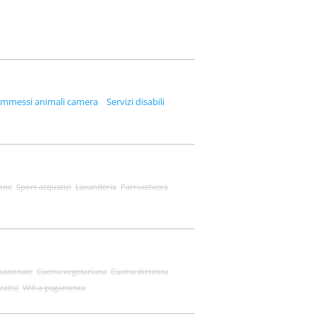
mmessi animali camera
Servizi disabili
one
Sport acquatici
Lavanderia
Parrucchiera
nazionale
Cucina vegetariana
Cucina dietetica
ratis)
Wifi a pagamento