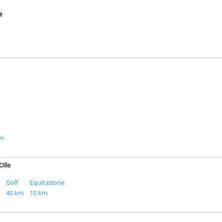
e
km
Olle
Golf
Equitazione
40 km
10 km