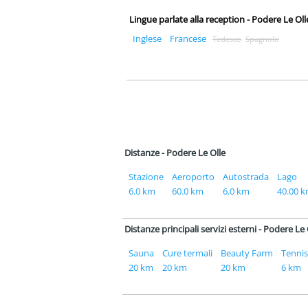
Lingue parlate alla reception - Podere Le Oll
Inglese
Francese
Tedesco
Spagnolo
Distanze - Podere Le Olle
Stazione
Aeroporto
Autostrada
Lago
6.0 km
60.0 km
6.0 km
40.00 
Distanze principali servizi esterni - Podere Le 
Sauna
Cure termali
Beauty Farm
Tennis
20 km
20 km
20 km
6 km