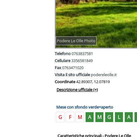
Podere Le Olle Photo
Telefono
0763837581
Cellulare
3356581849
Fax
0763471020
Visita il sito ufficiale
podereleolle.it
Coordinate
42.89307, 12.07819
Descrizione ufficiale
(+)
Mese con sfondo verde=aperto
G
F
M
A
M
G
L
A
Caratteristiche principali - Podere Le Olle