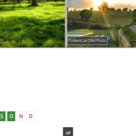
Podere Le Olle Photo
S
O
N
D
UP