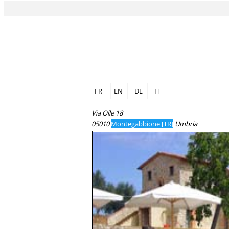
FR
EN
DE
IT
Via Olle 18
05010
Montegabbione [TR]
Umbria