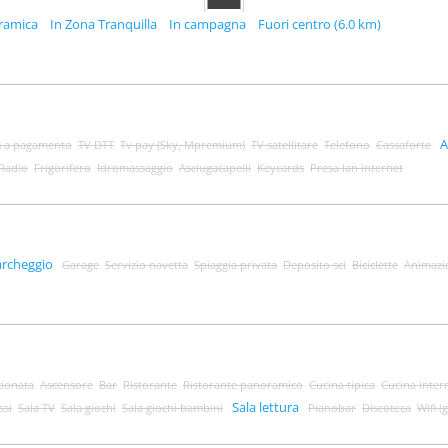
ramica
In Zona Tranquilla
In campagna
Fuori centro (6.0 km)
A
i a pagamento
TV DTT
Tv pay (Sky, Mpremium)
TV satellitare
Telefono
Cassaforte
Radio
Frigorifero
Idromassaggio
Asciugacapelli
Keycards
Presa lan internet
archeggio
Garage
Servizio navetta
Spiaggia privata
Deposito sci
Biciclette
Animazi
zionata
Ascensore
Bar
Ristorante
Ristorante panoramico
Cucina tipica
Cucina inter
Sala lettura
ssi
Sala TV
Sala giochi
Sala giochi bambini
Pianobar
Discoteca
Wifi (g