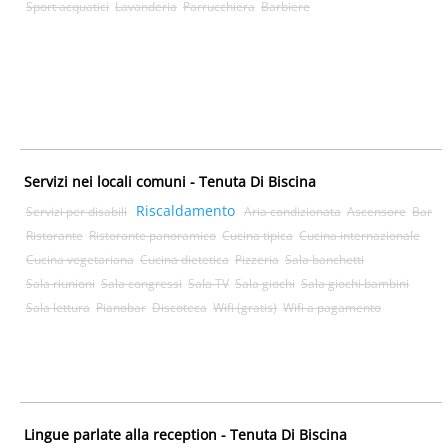
Sport acquatici
Lavanderia
Parrucchiera
Barbiere
Servizi nei locali comuni - Tenuta Di Biscina
Riscaldamento
Servizi per disabili
Aria condizionata
Ascensore
Bar
Ristorante
Ristorante panoramico
Cucina tipica
Cucina internazionale
Cucina vegetariana
Cucina dietetica
Pizzeria
Sala banchetti
Sala riunioni
Sala congressi
Sala TV
Sala giochi
Sala giochi bambini
Sala lettura
Pianobar
Discoteca
Wifi (gratis)
Wifi a pagamento
Lingue parlate alla reception - Tenuta Di Biscina