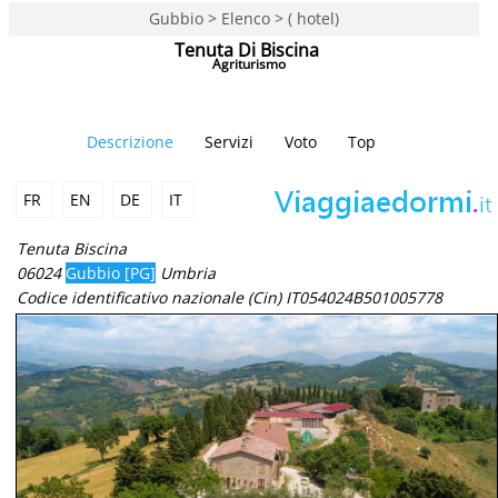
Gubbio > Elenco > ( hotel)
Tenuta Di Biscina
Agriturismo
Descrizione
Servizi
Voto
Top
FR
EN
DE
IT
Tenuta Biscina
06024
Gubbio [PG]
Umbria
Codice identificativo nazionale (Cin) IT054024B501005778