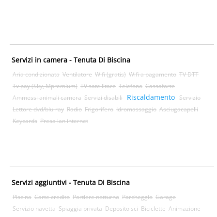
Servizi in camera - Tenuta Di Biscina
Aria condizionata
Ventilatore
Wifi (gratis)
Wifi a pagamento
TV DTT
Tv pay (Sky, Mpremium)
TV satellitare
Telefono
Cassaforte
Riscaldamento
Ammessi animali camera
Servizi disabili
Servizio
Lettore dvd/blu-ray
Radio
Frigorifero
Idromassaggio
Asciugacapelli
Keycards
Presa lan internet
Servizi aggiuntivi - Tenuta Di Biscina
Piscina
Carte credito
Portiere notturno
Parcheggio
Garage
Servizio navetta
Spiaggia privata
Deposito sci
Biciclette
Animazione