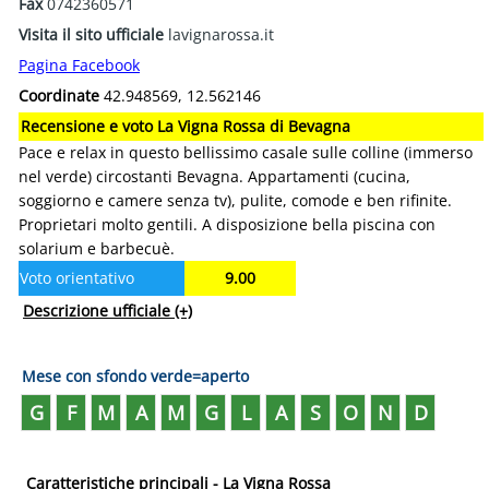
Fax
0742360571
Visita il sito ufficiale
lavignarossa.it
Pagina Facebook
Coordinate
42.948569, 12.562146
Recensione e voto La Vigna Rossa di Bevagna
Pace e relax in questo bellissimo casale sulle colline (immerso
nel verde) circostanti Bevagna. Appartamenti (cucina,
soggiorno e camere senza tv), pulite, comode e ben rifinite.
Proprietari molto gentili. A disposizione bella piscina con
solarium e barbecuè.
Voto orientativo
9.00
Descrizione ufficiale
(+)
Mese con sfondo verde=aperto
G
F
M
A
M
G
L
A
S
O
N
D
Caratteristiche principali - La Vigna Rossa