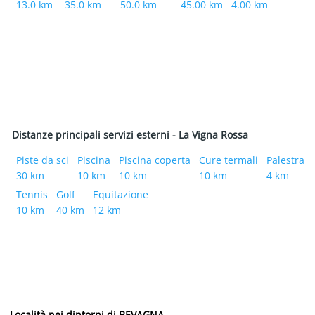
13.0 km
35.0 km
50.0 km
45.00 km
4.00 km
Distanze principali servizi esterni - La Vigna Rossa
Piste da sci
Piscina
Piscina coperta
Cure termali
Palestra
30 km
10 km
10 km
10 km
4 km
Tennis
Golf
Equitazione
10 km
40 km
12 km
Località nei dintorni di BEVAGNA