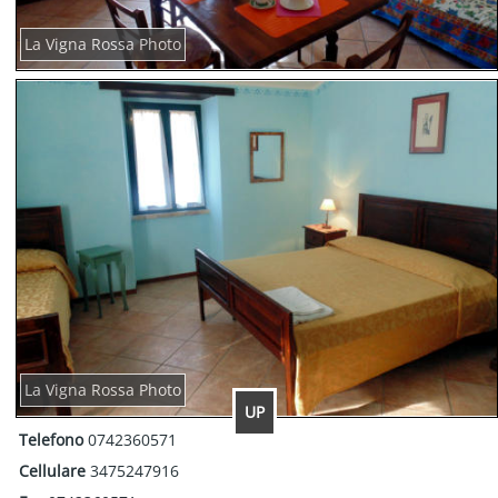
La Vigna Rossa Photo
La Vigna Rossa Photo
UP
Telefono
0742360571
Cellulare
3475247916