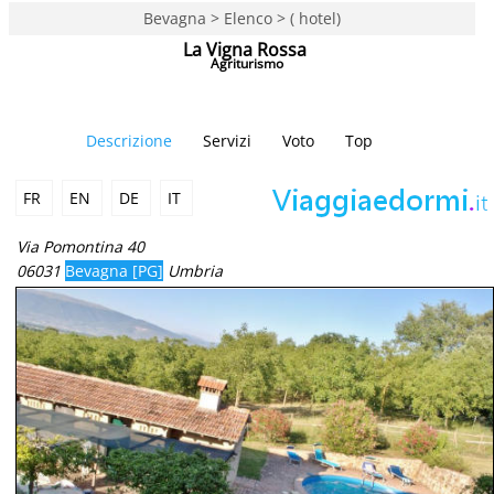
Bevagna > Elenco > ( hotel)
La Vigna Rossa
Agriturismo
Descrizione
Servizi
Voto
Top
FR
EN
DE
IT
Via Pomontina 40
06031
Bevagna [PG]
Umbria