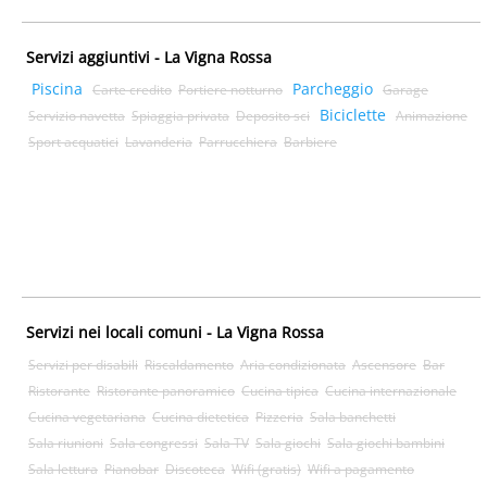
Servizi aggiuntivi - La Vigna Rossa
Piscina
Parcheggio
Carte credito
Portiere notturno
Garage
Biciclette
Servizio navetta
Spiaggia privata
Deposito sci
Animazione
Sport acquatici
Lavanderia
Parrucchiera
Barbiere
Servizi nei locali comuni - La Vigna Rossa
Servizi per disabili
Riscaldamento
Aria condizionata
Ascensore
Bar
Ristorante
Ristorante panoramico
Cucina tipica
Cucina internazionale
Cucina vegetariana
Cucina dietetica
Pizzeria
Sala banchetti
Sala riunioni
Sala congressi
Sala TV
Sala giochi
Sala giochi bambini
Sala lettura
Pianobar
Discoteca
Wifi (gratis)
Wifi a pagamento