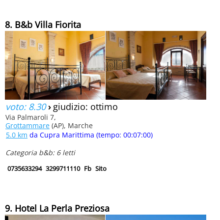
8. B&b Villa Fiorita
voto: 8.30
›
giudizio: ottimo
Via Palmaroli 7,
Grottammare
(AP), Marche
5.0 km
da Cupra Marittima (tempo: 00:07:00)
Categoria b&b: 6 letti
0735633294
3299711110
Fb
Sito
9. Hotel La Perla Preziosa