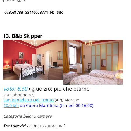
073581733
33446058774
Fb
Sito
13. B&b Skipper
voto: 8.50
›
giudizio: più che ottimo
Via Sabotino 42,
San Benedetto Del Tronto
(AP), Marche
10.0 km
da Cupra Marittima (tempo: 00:16:00)
Categoria b&b: 5 camere
Tra i servizi -
climatizzatore, wifi