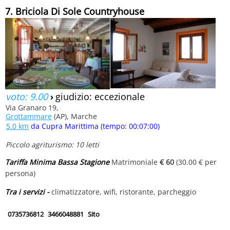
7. Briciola Di Sole Countryhouse
voto: 9.00
›
giudizio: eccezionale
Via Granaro 19,
Grottammare
(AP), Marche
5.0 km
da Cupra Marittima (tempo: 00:07:00)
Piccolo agriturismo: 10 letti
Tariffa Minima Bassa Stagione
Matrimoniale
€ 60
(30.00 € per
persona)
Tra i servizi -
climatizzatore, wifi, ristorante, parcheggio
0735736812
3466048881
Sito