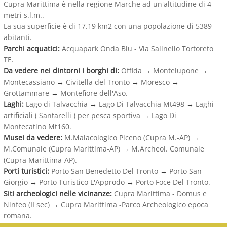
Cupra Marittima è nella regione Marche ad un'altitudine di 4
metri s.l.m..
La sua superficie è di 17.19 km2 con una popolazione di 5389
abitanti.
Parchi acquatici:
Acquapark Onda Blu - Via Salinello Tortoreto
TE.
Da vedere nei dintorni i borghi di:
Offida
→
Montelupone
→
Montecassiano
→
Civitella del Tronto
→
Moresco
→
Grottammare
→
Montefiore dell'Aso.
Laghi:
Lago di Talvacchia
→
Lago Di Talvacchia Mt498
→
Laghi
artificiali ( Santarelli ) per pesca sportiva
→
Lago Di
Montecatino Mt160.
Musei da vedere:
M.Malacologico Piceno (Cupra M.-AP)
→
M.Comunale (Cupra Marittima-AP)
→
M.Archeol. Comunale
(Cupra Marittima-AP).
Porti turistici:
Porto San Benedetto Del Tronto
→
Porto San
Giorgio
→
Porto Turistico L'Approdo
→
Porto Foce Del Tronto.
Siti archeologici nelle vicinanze:
Cupra Marittima - Domus e
Ninfeo (II sec)
→
Cupra Marittima -Parco Archeologico epoca
romana.