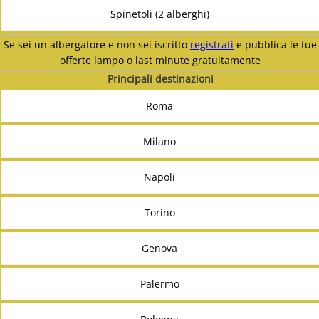
Spinetoli (2 alberghi)
Se sei un albergatore e non sei iscritto
registrati
e pubblica le tue
offerte lampo o last minute gratuitamente
Principali destinazioni
Roma
Milano
Napoli
Torino
Genova
Palermo