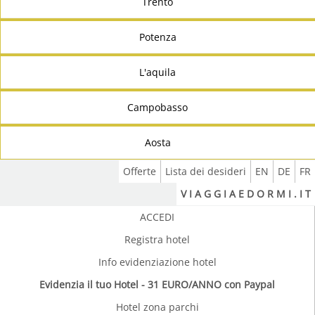
Trento
Potenza
L'aquila
Campobasso
Aosta
Offerte
Lista dei desideri
EN
DE
FR
V I A G G I A E D O R M I . I T
ACCEDI
Registra hotel
Info evidenziazione hotel
Evidenzia il tuo Hotel - 31 EURO/ANNO con Paypal
Hotel zona parchi