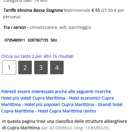
Categoria b&b: 14 letti
Tariffa Minima Bassa Stagione
Matrimoniale
€ 55
(27.50 € per
persona)
Tra i servizi -
climatizzatore, wifi, parcheggio
0735480911
3287367155
Sito
Clicca sul tasto 2 per altri 16 risultati
1
2
3
4
Potresti essere interessato anche alle seguenti ricerche
Hotel più votati Cupra Marittima
-
Hotel economici Cupra
Marittima
-
Hotel più popolari Cupra Marittima
-
Grandi hotel
Cupra Marittima
-
Hotel Cupra Marittima centro
In questa pagina trovi una classifica delle strutture alberghiere
di Cupra Marittima
(lat: 43.0309502, long: 13.8589225)