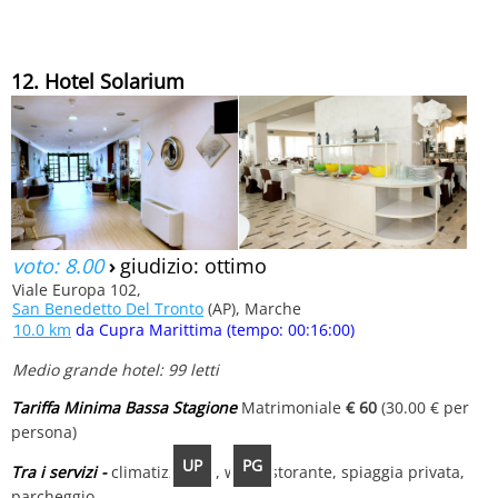
12. Hotel Solarium
voto: 8.00
›
giudizio: ottimo
Viale Europa 102,
San Benedetto Del Tronto
(AP), Marche
10.0 km
da Cupra Marittima (tempo: 00:16:00)
Medio grande hotel: 99 letti
Tariffa Minima Bassa Stagione
Matrimoniale
€ 60
(30.00 € per
persona)
UP
PG
Tra i servizi -
climatizzatore, wifi, ristorante, spiaggia privata,
parcheggio