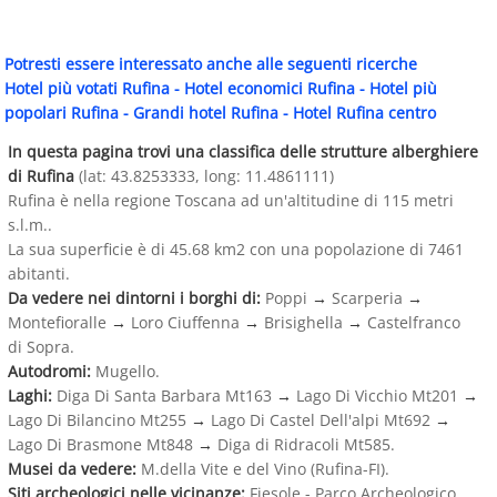
Potresti essere interessato anche alle seguenti ricerche
Hotel più votati Rufina
-
Hotel economici Rufina
-
Hotel più
popolari Rufina
-
Grandi hotel Rufina
-
Hotel Rufina centro
In questa pagina trovi una classifica delle strutture alberghiere
di Rufina
(lat: 43.8253333, long: 11.4861111)
Rufina è nella regione Toscana ad un'altitudine di 115 metri
s.l.m..
La sua superficie è di 45.68 km2 con una popolazione di 7461
abitanti.
Da vedere nei dintorni i borghi di:
Poppi
→
Scarperia
→
Montefioralle
→
Loro Ciuffenna
→
Brisighella
→
Castelfranco
di Sopra.
Autodromi:
Mugello.
Laghi:
Diga Di Santa Barbara Mt163
→
Lago Di Vicchio Mt201
→
Lago Di Bilancino Mt255
→
Lago Di Castel Dell'alpi Mt692
→
Lago Di Brasmone Mt848
→
Diga di Ridracoli Mt585.
Musei da vedere:
M.della Vite e del Vino (Rufina-FI).
Siti archeologici nelle vicinanze:
Fiesole - Parco Archeologico