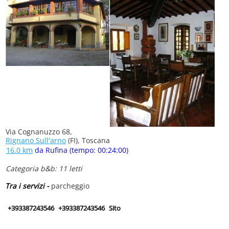
Via Cognanuzzo 68,
Rignano Sull'arno
(FI), Toscana
16.0 km
da Rufina (tempo: 00:24:00)
Categoria b&b: 11 letti
Tra i servizi -
parcheggio
+393387243546
+393387243546
Sito