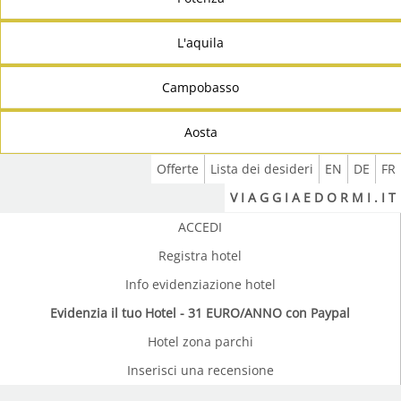
L'aquila
Campobasso
Aosta
Offerte
Lista dei desideri
EN
DE
FR
V I A G G I A E D O R M I . I T
ACCEDI
Registra hotel
Info evidenziazione hotel
Evidenzia il tuo Hotel - 31 EURO/ANNO con Paypal
Hotel zona parchi
Inserisci una recensione