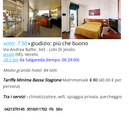
voto: 7.50
›
giudizio: più che buono
Via Andrea Bafile, 343 - Lido Di Jesolo,
Jesolo
(VE), Veneto
28.0 km
da Salgareda (tempo: 00:29:00)
Medio grande hotel: 84 letti
Tariffa Minima Bassa Stagione
Matrimoniale
€ 80
(40.00 € per
persona)
Tra i servizi -
climatizzatore, wifi, spiaggia privata, parcheggio
0421370145
3516311702
Fb
Sito