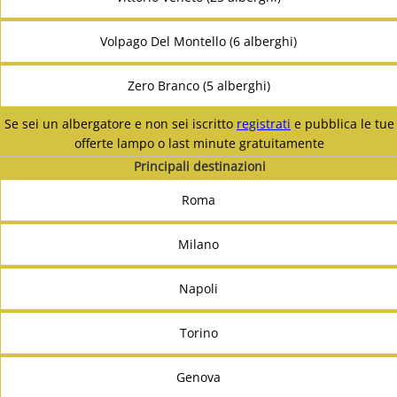
Volpago Del Montello (6 alberghi)
Zero Branco (5 alberghi)
Se sei un albergatore e non sei iscritto
registrati
e pubblica le tue
offerte lampo o last minute gratuitamente
Principali destinazioni
Roma
Milano
Napoli
Torino
Genova