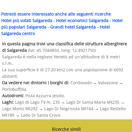
Potresti essere interessato anche alle seguenti ricerche
Hotel più votati Salgareda
-
Hotel economici Salgareda
-
Hotel
più popolari Salgareda
-
Grandi hotel Salgareda
-
Hotel
Salgareda centro
In questa pagina trovi una classifica delle strutture alberghiere
di Salgareda
(lat: 45.7044850, long: 12.4921750)
Salgareda è nella regione Veneto ad un'altitudine di 8 metri
s.l.m..
La sua superficie è di 27.20 km2 con una popolazione di 6692
abitanti.
Da vedere nei dintorni i borghi di:
Cordovado
→
Valvasone
→
Portobuffola.
Autodromi:
Pista Azzurra Jesolo.
Laghi:
Lago di Lago TV m. 235
→
Lago Di Santa Maria Mt235
→
Lago Morto Mt292
→
Lago Di Negrisiola Mt164
→
Lago Restello
Mt189
→
Lado Di Santa Croce.
Ricerche simili