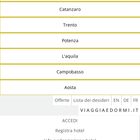
Catanzaro
Trento
Potenza
L'aquila
Campobasso
Aosta
Offerte
Lista dei desideri
EN
DE
FR
V I A G G I A E D O R M I . I T
ACCEDI
Registra hotel