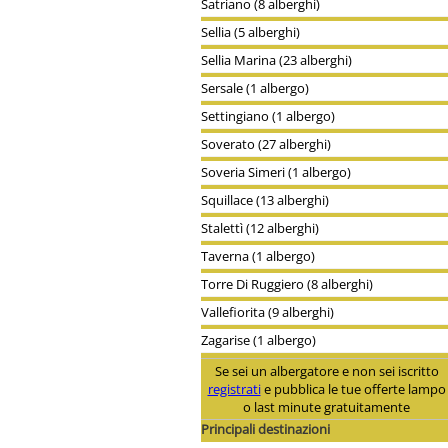
Satriano (8 alberghi)
Sellia (5 alberghi)
Sellia Marina (23 alberghi)
Sersale (1 albergo)
Settingiano (1 albergo)
Soverato (27 alberghi)
Soveria Simeri (1 albergo)
Squillace (13 alberghi)
Stalettì (12 alberghi)
Taverna (1 albergo)
Torre Di Ruggiero (8 alberghi)
Vallefiorita (9 alberghi)
Zagarise (1 albergo)
Se sei un albergatore e non sei iscritto
registrati
e pubblica le tue offerte lampo
o last minute gratuitamente
Principali destinazioni