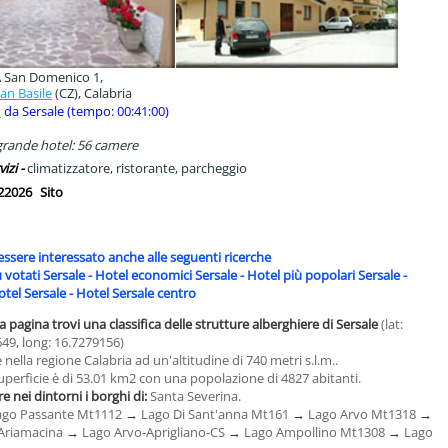
À San Domenico 1,
an Basile
(CZ), Calabria
m
da Sersale (tempo: 00:41:00)
rande hotel: 56 camere
vizi -
climatizzatore, ristorante, parcheggio
22026
Sito
essere interessato anche alle seguenti ricerche
 votati Sersale
-
Hotel economici Sersale
-
Hotel più popolari Sersale
-
otel Sersale
-
Hotel Sersale centro
a pagina trovi una classifica delle strutture alberghiere di Sersale
(lat:
49, long: 16.7279156)
 nella regione Calabria ad un'altitudine di 740 metri s.l.m..
uperficie è di 53.01 km2 con una popolazione di 4827 abitanti.
e nei dintorni i borghi di:
Santa Severina.
ago Passante Mt1112
→
Lago Di Sant'anna Mt161
→
Lago Arvo Mt1318
→
 Ariamacina
→
Lago Arvo-Aprigliano-CS
→
Lago Ampollino Mt1308
→
Lago