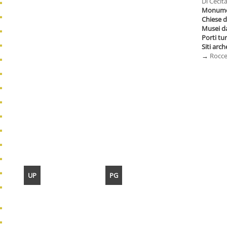
Di Cecita
Monumen
Chiese 
Musei d
Porti tur
Siti arch
→
Roccel
UP
PG