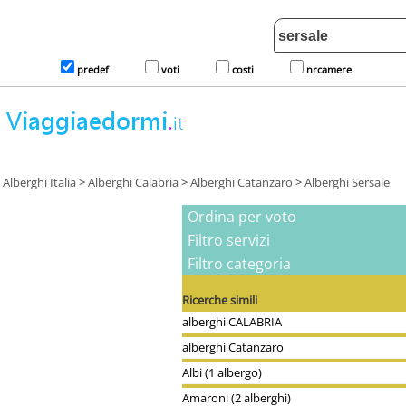
predef
voti
costi
nrcamere
Alberghi Italia
>
Alberghi Calabria
>
Alberghi Catanzaro
>
Alberghi Sersale
Ordina per voto
Filtro servizi
Filtro categoria
Ricerche simili
alberghi CALABRIA
alberghi Catanzaro
Albi (1 albergo)
Amaroni (2 alberghi)