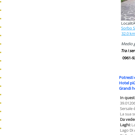
Localit
Sorbo S
32.0 k
Medio g
Tra i ser
0961-9
Potresti 
Hotel più
Grandi h
In quest
39.01206
Sersale è
La sua s
Da veder
Laghi:
L
Lago Di