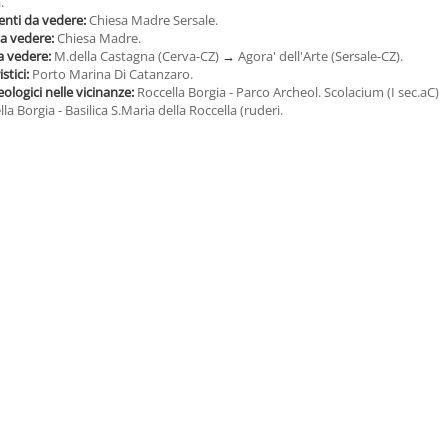
.
ti da vedere:
Chiesa Madre Sersale.
da vedere:
Chiesa Madre.
a vedere:
M.della Castagna (Cerva-CZ)
→
Agora' dell'Arte (Sersale-CZ).
istici:
Porto Marina Di Catanzaro.
eologici nelle vicinanze:
Roccella Borgia - Parco Archeol. Scolacium (I sec.aC)
la Borgia - Basilica S.Maria della Roccella (ruderi.