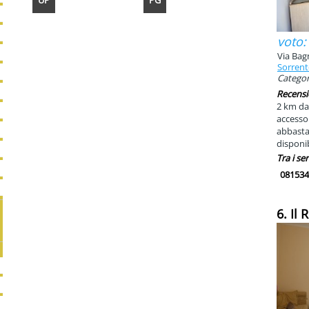
UP
PG
voto:
Via Bag
Sorren
Categori
Recensi
2 km da
accessor
abbastan
disponib
Tra i ser
081534
6. Il