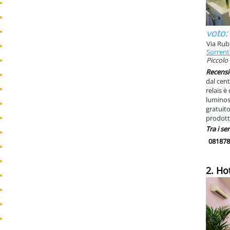
voto:
Via Rubi
Sorren
Piccolo 
Recensi
dal cent
relais 
luminose
gratuito
prodotti
Tra i ser
081878
2. Ho