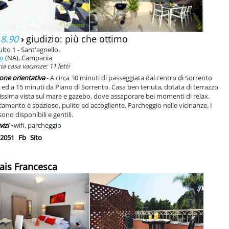
 8.90
›
giudizio: più che ottimo
lto 1 - Sant'agnello,
to
(NA), Campania
a casa vacanze: 11 letti
one orientativa
- A circa 30 minuti di passeggiata dal centro di Sorrento
 ed a 15 minuti da Piano di Sorrento. Casa ben tenuta, dotata di terrazzo
lissima vista sul mare e gazebo, dove assaporare bei momenti di relax.
amento è spazioso, pulito ed accogliente. Parcheggio nelle vicinanze. I
sono disponibili e gentili.
vizi -
wifi, parcheggio
2051
Fb
Sito
lais Francesca