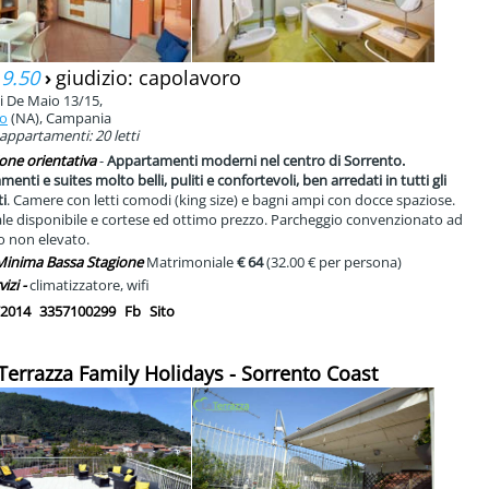
 9.50
›
giudizio: capolavoro
gi De Maio 13/15,
to
(NA), Campania
 appartamenti: 20 letti
one orientativa
-
Appartamenti moderni nel centro di Sorrento.
enti e suites molto belli, puliti e confortevoli, ben arredati in tutti gli
i
. Camere con letti comodi (king size) e bagni ampi con docce spaziose.
le disponibile e cortese ed ottimo prezzo. Parcheggio convenzionato ad
o non elevato.
 Minima Bassa Stagione
Matrimoniale
€ 64
(32.00 € per persona)
vizi -
climatizzatore, wifi
2014
3357100299
Fb
Sito
 Terrazza Family Holidays - Sorrento Coast