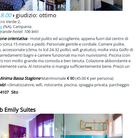
 8.00
›
giudizio: ottimo
tro Verde 2,
to
(NA), Campania
rande hotel: 106 letti
one orientativa
- Hotel pulito ed accogliente, appena fuori dal centro di
 (circa 15 minuti a piedi). Personale gentile e cordiale. Camere pulite,
accessoriate (clima, tv lcd 24-32 pollici, wifi gratuito), molte vista Golfo di
(arredamenti bagni e camere funzionali ma non nuovissimi). Piscina (con
m) non molto grande ma comoda e ben tenuta. Colazione abbondante e
ntemente varia. Al ristorante si mangia sufficientemente bene. Prezzi un
 Minima Bassa Stagione
Matrimoniale
€ 90
(45.00 € per persona)
vizi -
climatizzatore, wifi, ristorante, piscina, spiaggia privata, parcheggio
4107
Sito
b Emily Suites