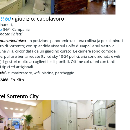
 9.60
›
giudizio: capolavoro
nacci 1,
to
(NA), Campania
hotel: 12 letti
one orientativa
- In posizione panoramica, su una collina (a pochi minuti
ro di Sorrento) con splendida vista sul Golfo di Napoli e sul Vesuvio. Il
è una villa, circondata da un giardino curato. Le camere sono comode,
, pulite e ben arredate (tv lcd sky 18-24 pollici, aria condizionata e wifi
). I gestori molto accoglienti e disponibili. Ottime colazioni con tanti
 tipici ed artigianali.
vizi -
climatizzatore, wifi, piscina, parcheggio
2468
Fb
Sito
tel Sorrento City