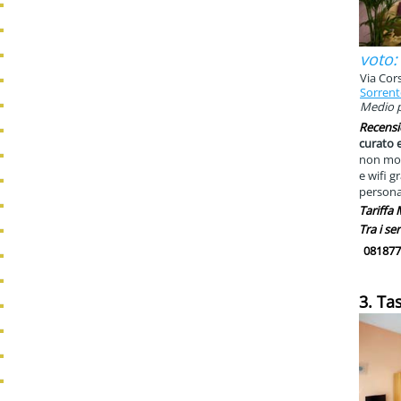
voto:
Via Cors
Sorren
Medio p
Recensi
curato e
non molt
e wifi g
persona
Tariffa
Tra i ser
081877
3. Ta