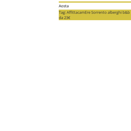
Aosta
Tag: AffittacamEre Sorrento alberghi b&b
da 23€