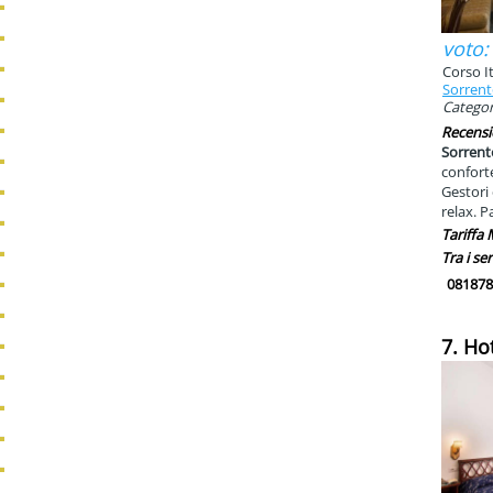
voto:
Corso It
Sorren
Categori
Recensi
Sorrento
conforte
Gestori 
relax. P
Tariffa
Tra i ser
081878
7. Ho