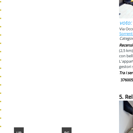
voto:
Via Occu
Sorren
Categori
Recensi
(2,5 km)
con bel
L'appart
gestori 
Tra i ser
376005
5. Re