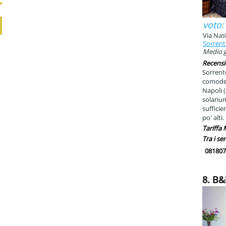
voto:
Via Nas
Sorren
Medio g
Recensi
Sorrento
comode, 
Napoli 
solariu
sufficie
po' alti.
Tariffa
Tra i ser
081807
8. B&