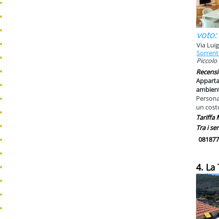
voto:
Via Lui
Sorren
Piccolo
Recensi
Appartam
ambient
Persona
un cost
Tariffa
Tra i ser
081877
4. La