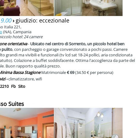
 9.00
›
giudizio: eccezionale
o Italia 221,
to
(NA), Campania
iccolo hotel: 24 camere
one orientativa
-
Ubicato nel centro di Sorrento, un piccolo hotel ben
 pulito
, con parcheggio o garage convenzionato a pochi passi. Camere
o grandi ma vivibili e funzionali (tv lcd sat 18-24 pollici, aria condizionata
ratuito). Colazione a buffet soddisfacente. Ottima l'accoglienza da parte del
le. Buon rapporto qualità prezzo.
 Minima Bassa Stagione
Matrimoniale
€ 69
(34.50 € per persona)
vizi -
climatizzatore, wifi
2210
Fb
Sito
sso Suites