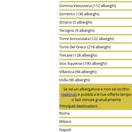
Somma Vesuviana (112 alberghi)
Sorrento (136 alberghi)
Striano (5 alberghi)
Terzigno (9 alberghi)
Torre Annunziata (122 alberghi)
Torre Del Greco (218 alberghi)
Trecase (128 alberghi)
Vico Equense (190 alberghi)
Villaricca (94 alberghi)
Volla (96 alberghi)
Se sei un albergatore e non sei iscritto
registrati
e pubblica le tue offerte lampo
o last minute gratuitamente
Principali destinazioni
Roma
Milano
Napoli