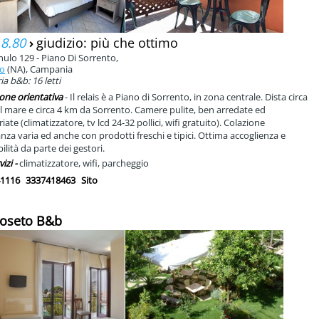
 8.80
›
giudizio: più che ottimo
nulo 129 - Piano Di Sorrento,
to
(NA), Campania
a b&b: 16 letti
one orientativa
- Il relais è a Piano di Sorrento, in zona centrale. Dista circa
l mare e circa 4 km da Sorrento. Camere pulite, ben arredate ed
iate (climatizzatore, tv lcd 24-32 pollici, wifi gratuito). Colazione
za varia ed anche con prodotti freschi e tipici. Ottima accoglienza e
ilità da parte dei gestori.
vizi -
climatizzatore, wifi, parcheggio
1116
3337418463
Sito
 Roseto B&b