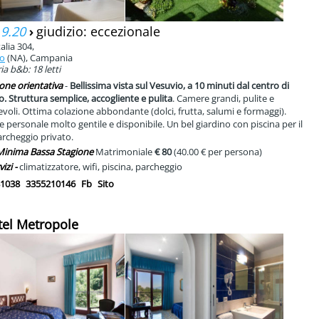
 9.20
›
giudizio: eccezionale
alia 304,
to
(NA), Campania
a b&b: 18 letti
one orientativa
-
Bellissima vista sul Vesuvio, a 10 minuti dal centro di
. Struttura semplice, accogliente e pulita
. Camere grandi, pulite e
voli. Ottima colazione abbondante (dolci, frutta, salumi e formaggi).
e personale molto gentile e disponibile. Un bel giardino con piscina per il
archeggio privato.
 Minima Bassa Stagione
Matrimoniale
€ 80
(40.00 € per persona)
vizi -
climatizzatore, wifi, piscina, parcheggio
1038
3355210146
Fb
Sito
tel Metropole