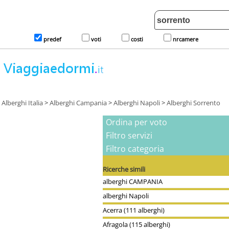
predef
voti
costi
nrcamere
Alberghi Italia
>
Alberghi Campania
>
Alberghi Napoli
>
Alberghi Sorrento
Ordina per voto
Filtro servizi
Filtro categoria
Ricerche simili
alberghi CAMPANIA
alberghi Napoli
Acerra (111 alberghi)
Afragola (115 alberghi)