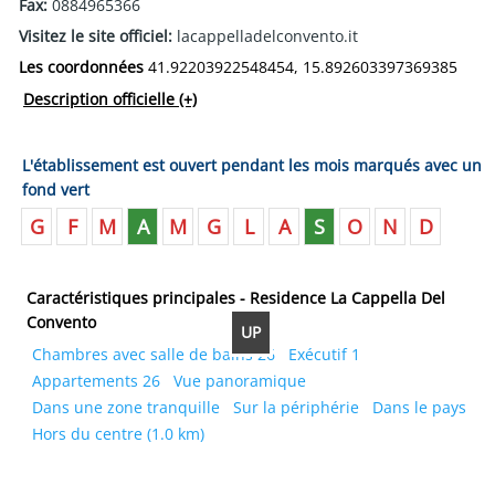
Fax:
0884965366
Visitez le site officiel:
lacappelladelconvento.it
Les coordonnées
41.92203922548454, 15.892603397369385
Description officielle
(+)
L'établissement est ouvert pendant les mois marqués avec un
fond vert
G
F
M
A
M
G
L
A
S
O
N
D
Caractéristiques principales - Residence La Cappella Del
Convento
UP
Chambres avec salle de bains 26
Exécutif 1
Appartements 26
Vue panoramique
Dans une zone tranquille
Sur la périphérie
Dans le pays
Hors du centre (1.0 km)