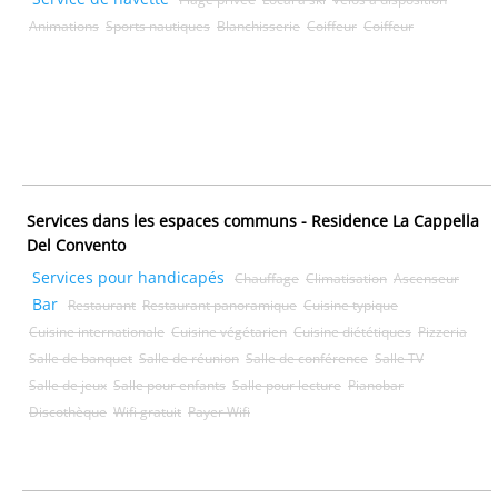
Animations
Sports nautiques
Blanchisserie
Coiffeur
Coiffeur
Services dans les espaces communs - Residence La Cappella
Del Convento
Services pour handicapés
Chauffage
Climatisation
Ascenseur
Bar
Restaurant
Restaurant panoramique
Cuisine typique
Cuisine internationale
Cuisine végétarien
Cuisine diététiques
Pizzeria
Salle de banquet
Salle de réunion
Salle de conférence
Salle TV
Salle de jeux
Salle pour enfants
Salle pour lecture
Pianobar
Discothèque
Wifi gratuit
Payer Wifi