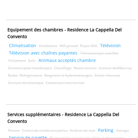
Equipement des chambres - Residence La Cappella Del
Convento
Climatisation
Télévision
Ventilateur
Wifi gratuit
Payer Wifi
Télévision avec chaînes payantes
Télévision par satellite
Animaux acceptés chambre
Téléphone
Safe
Services pour handicapés
Chauffage
Room service
Lecteur dvd/blu-ray
Radio
Réfrigérateur
Baignoire à hydromassages
Sèche-cheveux
Serrure électronique
Connexion internet lan
Services supplémentaires - Residence La Cappella Del
Convento
Parking
Piscine
Cartes de crédit acceptées
Veilleur de nuit
Garage
Service de navette
Plage privée
Local à ski
Vélos à disposition