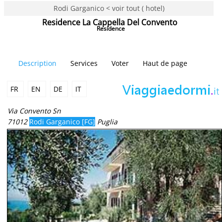
Rodi Garganico < voir tout ( hotel)
Residence La Cappella Del Convento
Residence
Description
Services
Voter
Haut de page
FR
EN
DE
IT
Via Convento Sn
71012
Rodi Garganico [FG]
Puglia