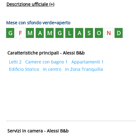
Descrizione ufficiale
(+)
Mese con sfondo verde=aperto
G
F
M
A
M
G
L
A
S
O
N
D
Caratteristiche principali - Alessi B&b
Letti 2
Camere con bagno 1
Appartamenti 1
Edificio Storico
In centro
In Zona Tranquilla
Servizi in camera - Alessi B&b