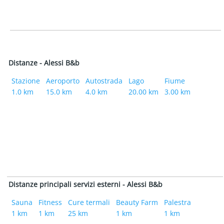
Distanze - Alessi B&b
Stazione
Aeroporto
Autostrada
Lago
Fiume
1.0 km
15.0 km
4.0 km
20.00 km
3.00 km
Distanze principali servizi esterni - Alessi B&b
Sauna
Fitness
Cure termali
Beauty Farm
Palestra
1 km
1 km
25 km
1 km
1 km