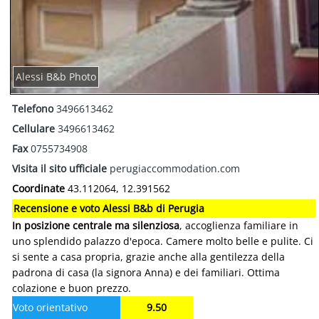
Alessi B&b Photo
Telefono
3496613462
Cellulare
3496613462
Fax
0755734908
Visita il sito ufficiale
perugiaccommodation.com
Coordinate
43.112064, 12.391562
Recensione e voto Alessi B&b di Perugia
In posizione centrale ma silenziosa
, accoglienza familiare in
uno splendido palazzo d'epoca. Camere molto belle e pulite. Ci
si sente a casa propria, grazie anche alla gentilezza della
padrona di casa (la signora Anna) e dei familiari. Ottima
colazione e buon prezzo.
Voto orientativo
9.50