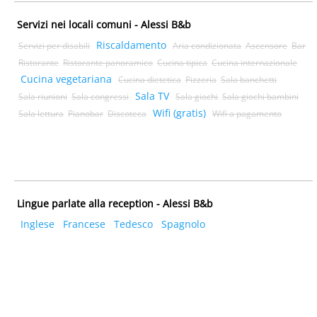
Servizi nei locali comuni - Alessi B&b
Riscaldamento
Servizi per disabili
Aria condizionata
Ascensore
Bar
Ristorante
Ristorante panoramico
Cucina tipica
Cucina internazionale
Cucina vegetariana
Cucina dietetica
Pizzeria
Sala banchetti
Sala TV
Sala riunioni
Sala congressi
Sala giochi
Sala giochi bambini
Wifi (gratis)
Sala lettura
Pianobar
Discoteca
Wifi a pagamento
Lingue parlate alla reception - Alessi B&b
Inglese
Francese
Tedesco
Spagnolo