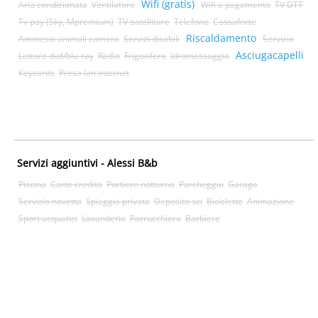
Wifi (gratis)
Aria condizionata
Ventilatore
Wifi a pagamento
TV DTT
Tv pay (Sky, Mpremium)
TV satellitare
Telefono
Cassaforte
Riscaldamento
Ammessi animali camera
Servizi disabili
Servizio
Asciugacapelli
Lettore dvd/blu-ray
Radio
Frigorifero
Idromassaggio
Keycards
Presa lan internet
Servizi aggiuntivi - Alessi B&b
Piscina
Carte credito
Portiere notturno
Parcheggio
Garage
Servizio navetta
Spiaggia privata
Deposito sci
Biciclette
Animazione
Sport acquatici
Lavanderia
Parrucchiera
Barbiere