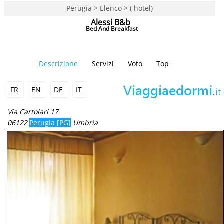
Perugia > Elenco > ( hotel)
Alessi B&b
Bed And Breakfast
Descrizione
Servizi
Voto
Top
FR
EN
DE
IT
Via Cartolari 17
06122
Perugia [PG]
Umbria