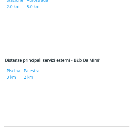
Stazione
Autostrada
2.0 km
5.0 km
Distanze principali servizi esterni - B&b Da Mimi'
Piscina
Palestra
3 km
2 km