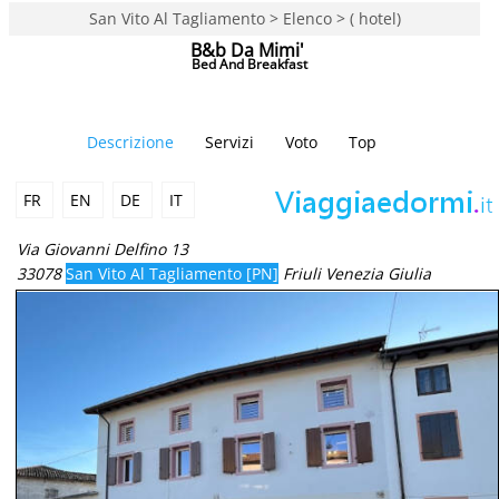
San Vito Al Tagliamento > Elenco > ( hotel)
B&b Da Mimi'
Bed And Breakfast
Descrizione
Servizi
Voto
Top
FR
EN
DE
IT
Via Giovanni Delfino 13
33078
San Vito Al Tagliamento [PN]
Friuli Venezia Giulia