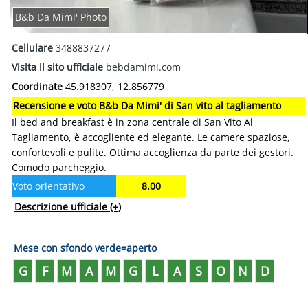
B&b Da Mimi' Photo
Cellulare
3488837277
Visita il sito ufficiale
bebdamimi.com
Coordinate
45.918307, 12.856779
Recensione e voto B&b Da Mimi' di San vito al tagliamento
Il bed and breakfast è in zona centrale di San Vito Al
Tagliamento, è accogliente ed elegante. Le camere spaziose,
confortevoli e pulite. Ottima accoglienza da parte dei gestori.
Comodo parcheggio.
Voto orientativo
8.00
Descrizione ufficiale
(+)
Mese con sfondo verde=aperto
G
F
M
A
M
G
L
A
S
O
N
D