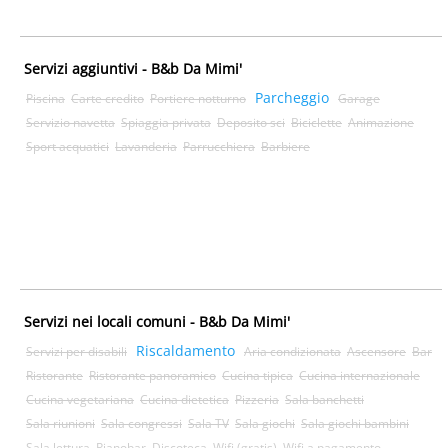
Servizi aggiuntivi - B&b Da Mimi'
Parcheggio
Piscina
Carte credito
Portiere notturno
Garage
Servizio navetta
Spiaggia privata
Deposito sci
Biciclette
Animazione
Sport acquatici
Lavanderia
Parrucchiera
Barbiere
Servizi nei locali comuni - B&b Da Mimi'
Riscaldamento
Servizi per disabili
Aria condizionata
Ascensore
Bar
Ristorante
Ristorante panoramico
Cucina tipica
Cucina internazionale
Cucina vegetariana
Cucina dietetica
Pizzeria
Sala banchetti
Sala riunioni
Sala congressi
Sala TV
Sala giochi
Sala giochi bambini
Sala lettura
Pianobar
Discoteca
Wifi (gratis)
Wifi a pagamento