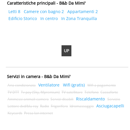
Caratteristiche principali - B&b Da Mimi'
Letti 8
Camere con bagno 2
Appartamenti 2
Edificio Storico
In centro
In Zona Tranquilla
UP
Servizi in camera - B&b Da Mimi'
Ventilatore
Wifi (gratis)
Aria condizionata
Wifi a pagamento
TV DTT
Tv pay (Sky, Mpremium)
TV satellitare
Telefono
Cassaforte
Riscaldamento
Ammessi animali camera
Servizi disabili
Servizio
Asciugacapelli
Lettore dvd/blu-ray
Radio
Frigorifero
Idromassaggio
Keycards
Presa lan internet