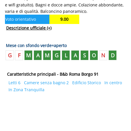
e wifi gratuito). Bagni e docce ampie. Colazione abbondante,
varia e di qualità. Balconcino panoramico.
Voto orientativo
9.00
Descrizione ufficiale
(+)
Mese con sfondo verde=aperto
G
F
M
A
M
G
L
A
S
O
N
D
Caratteristiche principali - B&b Roma Borgo 91
Letti 6
Camere senza bagno 2
Edificio Storico
In centro
In Zona Tranquilla