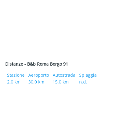
Distanze - B&b Roma Borgo 91
Stazione
Aeroporto
Autostrada
Spiaggia
2.0 km
30.0 km
15.0 km
n.d.