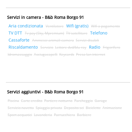
Servizi in camera - B&b Roma Borgo 91
Aria condizionata
Wifi (gratis)
Ventilatore
Wifi a pagamento
TV DTT
Telefono
Tv pay (Sky, Mpremium)
TV satellitare
Cassaforte
Ammessi animali camera
Servizi disabili
Riscaldamento
Radio
Servizio
Lettore dvd/blu-ray
Frigorifero
Idromassaggio
Asciugacapelli
Keycards
Presa lan internet
Servizi aggiuntivi - B&b Roma Borgo 91
Piscina
Carte credito
Portiere notturno
Parcheggio
Garage
Servizio navetta
Spiaggia privata
Deposito sci
Biciclette
Animazione
Sport acquatici
Lavanderia
Parrucchiera
Barbiere