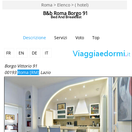
Roma > Elenco > ( hotel)
B&b Roma Borgo 91
Bed And Breakfast
Descrizione
Servizi
Voto
Top
FR
EN
DE
IT
Borgo Vittorio 91
00193
Roma [RM]
Lazio