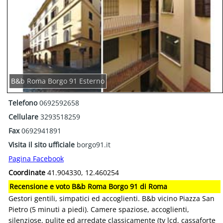
B&b Roma Borgo 91 Esterno
Telefono
0692592658
Cellulare
3293518259
Fax
0692941891
Visita il sito ufficiale
borgo91.it
Pagina Facebook
Coordinate
41.904330, 12.460254
Recensione e voto B&b Roma Borgo 91 di Roma
Gestori gentili, simpatici ed accoglienti. B&b vicino Piazza San
Pietro (5 minuti a piedi). Camere spaziose, accoglienti,
silenziose, pulite ed arredate classicamente (tv lcd, cassaforte