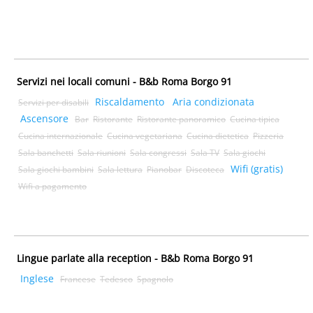
Servizi nei locali comuni - B&b Roma Borgo 91
Riscaldamento
Aria condizionata
Servizi per disabili
Ascensore
Bar
Ristorante
Ristorante panoramico
Cucina tipica
Cucina internazionale
Cucina vegetariana
Cucina dietetica
Pizzeria
Sala banchetti
Sala riunioni
Sala congressi
Sala TV
Sala giochi
Wifi (gratis)
Sala giochi bambini
Sala lettura
Pianobar
Discoteca
Wifi a pagamento
Lingue parlate alla reception - B&b Roma Borgo 91
Inglese
Francese
Tedesco
Spagnolo