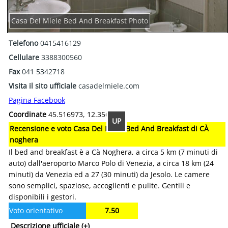
Casa Del Miele Bed And Breakfast Photo
Telefono
0415416129
Cellulare
3388300560
Fax
041 5342718
Visita il sito ufficiale
casadelmiele.com
Pagina Facebook
Coordinate
45.516973, 12.356638
UP
Recensione e voto Casa Del Miele Bed And Breakfast di CÀ
noghera
Il bed and breakfast è a Cà Noghera, a circa 5 km (7 minuti di
auto) dall'aeroporto Marco Polo di Venezia, a circa 18 km (24
minuti) da Venezia ed a 27 (30 minuti) da Jesolo. Le camere
sono semplici, spaziose, accoglienti e pulite. Gentili e
disponibili i gestori.
Voto orientativo
7.50
Descrizione ufficiale
(+)