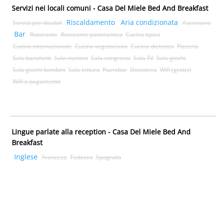
Servizi nei locali comuni - Casa Del Miele Bed And Breakfast
Riscaldamento
Aria condizionata
Servizi per disabili
Ascensore
Bar
Ristorante
Ristorante panoramico
Cucina tipica
Cucina internazionale
Cucina vegetariana
Cucina dietetica
Pizzeria
Sala banchetti
Sala riunioni
Sala congressi
Sala TV
Sala giochi
Sala giochi bambini
Sala lettura
Pianobar
Discoteca
Wifi (gratis)
Wifi a pagamento
Lingue parlate alla reception - Casa Del Miele Bed And
Breakfast
Inglese
Francese
Tedesco
Spagnolo