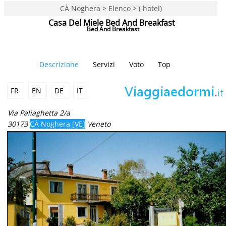
CÀ Noghera > Elenco > ( hotel)
Casa Del Miele Bed And Breakfast
Bed And Breakfast
Descrizione
Servizi
Voto
Top
FR
EN
DE
IT
Via Paliaghetta 2/a
30173
CÀ Noghera [VE]
Veneto