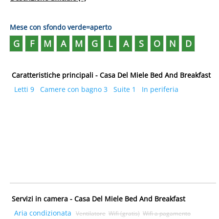
Mese con sfondo verde=aperto
G
F
M
A
M
G
L
A
S
O
N
D
Caratteristiche principali - Casa Del Miele Bed And Breakfast
Letti 9
Camere con bagno 3
Suite 1
In periferia
Servizi in camera - Casa Del Miele Bed And Breakfast
Aria condizionata
Ventilatore
Wifi (gratis)
Wifi a pagamento