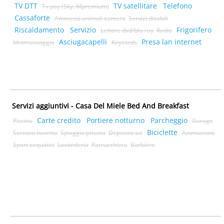
TV DTT
TV satellitare
Telefono
Tv pay (Sky, Mpremium)
Cassaforte
Ammessi animali camera
Servizi disabili
Riscaldamento
Servizio
Frigorifero
Lettore dvd/blu-ray
Radio
Asciugacapelli
Presa lan internet
Idromassaggio
Keycards
Servizi aggiuntivi - Casa Del Miele Bed And Breakfast
Carte credito
Portiere notturno
Parcheggio
Piscina
Garage
Biciclette
Servizio navetta
Spiaggia privata
Deposito sci
Animazione
Sport acquatici
Lavanderia
Parrucchiera
Barbiere