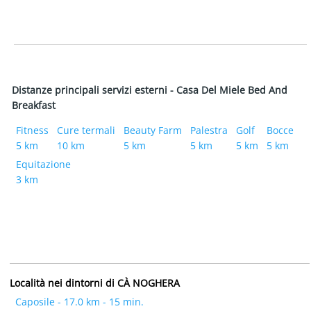
Distanze principali servizi esterni - Casa Del Miele Bed And
Breakfast
Fitness
Cure termali
Beauty Farm
Palestra
Golf
Bocce
5 km
10 km
5 km
5 km
5 km
5 km
Equitazione
3 km
Località nei dintorni di CÀ NOGHERA
Caposile - 17.0 km - 15 min.