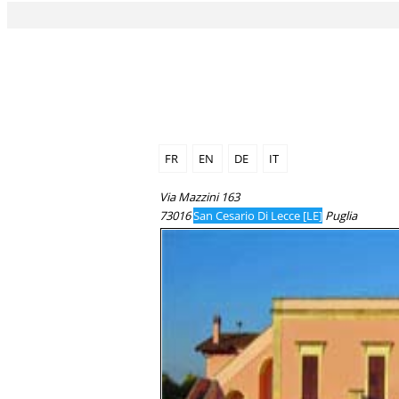
FR
EN
DE
IT
Via Mazzini 163
73016
San Cesario Di Lecce [LE]
Puglia