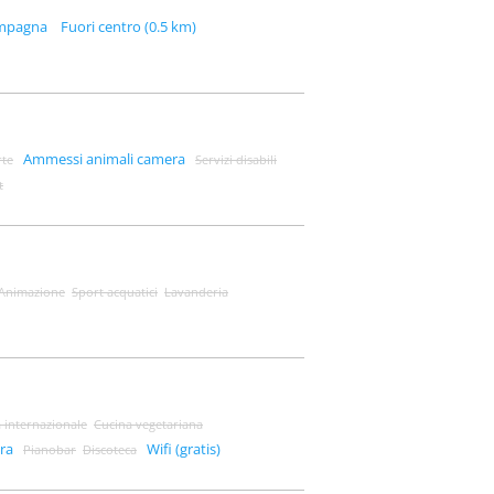
ampagna
Fuori centro (0.5 km)
Ammessi animali camera
rte
Servizi disabili
t
Animazione
Sport acquatici
Lavanderia
 internazionale
Cucina vegetariana
ura
Wifi (gratis)
Pianobar
Discoteca