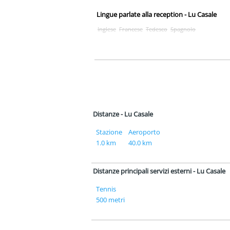
Lingue parlate alla reception - Lu Casale
Inglese
Francese
Tedesco
Spagnolo
Distanze - Lu Casale
Stazione
Aeroporto
1.0 km
40.0 km
Distanze principali servizi esterni - Lu Casale
Tennis
500 metri