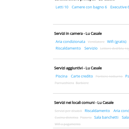
Letti 10
Camere con bagno 6
Executive 
Servizi in camera - Lu Casale
Aria condizionata
Wifi (gratis)
Ventilatore
Riscaldamento
Servizio
Lettore dvd/blu-ra
Servizi aggiuntivi - Lu Casale
Piscina
Carte credito
P
Portiere notturno
Parrucchiera
Barbiere
Servizi nei locali comuni - Lu Casale
Riscaldamento
Aria con
Servizi per disabili
Sala banchetti
Sala
Cucina dietetica
Pizzeria
Wifi a pagamento