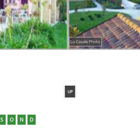
Lu Casale Photo
UP
S
O
N
D