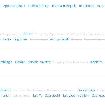
6
Appartamenti 1
Edificio Storico
In Zona Tranquilla
In periferia
In c
TV DTT
Wifi a pagamento
Tv pay (Sky, Mpremium)
TV satellitare
Telefono
Cassafo
Radio
Frigorifero
Asciugacapelli
y
Idromassaggio
Keycards
Presa lan interne
archeggio
Garage
Servizio navetta
Biciclette
Spiaggia privata
Deposito sci
dizionata
Cucina tipica
Ascensore
Bar
Ristorante
Ristorante panoramico
Cucina
 riunioni
Sala TV
Sala giochi
Sala giochi bambini
Sala lett
Sala congressi