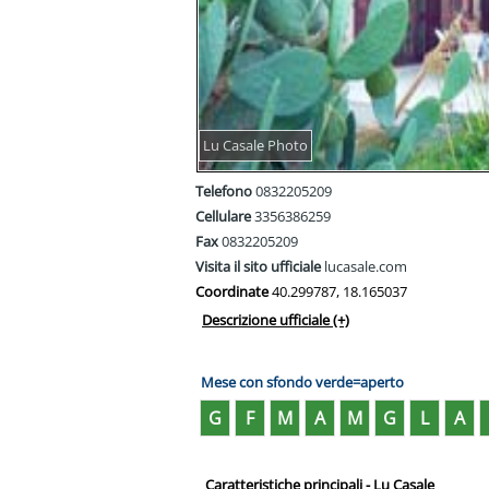
Lu Casale Photo
Telefono
0832205209
Cellulare
3356386259
Fax
0832205209
Visita il sito ufficiale
lucasale.com
Coordinate
40.299787, 18.165037
Descrizione ufficiale
(+)
Mese con sfondo verde=aperto
G
F
M
A
M
G
L
A
Caratteristiche principali - Lu Casale