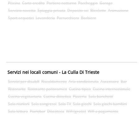
Piscina
Carte credito
Portiere notturno
Parcheggio
Garage
Servizio navetta
Spiaggia privata
Deposito sci
Biciclette
Animazione
Sport acquatici
Lavanderia
Parrucchiera
Barbiere
Servizi nei locali comuni - La Culla Di Trieste
Servizi per disabili
Riscaldamento
Aria condizionata
Ascensore
Bar
Ristorante
Ristorante panoramico
Cucina tipica
Cucina internazionale
Cucina vegetariana
Cucina dietetica
Pizzeria
Sala banchetti
Sala riunioni
Sala congressi
Sala TV
Sala giochi
Sala giochi bambini
Sala lettura
Pianobar
Discoteca
Wifi (gratis)
Wifi a pagamento