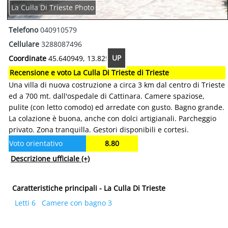
La Culla Di Trieste Photo
Telefono
040910579
Cellulare
3288087496
UP
Coordinate
45.640949, 13.825461
Recensione e voto La Culla Di Trieste di Trieste
Una villa di nuova costruzione a circa 3 km dal centro di Trieste
ed a 700 mt. dall'ospedale di Cattinara. Camere spaziose,
pulite (con letto comodo) ed arredate con gusto. Bagno grande.
La colazione è buona, anche con dolci artigianali. Parcheggio
privato. Zona tranquilla. Gestori disponibili e cortesi.
Voto orientativo
8.80
Descrizione ufficiale
(+)
Caratteristiche principali - La Culla Di Trieste
Letti 6
Camere con bagno 3