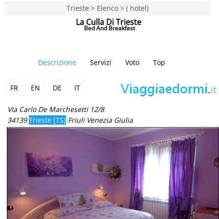
Trieste > Elenco > ( hotel)
La Culla Di Trieste
Bed And Breakfast
Descrizione
Servizi
Voto
Top
FR
EN
DE
IT
Via Carlo De Marchesetti 12/8
34139
Trieste [TS]
Friuli Venezia Giulia