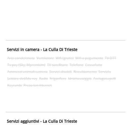
Servizi in camera - La Culla Di Trieste
Aria condizionata
Ventilatore
Wifi (gratis)
Wifi a pagamento
TV DTT
Tv pay (Sky, Mpremium)
TV satellitare
Telefono
Cassaforte
Ammessi animali camera
Servizi disabili
Riscaldamento
Servizio
Lettore dvd/blu-ray
Radio
Frigorifero
Idromassaggio
Asciugacapelli
Keycards
Presa lan internet
Servizi aggiuntivi - La Culla Di Trieste