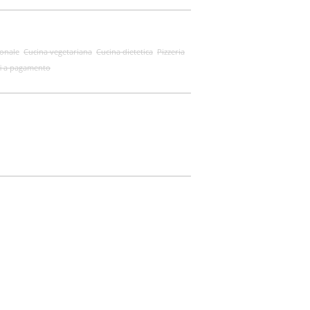
ionale
Cucina vegetariana
Cucina dietetica
Pizzeria
i a pagamento