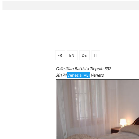
FR
EN
DE
IT
Calle Gian Battista Tiepolo 532
30174
Venezia [VE]
Veneto