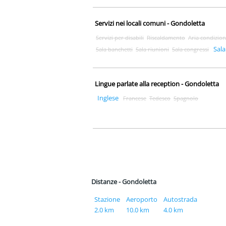
Servizi nei locali comuni - Gondoletta
Servizi per disabili
Riscaldamento
Aria condizion
Sala
Sala banchetti
Sala riunioni
Sala congressi
Lingue parlate alla reception - Gondoletta
Inglese
Francese
Tedesco
Spagnolo
Distanze - Gondoletta
Stazione
Aeroporto
Autostrada
2.0 km
10.0 km
4.0 km