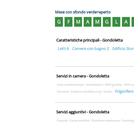
Mese con sfondo verde=aperto
G
F
M
A
M
G
L
A
Caratteristiche principali - Gondoletta
Letti 6
Camere con bagno 2
Edificio Stor
Servizi in camera - Gondoletta
Aria condizionata
Ventilatore
Wifi (gratis)
Wifi a
Frigorifero
Servizio
Lettore dvd/blu-ray
Radio
Servizi aggiuntivi - Gondoletta
Piscina
Carte credito
Portiere notturno
Parcheg