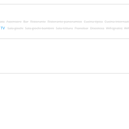
ata
Ascensore
Bar
Ristorante
Ristorante panoramico
Cucina tipica
Cucina internaz
 TV
Sala giochi
Sala giochi bambini
Sala lettura
Pianobar
Discoteca
Wifi (gratis)
Wif