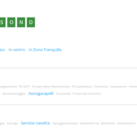
S
O
N
D
ico
In centro
In Zona Tranquilla
 pagamento
TV DTT
Tv pay (Sky, Mpremium)
TV satellitare
Telefono
Cassaforte
Amme
Asciugacapelli
Idromassaggio
Keycards
Presa lan internet
Servizio navetta
gio
Garage
Spiaggia privata
Deposito sci
Biciclette
Animazione