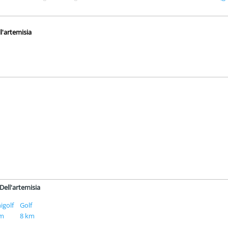
ll'artemisia
m
 Dell'artemisia
igolf
Golf
km
8 km