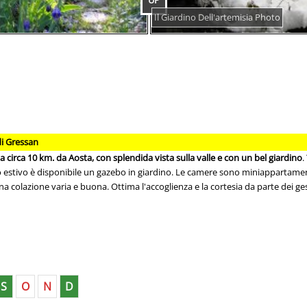
UP
Il Giardino Dell'artemisia Photo
di Gressan
a circa 10 km. da Aosta, con splendida vista sulla valle e con un bel giardino
.
o estivo è disponibile un gazebo in giardino. Le camere sono miniappartamenti
a colazione varia e buona. Ottima l'accoglienza e la cortesia da parte dei ges
S
O
N
D