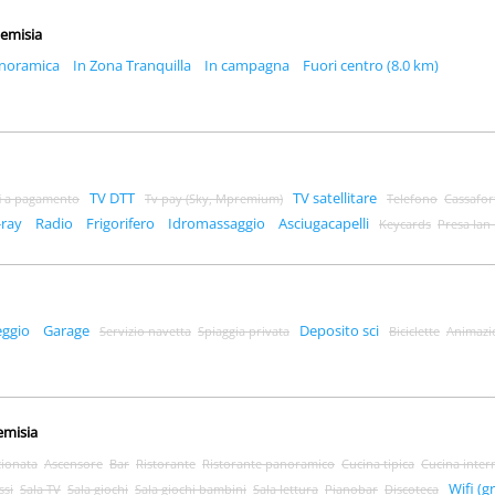
rtemisia
anoramica
In Zona Tranquilla
In campagna
Fuori centro (8.0 km)
TV DTT
TV satellitare
i a pagamento
Tv pay (Sky, Mpremium)
Telefono
Cassafor
-ray
Radio
Frigorifero
Idromassaggio
Asciugacapelli
Keycards
Presa lan 
eggio
Garage
Deposito sci
Servizio navetta
Spiaggia privata
Biciclette
Animazi
temisia
zionata
Ascensore
Bar
Ristorante
Ristorante panoramico
Cucina tipica
Cucina inter
Wifi (gr
ssi
Sala TV
Sala giochi
Sala giochi bambini
Sala lettura
Pianobar
Discoteca