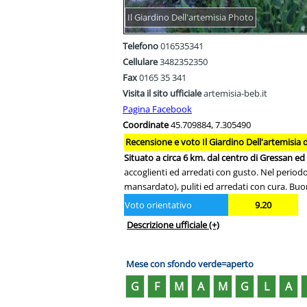
Il Giardino Dell'artemisia Photo
Telefono
016535341
Cellulare
3482352350
Fax
0165 35 341
Visita il sito ufficiale
artemisia-beb.it
Pagina Facebook
Coordinate
45.709884, 7.305490
Recensione e voto Il Giardino Dell'artemisia 
Situato a circa 6 km. dal centro di Gressan ed 
accoglienti ed arredati con gusto. Nel period
mansardato), puliti ed arredati con cura. Buon
Voto orientativo
9.20
Descrizione ufficiale
(+)
Mese con sfondo verde=aperto
G
F
M
A
M
G
L
A