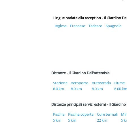
Lingue parlate alla reception - Il Giardino De
Inglese
Francese
Tedesco
Spagnolo
Distanze - Il Giardino Dell'artemisia
Stazione
Aeroporto
Autostrada
Fiume
6.0 km
8.0 km
8.0 km
6.00 k
Distanze principali servizi esterni - Il Giardino
Piscina
Piscina coperta
Cure termali
Min
5 km
5 km
22 km
5 