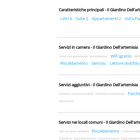
Caratteristiche principali - Il Giardino Dell'a
Letti 6
Suite 2
Appartamenti 2
Vista P
Servizi in camera - Il Giardino Dell'artemisia
Wifi (gratis)
Aria condizionata
Ventilatore
Wif
Riscaldamento
Servizio
Lettore dvd/blu
Servizi aggiuntivi - Il Giardino Dell'artemisia
Parch
Piscina
Carte credito
Portiere notturno
Barbiere
Servizi nei locali comuni - Il Giardino Dell'ar
Riscaldamento
Servizi per disabili
Aria condi
Pizzeria
Sala banchetti
Sala riunioni
Sala congre