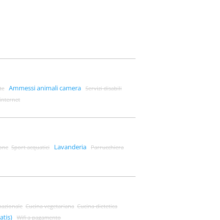
Ammessi animali camera
te
Servizi disabili
internet
Lavanderia
one
Sport acquatici
Parrucchiera
nazionale
Cucina vegetariana
Cucina dietetica
atis)
Wifi a pagamento