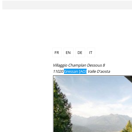
FR
EN
DE
IT
Villaggio Champlan Dessous 8
11020
Gressan [AO]
Valle D'aosta