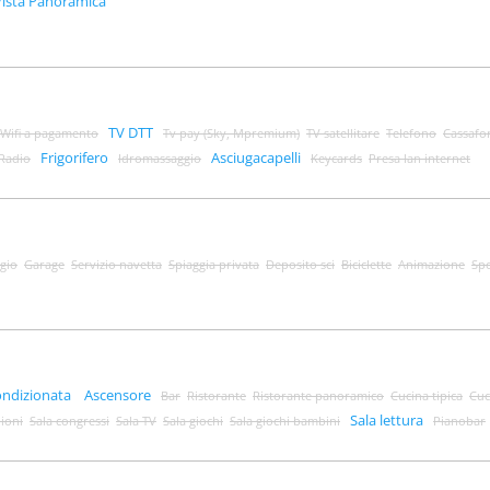
Vista Panoramica
TV DTT
Wifi a pagamento
Tv pay (Sky, Mpremium)
TV satellitare
Telefono
Cassafo
Frigorifero
Asciugacapelli
Radio
Idromassaggio
Keycards
Presa lan internet
gio
Garage
Servizio navetta
Spiaggia privata
Deposito sci
Biciclette
Animazione
Spo
ondizionata
Ascensore
Bar
Ristorante
Ristorante panoramico
Cucina tipica
Cuc
Sala lettura
nioni
Sala congressi
Sala TV
Sala giochi
Sala giochi bambini
Pianobar