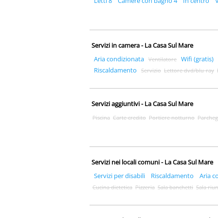
Letti 8
Camere con bagno 4
In centro
Servizi in camera - La Casa Sul Mare
Aria condizionata
Wifi (gratis)
Ventilatore
Riscaldamento
Servizio
Lettore dvd/blu-ray
Servizi aggiuntivi - La Casa Sul Mare
Piscina
Carte credito
Portiere notturno
Parcheg
Servizi nei locali comuni - La Casa Sul Mare
Servizi per disabili
Riscaldamento
Aria c
Cucina dietetica
Pizzeria
Sala banchetti
Sala riu