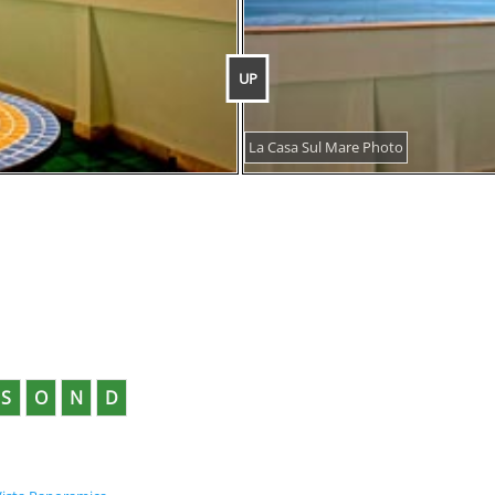
UP
La Casa Sul Mare Photo
S
O
N
D