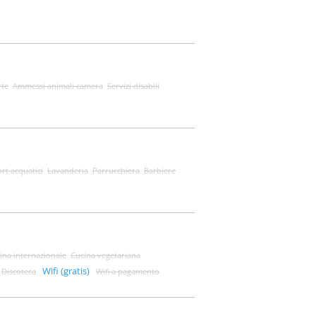
rte
Ammessi animali camera
Servizi disabili
rt acquatici
Lavanderia
Parrucchiera
Barbiere
ina internazionale
Cucina vegetariana
Wifi (gratis)
Discoteca
Wifi a pagamento