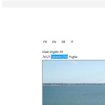
FR
EN
DE
IT
Viale Virgilio 59
74121
Taranto [TA]
Puglia