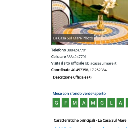
La Casa Sul Mare Photo
Telefono
3884247701
Cellulare
3884247701
Visita il sito ufficiale
bblacasasulmare.it
Coordinate
40.457358, 17.252384
Descrizione ufficiale
(+)
Mese con sfondo verde=aperto
G
F
M
A
M
G
L
A
Caratteristiche principali - La Casa Sul Mare