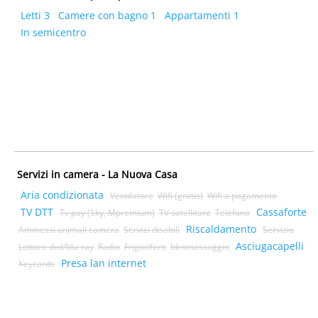
Letti 3
Camere con bagno 1
Appartamenti 1
In semicentro
Servizi in camera - La Nuova Casa
Aria condizionata
Ventilatore
Wifi (gratis)
Wifi a pagamento
TV DTT
Cassaforte
Tv pay (Sky, Mpremium)
TV satellitare
Telefono
Riscaldamento
Ammessi animali camera
Servizi disabili
Servizio
Asciugacapelli
Lettore dvd/blu-ray
Radio
Frigorifero
Idromassaggio
Presa lan internet
Keycards