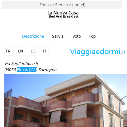
Elmas > Elenco > ( hotel)
La Nuova Casa
Bed And Breakfast
Descrizione
Servizi
Voto
Top
FR
EN
DE
IT
Via Sant'antioco 5
09030
Elmas [CA]
Sardegna