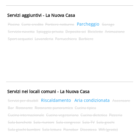
Servizi aggiuntivi - La Nuova Casa
Parcheggio
Piscina
Carte credito
Portiere notturno
Garage
Servizio navetta
Spiaggia privata
Deposito sci
Biciclette
Animazione
Sport acquatici
Lavanderia
Parrucchiera
Barbiere
Servizi nei locali comuni - La Nuova Casa
Riscaldamento
Aria condizionata
Servizi per disabili
Ascensore
Bar
Ristorante
Ristorante panoramico
Cucina tipica
Cucina internazionale
Cucina vegetariana
Cucina dietetica
Pizzeria
Sala banchetti
Sala riunioni
Sala congressi
Sala TV
Sala giochi
Sala giochi bambini
Sala lettura
Pianobar
Discoteca
Wifi (gratis)