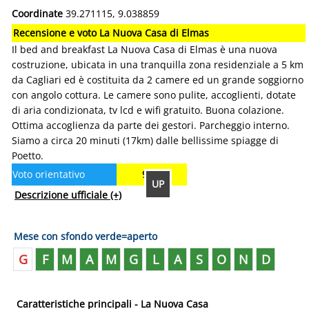
Coordinate
39.271115, 9.038859
Recensione e voto La Nuova Casa di Elmas
Il bed and breakfast La Nuova Casa di Elmas è una nuova
costruzione, ubicata in una tranquilla zona residenziale a 5 km
da Cagliari ed è costituita da 2 camere ed un grande soggiorno
con angolo cottura. Le camere sono pulite, accoglienti, dotate
di aria condizionata, tv lcd e wifi gratuito. Buona colazione.
Ottima accoglienza da parte dei gestori. Parcheggio interno.
Siamo a circa 20 minuti (17km) dalle bellissime spiagge di
Poetto.
Voto orientativo
9.20
UP
Descrizione ufficiale
(+)
Mese con sfondo verde=aperto
G
F
M
A
M
G
L
A
S
O
N
D
Caratteristiche principali - La Nuova Casa