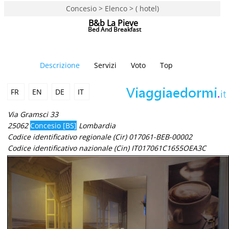
Concesio > Elenco > ( hotel)
B&b La Pieve
Bed And Breakfast
Descrizione
Servizi
Voto
Top
FR
EN
DE
IT
Via Gramsci 33
25062
Concesio [BS]
Lombardia
Codice identificativo regionale (Cir) 017061-BEB-00002
Codice identificativo nazionale (Cin) IT017061C1655OEA3C