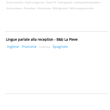
Sala riunioni
Sala congressi
Sala TV
Sala giochi
Sala giochi bambini
Sala lettura
Pianobar
Discoteca
Wifi (gratis)
Wifi a pagamento
Lingue parlate alla reception - B&b La Pieve
Inglese
Francese
Spagnolo
Tedesco