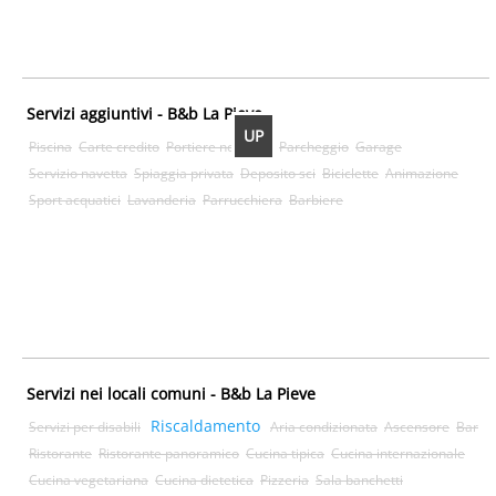
Servizi aggiuntivi - B&b La Pieve
UP
Piscina
Carte credito
Portiere notturno
Parcheggio
Garage
Servizio navetta
Spiaggia privata
Deposito sci
Biciclette
Animazione
Sport acquatici
Lavanderia
Parrucchiera
Barbiere
Servizi nei locali comuni - B&b La Pieve
Riscaldamento
Servizi per disabili
Aria condizionata
Ascensore
Bar
Ristorante
Ristorante panoramico
Cucina tipica
Cucina internazionale
Cucina vegetariana
Cucina dietetica
Pizzeria
Sala banchetti