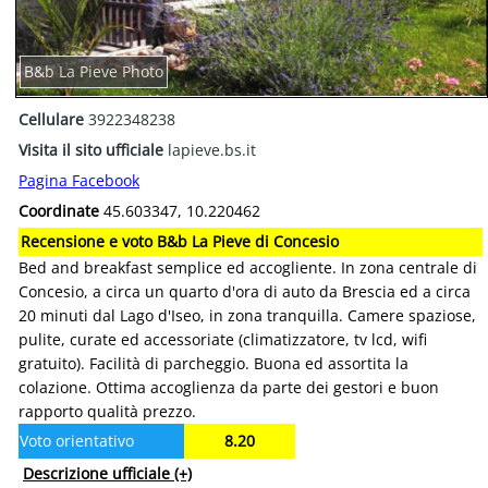
B&b La Pieve Photo
Cellulare
3922348238
Visita il sito ufficiale
lapieve.bs.it
Pagina Facebook
Coordinate
45.603347, 10.220462
Recensione e voto B&b La Pieve di Concesio
Bed and breakfast semplice ed accogliente. In zona centrale di
Concesio, a circa un quarto d'ora di auto da Brescia ed a circa
20 minuti dal Lago d'Iseo, in zona tranquilla. Camere spaziose,
pulite, curate ed accessoriate (climatizzatore, tv lcd, wifi
gratuito). Facilità di parcheggio. Buona ed assortita la
colazione. Ottima accoglienza da parte dei gestori e buon
rapporto qualità prezzo.
Voto orientativo
8.20
Descrizione ufficiale
(+)