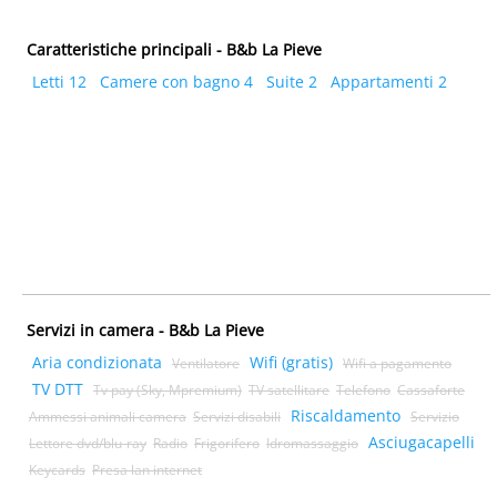
Caratteristiche principali - B&b La Pieve
Letti 12
Camere con bagno 4
Suite 2
Appartamenti 2
Servizi in camera - B&b La Pieve
Aria condizionata
Wifi (gratis)
Ventilatore
Wifi a pagamento
TV DTT
Tv pay (Sky, Mpremium)
TV satellitare
Telefono
Cassaforte
Riscaldamento
Ammessi animali camera
Servizi disabili
Servizio
Asciugacapelli
Lettore dvd/blu-ray
Radio
Frigorifero
Idromassaggio
Keycards
Presa lan internet