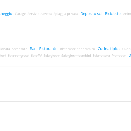
cheggio
Deposito sci
Biciclette
Garage
Servizio navetta
Spiaggia privata
Anim
Bar
Ristorante
Cucina tipica
zionata
Ascensore
Ristorante panoramico
Cucin
D
nioni
Sala congressi
Sala TV
Sala giochi
Sala giochi bambini
Sala lettura
Pianobar