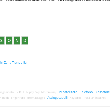
S
O
N
D
In Zona Tranquilla
TV satellitare
Telefono
Cassafort
 pagamento
TV DTT
Tv pay (Sky, Mpremium)
Asciugacapelli
y
Radio
Frigorifero
Idromassaggio
Keycards
Presa lan internet