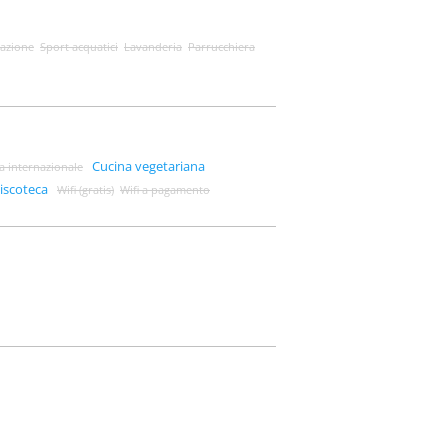
azione
Sport acquatici
Lavanderia
Parrucchiera
Cucina vegetariana
a internazionale
iscoteca
Wifi (gratis)
Wifi a pagamento