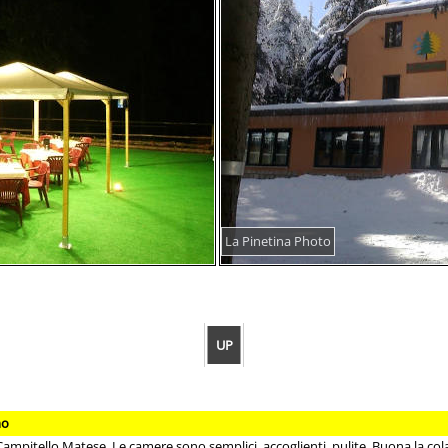
La Pinetina Photo
UP
mo
i Campitello Matese. Le camere sono semplici, accoglienti, pulite. Buona la col