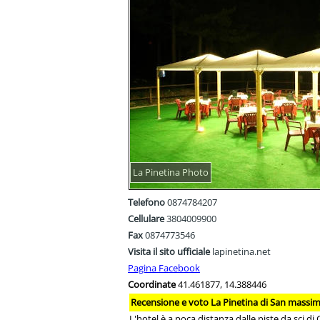
La Pinetina Photo
Telefono
0874784207
Cellulare
3804009900
Fax
0874773546
Visita il sito ufficiale
lapinetina.net
Pagina Facebook
Coordinate
41.461877, 14.388446
Recensione e voto La Pinetina di San massi
L'hotel è a poca distanza dalle piste da sci d