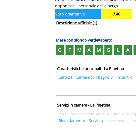
disponibile il personale dell'albergo.
Voto orientativo
7.40
Descrizione ufficiale
(+)
Mese con sfondo verde=aperto
G
F
M
A
M
G
L
A
Caratteristiche principali - La Pinetina
Letti 24
Camere con bagno 8
In centro
Servizi in camera - La Pinetina
Aria condizionata
Ventilatore
Wifi (gratis)
Wifi a
Riscaldamento
Servizio
Lettore dvd/blu-ra