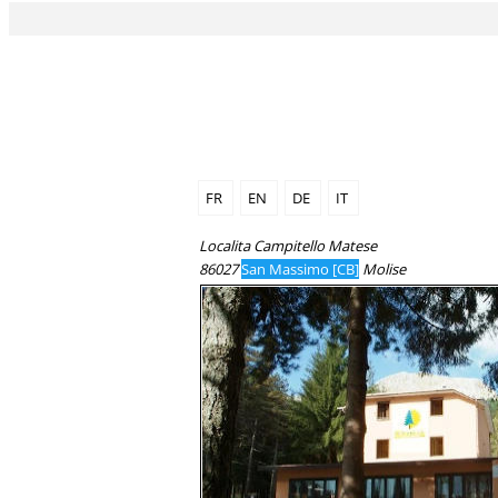
FR
EN
DE
IT
Localita Campitello Matese
86027
San Massimo [CB]
Molise