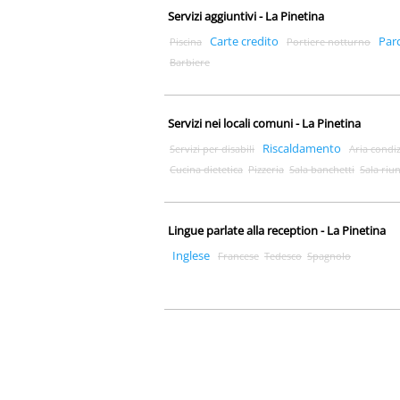
Servizi aggiuntivi - La Pinetina
Carte credito
Par
Piscina
Portiere notturno
Barbiere
Servizi nei locali comuni - La Pinetina
Riscaldamento
Servizi per disabili
Aria condi
Cucina dietetica
Pizzeria
Sala banchetti
Sala riu
Lingue parlate alla reception - La Pinetina
Inglese
Francese
Tedesco
Spagnolo