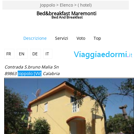
Joppolo > Elenco > ( hotel)
Bed&breakfast Maremonti
Bed And Breakfast
Descrizione
Servizi
Voto
Top
FR
EN
DE
IT
Contrada S.bruno Malia Sn
89863
Joppolo [VV]
Calabria