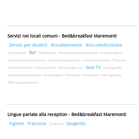
Servizi nei locali comuni - Bed&breakfast Maremonti
Servizi per disabili
Riscaldamento
Aria condizionata
Bar
Ascensore
Ristorante
Ristorante panoramico
Cucina tipica
Cucina internazionale
Cucina vegetariana
Cucina dietetica
Pizzeria
Sala TV
Sala banchetti
Sala riunioni
Sala congressi
Sala giochi
Sala giochi bambini
Sala lettura
Pianobar
Discoteca
Wifi (gratis)
Wifi a pagamento
Lingue parlate alla reception - Bed&breakfast Maremonti
Inglese
Francese
Spagnolo
Tedesco