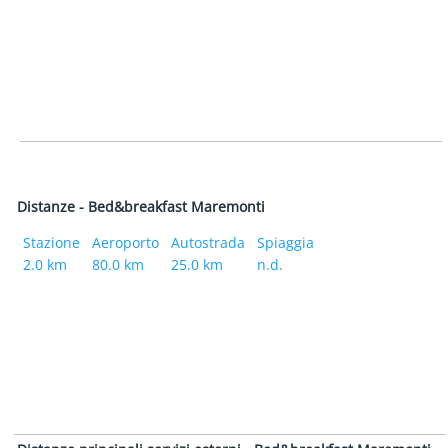
Distanze - Bed&breakfast Maremonti
Stazione
Aeroporto
Autostrada
Spiaggia
2.0 km
80.0 km
25.0 km
n.d.