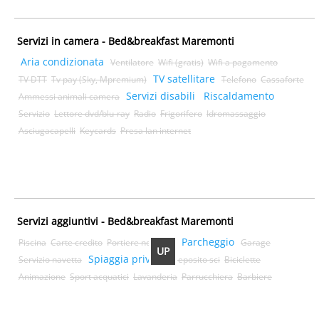
Servizi in camera - Bed&breakfast Maremonti
Aria condizionata
Ventilatore
Wifi (gratis)
Wifi a pagamento
TV satellitare
TV DTT
Tv pay (Sky, Mpremium)
Telefono
Cassaforte
Servizi disabili
Riscaldamento
Ammessi animali camera
Servizio
Lettore dvd/blu-ray
Radio
Frigorifero
Idromassaggio
Asciugacapelli
Keycards
Presa lan internet
Servizi aggiuntivi - Bed&breakfast Maremonti
Parcheggio
Piscina
Carte credito
Portiere notturno
Garage
UP
Spiaggia privata
Servizio navetta
Deposito sci
Biciclette
Animazione
Sport acquatici
Lavanderia
Parrucchiera
Barbiere