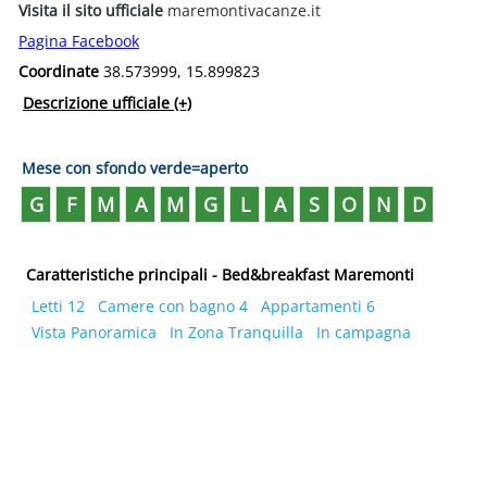
Visita il sito ufficiale
maremontivacanze.it
Pagina Facebook
Coordinate
38.573999, 15.899823
Descrizione ufficiale
(+)
Mese con sfondo verde=aperto
G
F
M
A
M
G
L
A
S
O
N
D
Caratteristiche principali - Bed&breakfast Maremonti
Letti 12
Camere con bagno 4
Appartamenti 6
Vista Panoramica
In Zona Tranquilla
In campagna