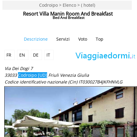
Codroipo > Elenco > ( hotel)
Resort Villa Manin Room And Breakfast
Bed And Breakfast
Descrizione
Servizi
Voto
Top
FR
EN
DE
IT
Via Dei Dogi 7
33033
Codroipo [UD]
Friuli Venezia Giulia
Codice identificativo nazionale (Cin) IT030027B4JKFHNVLG