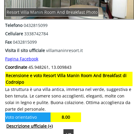
Resort Villa Manin Room And Breakfast Photo
Telefono
0432815099
Cellulare
3338742784
Fax
0432815099
Visita il sito ufficiale
villamaninresort.it
Pagina Facebook
Coordinate
45.948261, 13.009843
Recensione e voto Resort Villa Manin Room And Breakfast di
Codroipo
La struttura è una villa antica, immersa nel verde, suggestiva e
ben tenuta. Le camere sono accoglienti, eleganti, molte con
solai in legno e pulite. Buona colazione. Ottima accoglienza da
parte del personale.
Voto orientativo
8.00
Descrizione ufficiale
(+)