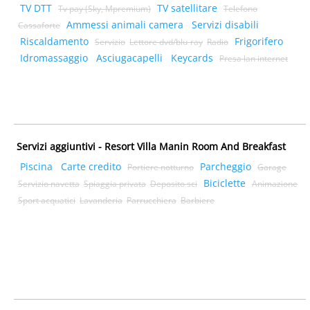
TV DTT
TV satellitare
Tv pay (Sky, Mpremium)
Telefono
Ammessi animali camera
Servizi disabili
Cassaforte
Riscaldamento
Frigorifero
Servizio
Lettore dvd/blu-ray
Radio
Idromassaggio
Asciugacapelli
Keycards
Presa lan internet
Servizi aggiuntivi - Resort Villa Manin Room And Breakfast
Piscina
Carte credito
Parcheggio
Portiere notturno
Garage
Biciclette
Servizio navetta
Spiaggia privata
Deposito sci
Animazione
Sport acquatici
Lavanderia
Parrucchiera
Barbiere