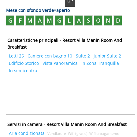
UP
Mese con sfondo verde=aperto
G
F
M
A
M
G
L
A
S
O
N
D
Caratteristiche principali - Resort Villa Manin Room And
Breakfast
Letti 26
Camere con bagno 10
Suite 2
Junior Suite 2
Edificio Storico
Vista Panoramica
In Zona Tranquilla
In semicentro
Servizi in camera - Resort Villa Manin Room And Breakfast
Aria condizionata
Ventilatore
Wifi (gratis)
Wifi a pagamento