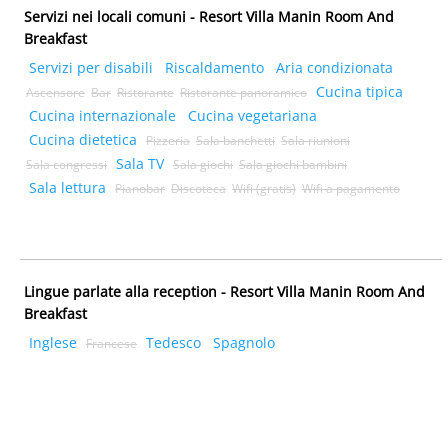
Servizi nei locali comuni - Resort Villa Manin Room And
Breakfast
Servizi per disabili
Riscaldamento
Aria condizionata
Cucina tipica
Ascensore
Bar
Ristorante
Ristorante panoramico
Cucina internazionale
Cucina vegetariana
Cucina dietetica
Pizzeria
Sala banchetti
Sala riunioni
Sala TV
Sala congressi
Sala giochi
Sala giochi bambini
Sala lettura
Pianobar
Discoteca
Wifi (gratis)
Wifi a pagamento
Lingue parlate alla reception - Resort Villa Manin Room And
Breakfast
Inglese
Tedesco
Spagnolo
Francese