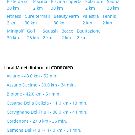
Piste da sci
Piscina
Piscina coperta
Solarium
Sauna
30 km
2 km
30 km
2 km
30 km
Fitness
Cure termali
Beauty Farm
Palestra
Tennis
2 km
30 km
30 km
2 km
2 km
Minigolf
Golf
Squash
Bocce
Equitazione
30 km
25 km
2 km
2 km
2 km
Località nei dintorni di CODROIPO
Aviano - 43.0 km - 52 min.
Azzano Decimo - 30.0 km - 34 min.
Bibione - 42.0 km - 51 min.
Casarsa Della Delizia - 11.0 km - 13 min.
Cervignano Del Friuli - 38.0 km - 44 min.
Cordenons - 27.0 km - 36 min.
Gemona Del Friuli - 47.0 km - 54 min.